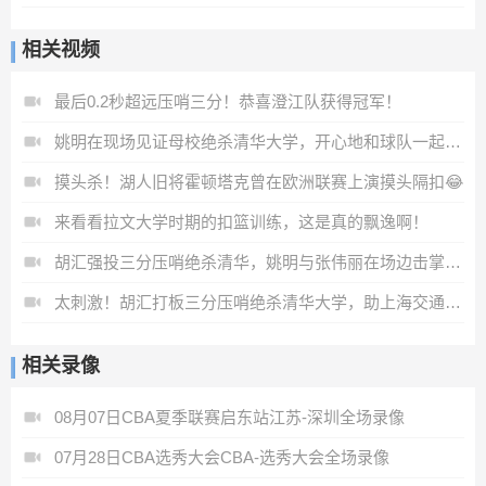
相关视频
最后0.2秒超远压哨三分！恭喜澄江队获得冠军！
姚明在现场见证母校绝杀清华大学，开心地和球队一起庆祝！
摸头杀！湖人旧将霍顿塔克曾在欧洲联赛上演摸头隔扣😂
来看看拉文大学时期的扣篮训练，这是真的飘逸啊！
胡汇强投三分压哨绝杀清华，姚明与张伟丽在场边击掌庆祝！
太刺激！胡汇打板三分压哨绝杀清华大学，助上海交通大学杀入AUBL决赛
相关录像
08月07日CBA夏季联赛启东站江苏-深圳全场录像
07月28日CBA选秀大会CBA-选秀大会全场录像