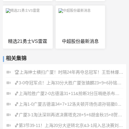
精选21勇士VS雷霆
中超股份最新消息
相关集锦
🏆上海绅士横扫广厦！时隔24年再夺总冠军！王哲林爆砍29+14！
🏀3-0夺冠军点！上海33分大胜广厦张镇麟23+9+6孙铭徽8中2
🏀上海险胜广厦2-0古德温31+11&抢断3分压哨绝杀布朗空砍50分
🏀上海1-0广厦古德温34+7+12洛夫顿开场伤退孙铭徽0分&5失误
🏀广厦3-1淘汰深圳再进决赛塔克28+5+6胡金秋15+8贺希宁12分
🏀第3节39-11！上海20分大逆转北京&3-1闯入总决赛刘铮5记三分