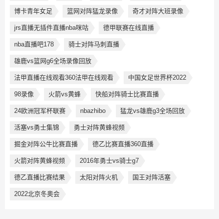
博卡青年女足
篮网对阵猛龙录像
奇才对阵大班录像
jrs直播无插件直播nba咪咕
德甲联赛在线直播
nba直播吧178
骑士对阵马刺直播
雄鹿vs篮网g6全场录像回放
法甲直播在线观看360法甲在线观看
中国女足世界杯2022
98录像
火箭vs黄蜂
快船对阵骑士比赛直播
24欧洲冠军杯联赛
nbazhibo
猛龙vs雄鹿g3全场回放
活塞vs勇士集锦
勇士对阵黄蜂视频
掘金对阵公牛比赛直播
德乙比赛直播360直播
火箭对阵黄蜂视频
2016年勇士vs骑士g7
德乙直播比赛结果
太阳对阵火机
国王对阵活塞
2022北京冬奥会