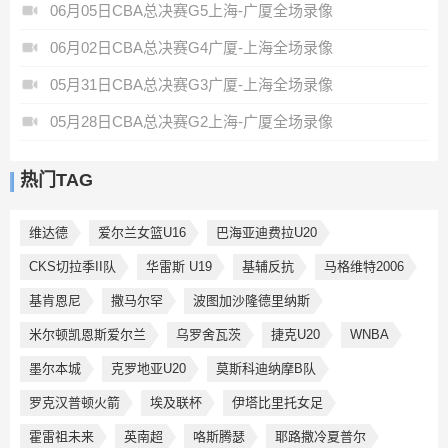
06月05日CBA总决赛G5上海-广厦全场录像
06月02日CBA总决赛G4广厦-上海全场录像
05月31日CBA总决赛G3广厦-上海全场录像
05月28日CBA总决赛G2上海-广厦全场录像
热门TAG
维达德
爱尔兰女篮U16
巴海亚迪费拉U20
CKS切拉季II队
华雷斯 U19
基辅反抗
马格维特2006
基肯恩尼
撒马尔罕
波图加沙隆德里纳斯
米尔顿凯恩斯爱尔兰
乌罗舍瓦茨
捷克U20
WNBA
墨尔本城
克罗地亚U20
莫斯科迪纳摩B队
罗克汉普顿火箭
埃及联杯
伊塔比里托女足
霍雷祖未来
英南超
咯斯腾瑟
耶路撒冷夏普尔