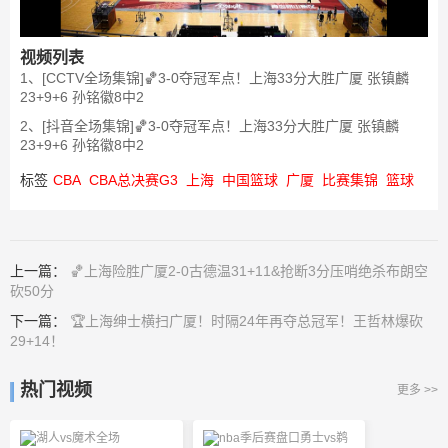
视频列表
1、[CCTV全场集锦]🏀3-0夺冠军点！上海33分大胜广厦 张镇麟
23+9+6 孙铭徽8中2
2、[抖音全场集锦]🏀3-0夺冠军点！上海33分大胜广厦 张镇麟
23+9+6 孙铭徽8中2
标签
CBA
CBA总决赛G3
上海
中国篮球
广厦
比赛集锦
篮球
上一篇：
🏀上海险胜广厦2-0古德温31+11&抢断3分压哨绝杀布朗空
砍50分
下一篇：
🏆上海绅士横扫广厦！时隔24年再夺总冠军！王哲林爆砍
29+14！
热门视频
更多 >>