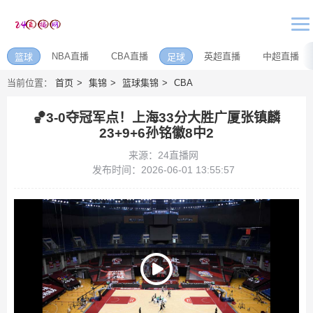
NBA直播
CBA直播
英超直播
中超直播
篮球
足球
当前位置：
首页
集锦
篮球集锦
CBA
🏀3-0夺冠军点！上海33分大胜广厦张镇麟
23+9+6孙铭徽8中2
来源：24直播网
发布时间：2026-06-01 13:55:57