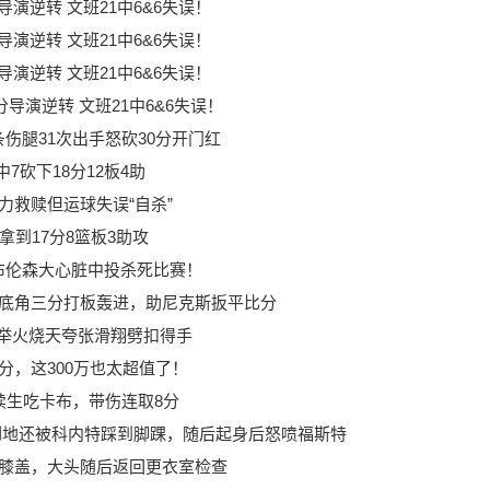
导演逆转 文班21中6&6失误！
导演逆转 文班21中6&6失误！
导演逆转 文班21中6&6失误！
3分导演逆转 文班21中6&6失误！
伤腿31次出手怒砍30分开门红
7砍下18分12板4助
努力救赎但运球失误“自杀”
 拿到17分8篮板3助攻
布伦森大心脏中投杀死比赛！
德底角三分打板轰进，助尼克斯扳平比分
 举火烧天夸张滑翔劈扣得手
分，这300万也太超值了！
续生吃卡布，带伤连取8分
 倒地还被科内特踩到脚踝，随后起身后怒喷福斯特
森膝盖，大头随后返回更衣室检查