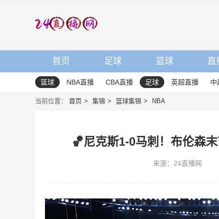
首页
足球
篮球
直
篮球
NBA直播
CBA直播
足球
英超直播
中
当前位置：
首页
集锦
篮球集锦
NBA
🏀尼克斯1-0马刺！布伦森末
来源：24直播网