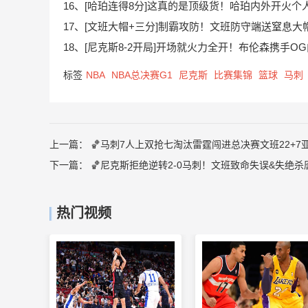
16、[哈珀连得8分]这真的是顶级货！哈珀内外开火个
17、[文班大帽+三分]制霸攻防！文班防守端送窒息
18、[尼克斯8-2开局]开场就火力全开！布伦森携手O
标签
NBA
NBA总决赛G1
尼克斯
比赛集锦
篮球
马刺
上一篇：
🏀马刺7人上双抢七淘汰雷霆闯进总决赛文班22+7亚
下一篇：
🏀尼克斯拒绝逆转2-0马刺！文班致命失误&失绝杀唐
热门视频