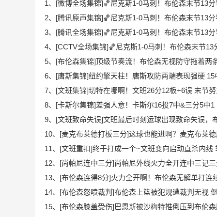
1、[微博全场集锦]🏀尼克斯1-0马刺！布伦森末节13分
2、[腾讯原声集锦]🏀尼克斯1-0马刺！布伦森末节13分
3、[腾讯全场集锦]🏀尼克斯1-0马刺！布伦森末节13分
4、[CCTV全场集锦]🏀尼克斯1-0马刺！布伦森末节1
5、[布伦森集锦]顶级节奏流！布伦森无视防守拖着两条
6、[唐斯集锦]纽约擎天柱！唐斯攻防两端表现强硬 15中
7、[文班集锦]切特在哪啊！文班26分12板+6误 末节
8、[卡斯尔集锦]差强人意！卡斯尔16投7中&三分5中1
9、[文班致命失误]文班最后时刻运球出现致命失误，
10、[麦克布莱德打板三分]这球也能进啊？麦克布莱
11、[文班重扣]终于打成一个~文班变向启动直杀内线
12、[尚帕尼连中三分]尚帕尼外线火力全开连中三记三
13、[布伦森连得8分]火力全开啊！布伦森无解单打连
14、[布伦森怒喷裁判]布伦森上篮被犯规遭裁判无视
15、[布伦森膝盖受伤]巴恩斯被沙梅特推倒压到布伦