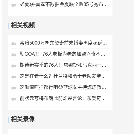
🏀夏联-雷霆不敌掘金夏联全败35号秀布拉齐尔32+6马拉14+7+6
相关视频
索赔5000万💸东契奇前未婚妻再度起诉！还想减少前者监护权
勒GOAT！76人老板为老詹加盟兴奋不已：他相信我们有争冠实力
期待新赛季的76人！詹姆斯和马克西一起合练突破转身暴扣
这是在看什么？杜兰特和勇士老队友奎因·库克俩人刷着手机
这颜值咋拍都行吧😍篮球女主持炼炼教大家怎么出片~
前状元夸梅布朗此前炸裂言论：东契奇是湖人队史最佳，超越詹姆斯
相关录像