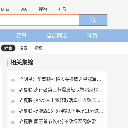
Bing
360
搜狗
神马
赛事
全部频道
球员
综合
搜索
视频
相关集锦
全明星：华盛顿神秘人夺投篮之星冠军！福德夺得三分大赛冠军！
🏀夏联-步行者第三节爆发轻取鹈鹕河村勇辉5+5+12斯劳森22分
🏀夏联-热火5人上双轻取活塞止连败唐纳森20+8+10奥科里27分
🏀夏联-杨瀚森13+5+4帽&下半场11分送惊艳妙传开拓者力克掘金
🏀夏联-国王首节仅4分不敌绿军冈萨雷斯24+10+5塞纳克10+12