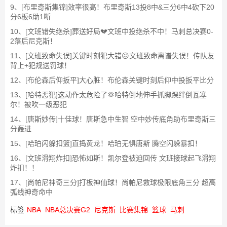
9、[布里奇斯集锦]效率很高！布里奇斯13投8中&三分6中4砍下20
分6板6助1断
10、[文班错失绝杀]葬送好局💔文班中投绝杀不中！马刺总决赛0-
2落后尼克斯！
11、[文班致命失误]关键时刻犯大错😖文班致命离谱失误！传队友
背上+犯规送罚球！
12、[布伦森后仰扳平]大心脏！布伦森关键时刻后仰中投扳平比分
13、[哈特恶犯]这动作太危险了💢哈特倒地伸手抓脚踝绊倒瓦塞
尔！被吹一级恶犯
14、[唐斯妙传]十佳球！唐斯急中生智 空中妙传底角助布里奇斯三
分轰进
15、[哈珀闪躲扣篮]直捣黄龙！哈珀无惧唐斯 腾空闪躲暴扣！
16、[文班滑翔炸扣]恐怖如斯！凯尔登被迫回传 文班接球起飞滑翔
炸扣！！
17、[尚帕尼神奇三分]打板神仙球！尚帕尼救球极限底角三分 超高
弧线神奇命中
标签
NBA
NBA总决赛G2
尼克斯
比赛集锦
篮球
马刺