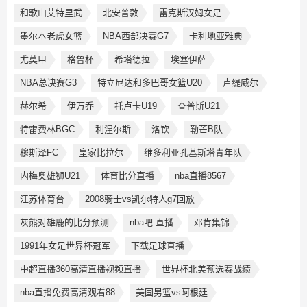
和歌山艾特里武
北安普敦
雷克斯汉姆女足
墨尔本老虎女篮
NBA西部决赛G7
卡利地亚雅典
尤莫甲
格鲁杯
希塔德拉
埃塞伊萨
NBA总决赛G3
特立尼达和多巴哥女篮U20
卢缇威尔
赫尔希
伊万乔
托卢卡U19
查普斯U21
特雷费林BGC
利涅尔斯
洛钦
勒芒B队
穆斯泽FC
皇家比拉尔
维多利亚孔基斯塔青年队
内梅奥雄狮U21
体育比分直播
nba直播8567
江苏体育台
2008骑士vs凯尔特人g7回放
灰熊对雄鹿的比分预测
nba吧 直播
邓肯集锦
1991年女足世界杯冠军
下载足球直播
中超直播360高清直播视频直播
世界杯北美预选赛战绩
nba直播免费高清观看88
美国男篮vs阿根廷