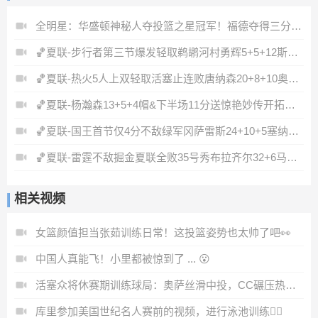
全明星：华盛顿神秘人夺投篮之星冠军！福德夺得三分大赛冠军！
🏀夏联-步行者第三节爆发轻取鹈鹕河村勇辉5+5+12斯劳森22分
🏀夏联-热火5人上双轻取活塞止连败唐纳森20+8+10奥科里27分
🏀夏联-杨瀚森13+5+4帽&下半场11分送惊艳妙传开拓者力克掘金
🏀夏联-国王首节仅4分不敌绿军冈萨雷斯24+10+5塞纳克10+12
🏀夏联-雷霆不敌掘金夏联全败35号秀布拉齐尔32+6马拉14+7+6
相关视频
女篮颜值担当张茹训练日常！这投篮姿势也太帅了吧👀
中国人真能飞！小里都被惊到了 ... 😮
活塞众将休赛期训练球局：奥萨丝滑中投，CC碾压热火米切尔
库里参加美国世纪名人赛前的视频，进行泳池训练🏊‍♂️