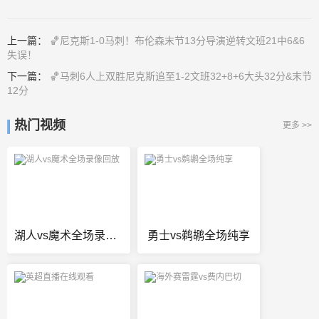
上一篇：
🏀尼克斯1-0马刺！布伦森末节13分导演逆转文班21中6&6
失误！
下一篇：
🏀马刺6人上双胜尼克斯追至1-2文班32+8+6大头32分&末节
12分
热门视频
更多 >>
湖人vs魔术全场录像回放
勇士vs鹈鹕全场纯享