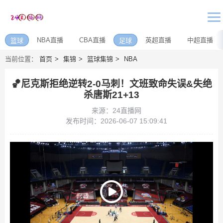
NBA直播
CBA直播
英超直播
中超直播
篮球
足球
当前位置：
首页
集锦
篮球集锦
NBA
🏀尼克斯拒绝逆转2-0马刺！文班致命失误&失绝
杀唐斯21+13
来源：24直播网
发布时间：2026-06-07 15:09:41