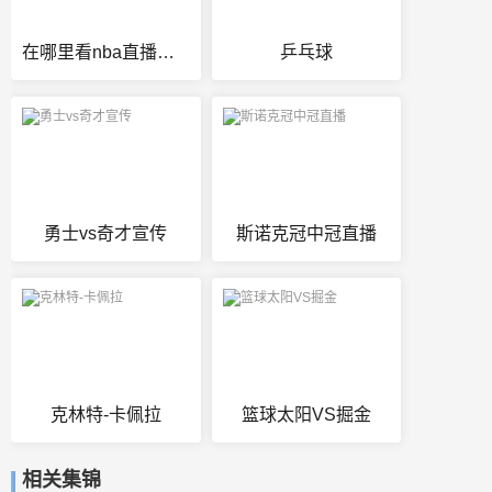
在哪里看nba直播是免费的app
乒乓球
勇士vs奇才宣传
斯诺克冠中冠直播
克林特-卡佩拉
篮球太阳VS掘金
相关集锦