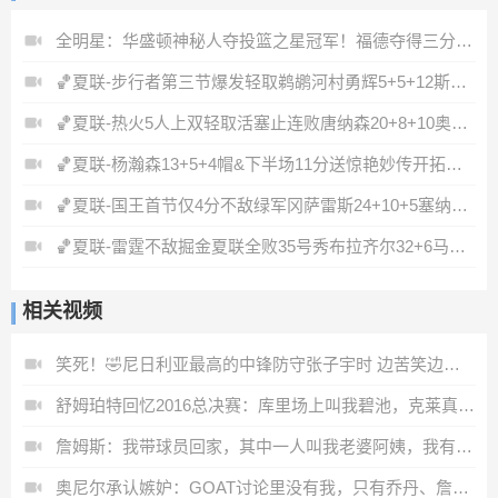
全明星：华盛顿神秘人夺投篮之星冠军！福德夺得三分大赛冠军！
🏀夏联-步行者第三节爆发轻取鹈鹕河村勇辉5+5+12斯劳森22分
🏀夏联-热火5人上双轻取活塞止连败唐纳森20+8+10奥科里27分
🏀夏联-杨瀚森13+5+4帽&下半场11分送惊艳妙传开拓者力克掘金
🏀夏联-国王首节仅4分不敌绿军冈萨雷斯24+10+5塞纳克10+12
🏀夏联-雷霆不敌掘金夏联全败35号秀布拉齐尔32+6马拉14+7+6
相关视频
笑死！🤣尼日利亚最高的中锋防守张子宇时 边苦笑边弃防
舒姆珀特回忆2016总决赛：库里场上叫我碧池，克莱真的准备要揍我
詹姆斯：我带球员回家，其中一人叫我老婆阿姨，我有点凌乱了🤣
奥尼尔承认嫉妒：GOAT讨论里没有我，只有乔丹、詹姆斯和科比