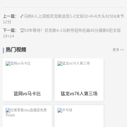
上一篇：
🏀马刺6人上双胜尼克斯追至1-2文班32+8+6大头32分&末节
12分
下一篇：
🏆53年等待！尼克斯4-1马刺夺冠布伦森45分唐斯6犯文班
19+14
热门视频
更多 >>
篮网vs马卡比
猛龙vs76人第三场