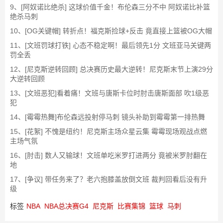
9、[阿奴诺比绝杀] 这球价值千金！布伦森三分不中 阿奴诺比补篮
绝杀马刺
10、[OG关键帽] 转折点！福克斯捡球+反击 竟直接上篮被OG大帽
11、[文班罚球打铁] 心态不稳定啊！最后领先1分 文班亚马关键两
罚全丢
12、[尼克斯逆转回顾] 总决赛历史最大逆转！尼克斯末节上演29分
大逆转回顾
13、[文班恶犯]看着痛！文班与唐斯卡位时肘击唐斯面部 吹1级恶
犯
14、[霉霉热舞]布伦森远投射停马刺 镜头补助到霉霉第一排热舞
15、[花絮] 不愧是纽约！尼克斯主场众星云集 霉霉现场观战点燃
主场气氛
16、[肘击] 数人又输球！文班单吃米罗打进两分 竟被米罗肘翻在
地
17、[争议] 带任务来了？老六抱膝盖放倒文班 裁判回看后没有升
级
标签
NBA
NBA总决赛G4
尼克斯
比赛集锦
篮球
马刺