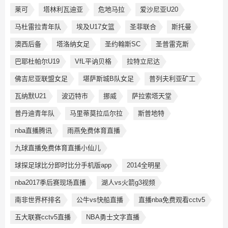
莱可
塔林利瓦迪亚
危地马拉
爱沙尼亚U20
马杜雷拉青年队
埃及U17女篮
圣菲联合
斯托曼
澳西后备
塔洛纳女足
圣约翰斯SC
圣普雷克斯
巴耶杜帕尔U19
VfL平讷贝格
拉特立尼达
佛吉尼亚联盟女足
堪萨斯城B队女足
普列夫利亚矿工
瓦纳默U21
波迈特市
挪威
萨拉索塔天堂
普丹迪青年队
马里蒂莫拉瓜尔拉
斯普地特
nba直播腾讯
雨燕免费体育直播
九球直播免费体育直播小仙儿
球探足球比分即时比分手机版app
2014全明星
nba2017季后赛现场直播
湖人vs火箭g3视频
南非世界杯排名
公牛vs快船直播
直播nba免费观看cctv5
五大联赛cctv5直播
NBA勇士文字直播