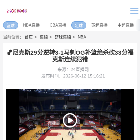
NBA直播
CBA直播
英超直播
中超直播
篮球
足球
当前位置：
首页
集锦
篮球集锦
NBA
🏀尼克斯29分逆转3-1马刺OG补篮绝杀砍33分福
克斯连续犯错
来源：24直播网
发布时间：2026-06-12 15:16:21