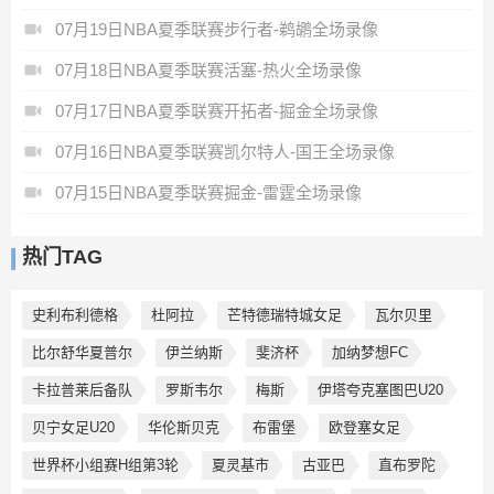
07月19日NBA夏季联赛步行者-鹈鹕全场录像
07月18日NBA夏季联赛活塞-热火全场录像
07月17日NBA夏季联赛开拓者-掘金全场录像
07月16日NBA夏季联赛凯尔特人-国王全场录像
07月15日NBA夏季联赛掘金-雷霆全场录像
热门TAG
史利布利德格
杜阿拉
芒特德瑞特城女足
瓦尔贝里
比尔舒华夏普尔
伊兰纳斯
斐济杯
加纳梦想FC
卡拉普莱后备队
罗斯韦尔
梅斯
伊塔夸克塞图巴U20
贝宁女足U20
华伦斯贝克
布雷堡
欧登塞女足
世界杯小组赛H组第3轮
夏灵基市
古亚巴
直布罗陀