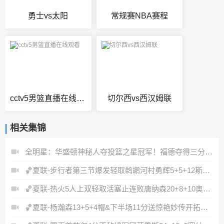
勇士vs太阳
常规赛NBA赛程
cctv5男篮直播在线观看
切尔西vs西汉姆联
相关集锦
全明星：华盛顿神秘人夺投篮之星冠军！福德夺得三分大赛冠军！
🏀夏联-步行者第三节爆发轻取鹈鹕河村勇辉5+5+12斯劳森22分
🏀夏联-热火5人上双轻取活塞止连败唐纳森20+8+10奥科里27分
🏀夏联-杨瀚森13+5+4帽&下半场11分送惊艳妙传开拓者力克掘金