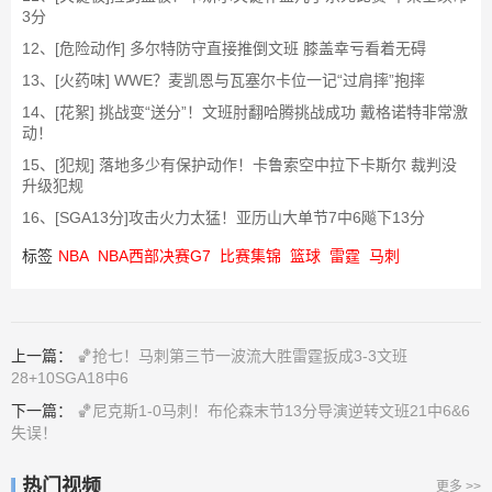
3分
12、[危险动作] 多尔特防守直接推倒文班 膝盖幸亏看着无碍
13、[火药味] WWE？麦凯恩与瓦塞尔卡位一记“过肩摔”抱摔
14、[花絮] 挑战变“送分”！文班肘翻哈腾挑战成功 戴格诺特非常激
动！
15、[犯规] 落地多少有保护动作！卡鲁索空中拉下卡斯尔 裁判没
升级犯规
16、[SGA13分]攻击火力太猛！亚历山大单节7中6飚下13分
标签
NBA
NBA西部决赛G7
比赛集锦
篮球
雷霆
马刺
上一篇：
🏀抢七！马刺第三节一波流大胜雷霆扳成3-3文班
28+10SGA18中6
下一篇：
🏀尼克斯1-0马刺！布伦森末节13分导演逆转文班21中6&6
失误！
热门视频
更多 >>