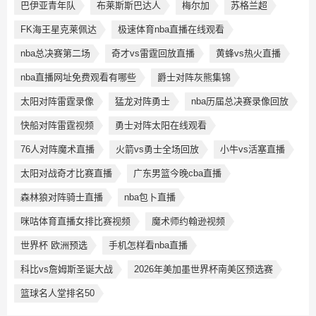
巴伊亚青年队
布莱斯斯巴达人
梅尔加
苏格兰超
FK海王星克莱佩达
极速体育nba直播在线观看
nba总决赛第二场
奇才vs雷霆回放直播
黄蜂vs热火直播
nba直播网址免费观看有哪些
爵士对阵灰熊集锦
太阳对阵雷霆录像
猛龙对阵勇士
nba历届总决赛录像回放
快船对阵雷霆视频
勇士对阵太阳在线观看
76人对阵魔术直播
火箭vs勇士全场回放
小牛vs活塞直播
太阳对战奇才比赛直播
广东男篮今晚cba直播
森林狼对阵骑士直播
nba包卜直播
咪咕体育直播女排比赛视频
魔术师约翰逊视频
世界杯 欧洲预选
手机怎样看nba直播
科比vs詹姆斯圣诞大战
2026年美加墨世界杯南美区预选赛
篮球名人堂排名50