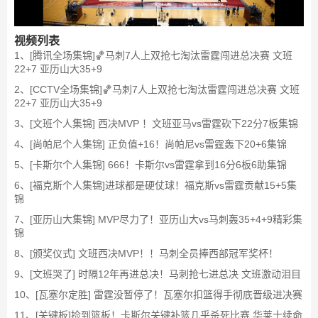
视频列表
1、[腾讯全场集锦]🏀马刺7人上双抢七淘汰雷霆闯进总决赛 文班
22+7 亚历山大35+9
2、[CCTV全场集锦]🏀马刺7人上双抢七淘汰雷霆闯进总决赛 文班
22+7 亚历山大35+9
3、[文班个人集锦] 西决MVP ！文班亚马vs雷霆砍下22分7板集锦
4、[尚帕尼个人集锦] 正负值+16！尚帕尼vs雷霆轰下20+6集锦
5、[卡斯尔个人集锦] 666！卡斯尔vs雷霆拿到16分6板6助集锦
6、[福克斯个人集锦]进球都是硬仗球！福克斯vs雷霆贡献15+5集
锦
7、[亚历山大集锦] MVP尽力了！亚历山大vs马刺轰35+4+9精彩集
锦
8、[颁奖仪式] 文班西决MVP！！马刺全员捧西部冠军奖杯！
9、[文班哭了] 时隔12年再进总决！马刺抢七进总决 文班激动泪目
10、[瓦塞尔定胜] 雷霆没暂停了！瓦塞尔扣篮得手彻底晋级进决赛
11、[关键板]捡到篮板！卡斯尔关键补篮几乎杀死比赛 华莱士续命