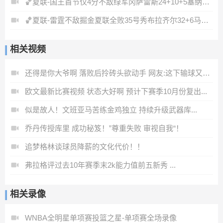
🏀夏联-国王首节仅4分不敌绿军冈萨雷斯24+10+5塞纳克10+12
🏀夏联-雷霆不敌掘金夏联全败35号秀布拉齐尔32+6马拉14+7+6
相关视频
还得是你大爷啊 落败后拎砖头欲动手 网友:这下输球又输人.....
欧文最新比赛视频 状态大好啊 预计下赛季10月份复出...
似是故人！文班亚马苦练金鸡独立 持续升级武器库...
乔丹传授库里 成功秘笈！”尊重失败 审视自我“！
追梦格林谈球员降薪的文化代价！！
弗拉格评过去10年赛季末2k能力值前五新秀 ...
相关录像
WNBA全明星单项赛投篮之星-单项赛全场录像