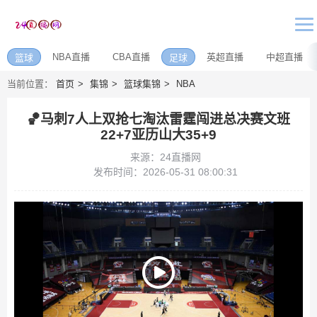
NBA直播
CBA直播
英超直播
中超直播
篮球
足球
当前位置：
首页
集锦
篮球集锦
NBA
🏀马刺7人上双抢七淘汰雷霆闯进总决赛文班
22+7亚历山大35+9
来源：24直播网
发布时间：2026-05-31 08:00:31