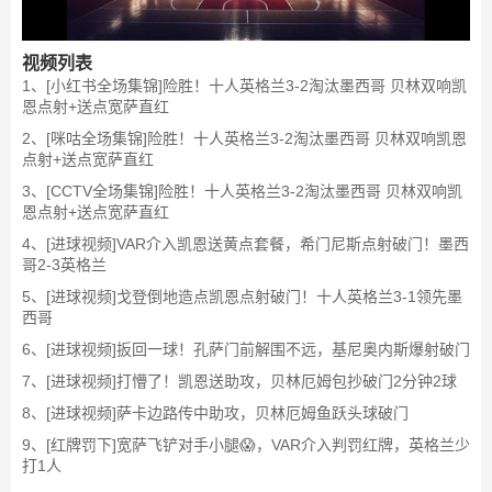
视频列表
1、[小红书全场集锦]险胜！十人英格兰3-2淘汰墨西哥 贝林双响凯
恩点射+送点宽萨直红
2、[咪咕全场集锦]险胜！十人英格兰3-2淘汰墨西哥 贝林双响凯恩
点射+送点宽萨直红
3、[CCTV全场集锦]险胜！十人英格兰3-2淘汰墨西哥 贝林双响凯
恩点射+送点宽萨直红
4、[进球视频]VAR介入凯恩送黄点套餐，希门尼斯点射破门！墨西
哥2-3英格兰
5、[进球视频]戈登倒地造点凯恩点射破门！十人英格兰3-1领先墨
西哥
6、[进球视频]扳回一球！孔萨门前解围不远，基尼奥内斯爆射破门
7、[进球视频]打懵了！凯恩送助攻，贝林厄姆包抄破门2分钟2球
8、[进球视频]萨卡边路传中助攻，贝林厄姆鱼跃头球破门
9、[红牌罚下]宽萨飞铲对手小腿😱，VAR介入判罚红牌，英格兰少
打1人