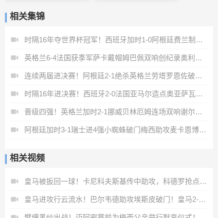
相关集锦
时隔16年夺世界杯冠军！西班牙加时1-0阿根廷费兰制胜恩佐染红
英格兰6-4法国获季军萨卡戴帽姆巴佩双响创纪录奥利塞2助+失良机
连续两届进决赛！阿根廷2-1绝杀英格兰劳塔罗恩佐破门梅西两助攻
时隔16年进决赛！西班牙2-0法国亚马尔造点奥亚萨瓦尔、波罗破门
晋级四强！英格兰加时2-1挪威贝林厄姆连场双响谢尔德鲁普破门
阿根廷加时3-1瑞士进4强小蜘蛛破门梅西助攻麦卡恩博洛假摔染红
相关视频
皇马被扳回一球！卡尼科夫斯基传中助攻，科德罗抢点破门！
皇马进攻行云流水！巴尔韦德助攻埃斯皮破门！皇马2-0领先！
臂缠黑纱出战！迈阿密赛前为梅西父亲举行默哀仪式！