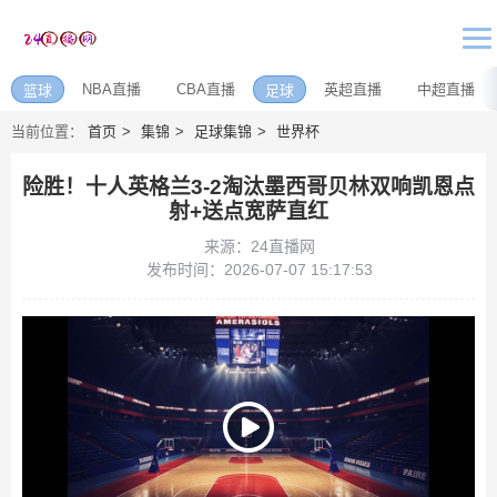
NBA直播
CBA直播
英超直播
中超直播
篮球
足球
当前位置：
首页
集锦
足球集锦
世界杯
险胜！十人英格兰3-2淘汰墨西哥贝林双响凯恩点
射+送点宽萨直红
来源：24直播网
发布时间：2026-07-07 15:17:53