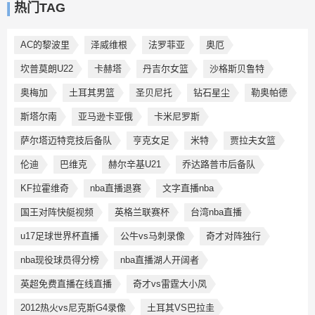
热门TAG
AC的黎波里
泽威维根
法罗菲亚
奥厄
坎普莫朗U22
卡赫塔
丹吉尔女篮
沙格斯贝鲁特
奥梅加
土耳其男篮
圣贝尼托
钻石星尘
勒奥帕德
斯塔尔南
亚马逊卡亚俄
卡米尼罗斯
萨尔塔迈特竞技后备队
亨克女足
米特
贾拉夫女篮
伦迪
巴维克
赫尔辛基U21
乔达路普市后备队
KF拉霍维奇
nba直播退赛
文字直播nba
国王对阵快艇视频
英格兰联赛杯
台湾nba直播
u17足球世界杯直播
公牛vs马刺录像
奇才对阵独行
nba现役球员得分榜
nba直播湖人开阔者
英超免费直播在线直播
奇才vs雷霆大小凤
2012热火vs尼克斯G4录像
土耳其VS巴拉圭