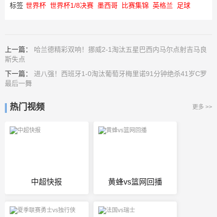
标签
世界杯
世界杯1/8决赛
墨西哥
比赛集锦
英格兰
足球
上一篇：
哈兰德精彩双响！挪威2-1淘汰五星巴西内马尔点射吉马良
斯失点
下一篇：
进八强！西班牙1-0淘汰葡萄牙梅里诺91分钟绝杀41岁C罗
最后一舞
热门视频
更多 >>
中超快报
黄蜂vs篮网回播