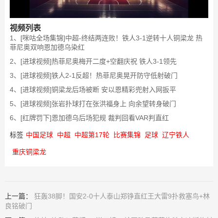
视频列表
1、[咪咕全场集锦]中超-终结两连败！铁人3-1逆转十人铜梁龙 热
菲尼奥双响恩加德乌染红
2、[进球视频]热菲尼奥梅开二度+空翻庆祝 铁人3-1领先
3、[进球视频]铁人2-1反超！热菲尼奥晃开防守低射破门
4、[进球视频]铜梁龙后场被断 安以恩精彩兜射入网扳平
5、[进球视频]张岩扑球打在张洪福身上 向余望转身破门
6、[红牌罚下]恩加德乌后场犯规 裁判回看VAR判直红
标签
中国足球
中超
中超第17轮
比赛集锦
足球
辽宁铁人
重庆铜梁龙
上一篇：
狂轰38脚！国安2-0十人泰山郑铮直红王大雷9扑救塞鸟+林
良铭破门