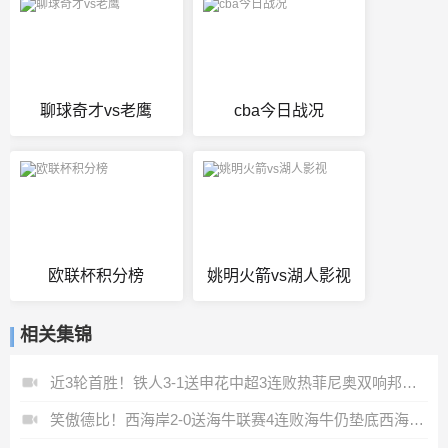
聊球奇才vs老鹰
cba今日战况
欧联杯积分榜
姚明火箭vs湖人影视
相关集锦
近3轮首胜！铁人3-1送申花中超3连败热菲尼奥双响邦本宜裕传射
笑傲德比！西海岸2-0送海牛联赛4连败海牛仍垫底西海岸升至第二