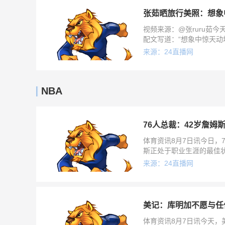
张茹晒旅行美照：想象
视频来源：@张ruru茹
配文写道：“想象中惊天动
来源：24直播网
NBA
76人总裁：42岁詹姆
体育资讯8月7日讯今日，
斯正处于职业生涯的最佳
那个十几岁的青涩少年，
来源：24直播网
美记：库明加不愿与任
体育资讯8月7日讯今天，美