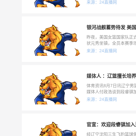
来源：24直播网
银河战舰蓄势待发 美国
昨夜，美国女篮国家队正式
状元秀坐镇，全员本赛季场
人瞠目，美国队剑指队史第
来源：24直播网
媒体人 ：辽篮擅长培
体育资讯8月7日讯辽宁男
媒体人付政浩谈到段睿骐
篮。段睿骐成功从四川男
来源：24直播网
官宣：欢迎段睿骐加入
经辽宁沈阳三生飞豹篮球