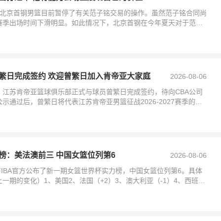
，北京首钢男篮目前暂停了有关范子铭交易的操作。虽然范子铭合同尚
赛季出场时间下滑明显。如此情况下，北京首钢在今年夏天对于范子
。在此过程中
繁日完成签约 欢迎曾繁日加入肯帝亚大家庭
2026-08-06
，江苏肯帝亚篮球俱乐部正式与球员曾繁日完成签约，待向CBA公司
示通过后，曾繁日将代表江苏肯帝亚男篮征战2026-2027赛季的
入肯
榜：美法澳前三 中国女篮位列第6
2026-08-06
FIBA官方公布了新一期女篮世界杯实力榜，中国女篮位列第6。具体
一期的变化）1、美国2、法国（+2）3、澳大利亚（-1）4、西班牙