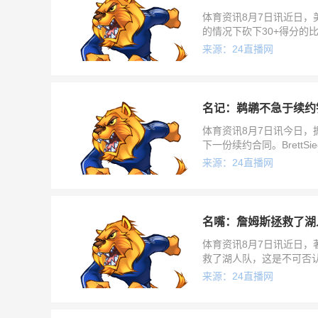
体育资讯8月7日讯近日，美
的情况下砍下30+得分的比
基奇66场——
来源：24直播网
名记：鹈鹕不急于续约
体育资讯8月7日讯今日，据N
下一份续约合同。Brett
急于与
来源：24直播网
名嘴：詹姆斯拯救了湖
体育资讯8月7日讯近日，著名评
救了湖人队，这是不可否认、
来源：24直播网