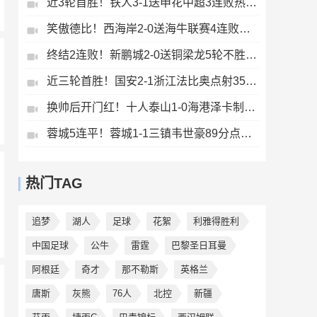
近3轮首胜！铁人3-1送申花中超3连败热菲尼奥双响邦本宜裕传射
笑傲德比！西海岸2-0送海牛联赛4连败海牛仍垫底西海岸升至第二
终结2连败！新鹏城2-0送铜梁龙5轮不胜37岁姜至鹏破门韦斯利建功
近三轮首胜！国安2-1浙江法比奥点射35岁张稀哲制胜王钰栋送助攻
换帅后开门红！十人泰山1-0海港泽卡制胜于金永扑点海港三球被吹
蓉城5连平！蓉城1-1三镇韦世豪89分点射救主费利佩造点李昂破门
热门TAG
追梦
湖人
足球
花絮
利雅得胜利
中国足球
公牛
雷霆
巴黎圣日耳曼
阿根廷
奇才
那不勒斯
英格兰
唐斯
灰熊
76人
北控
新疆