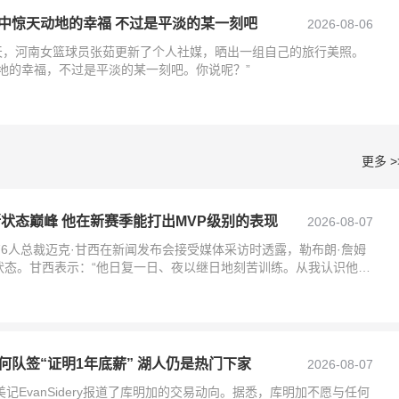
中惊天动地的幸福 不过是平淡的某一刻吧
2026-08-06
今天，河南女篮球员张茹更新了个人社媒，晒出一组自己的旅行美照。
地的幸福，不过是平淡的某一刻吧。你说呢？”
更多 >
斯状态巅峰 他在新赛季能打出MVP级别的表现
2026-08-07
76人总裁迈克·甘西在新闻发布会接受媒体采访时透露，勒布朗·詹姆
状态。甘西表示：“他日复一日、夜以继日地刻苦训练。从我认识他时
到如今即
何队签“证明1年底薪” 湖人仍是热门下家
2026-08-07
记EvanSidery报道了库明加的交易动向。据悉，库明加不愿与任何