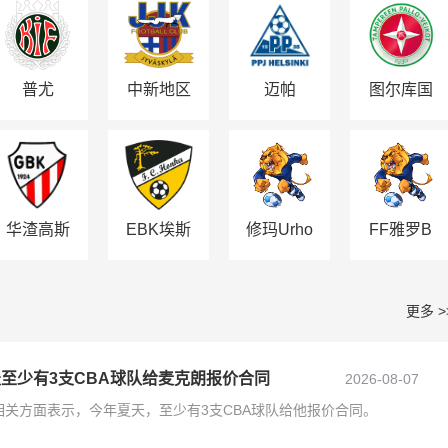
普尤
中新地区
迈帕
图尔库国
际B队
华渣高斯
EBK埃斯
修玛Urho
FF雅罗B
基
波
队
更多 >
天至少有3支CBA球队给麦克朗报价合同
2026-08-07
关方面表示，今年夏天，至少有3支CBA球队给他报价合同。​​​