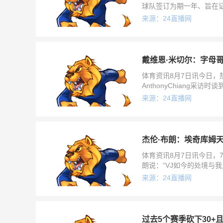
球队签订为期一年、旨在
的兴趣，但底薪条款导致
来源：24直播网
戴维恩·米切尔：字母
体育资讯8月7日讯今日，
AnthonyChiang
家，对胜利充满渴望。对
来源：24直播网
杰伦·布朗：埃奇库姆
体育资讯8月7日讯今日，
朗说：“VJ如今的处境与
契机。我会时常提点VJ，
来源：24直播网
过去5个赛季砍下30+