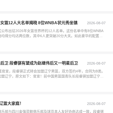
女篮12人大名单揭晓 8位WNBA状元秀坐镇
2026-08-07
公布出征2026年女篮世界杯的12人名单。这份名单中有8位WNBA
均得分均达两位数，其中6人更突破20分大关。如此豪华的配置令
1
养后卫 段睿骐有望成为赵继伟后又一明星后卫
2026-08-07
篮官宣，段睿骐正式转会加盟辽宁男篮，双方签约4年，合同为B类。
加盟辽宁，原文如下：官宣！前中国男篮国青队长段睿骐加盟辽宁男
篮转会到辽宁
辽篮大家庭！
2026-08-07
俱乐部与四川金强蓝鲸俱乐部及球员本人友好协商达成一致，段睿骐