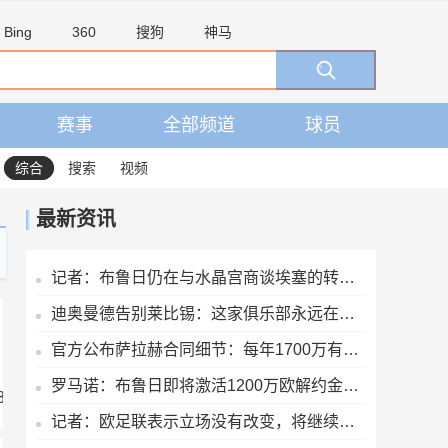
Bing
360
搜狗
神马
赛事
全部频道
球员
综合
搜索
视频
最新资讯
记者：布鲁日仍在与水晶宫商谈埃塞的转会交易
迪奥曼德告别莱比锡：这家俱乐部永远在我心中占据特殊位置
官方公布萨拉赫合同细节：每年1700万有保障收入+奖金+20%肖像权
罗马诺：布鲁日即将激活1200万欧解约金，签下马略卡前锋比尔希利
7aZcaEYLosTVo
vijpceX2UFgrvd6N2GqT3Jay1
记者：欧足联表示立场没有改变，将继续抵制国际足联赛事