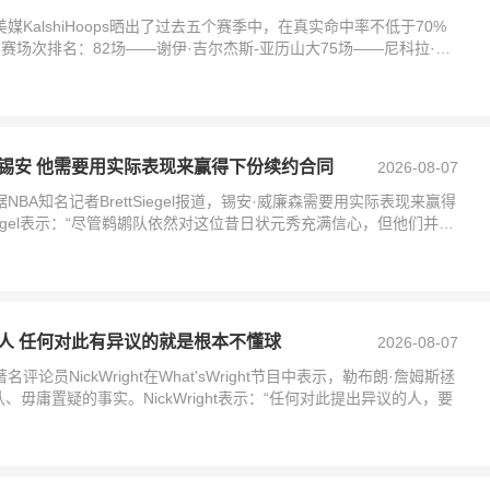
媒KalshiHoops晒出了过去五个赛季中，在真实命中率不低于70%
赛场次排名：82场——谢伊·吉尔杰斯-亚历山大75场——尼科拉·约
锡安 他需要用实际表现来赢得下份续约合同
2026-08-07
BA知名记者BrettSiegel报道，锡安·威廉森需要用实际表现来赢得
Siegel表示：“尽管鹈鹕队依然对这位昔日状元秀充满信心，但他们并不
人 任何对此有异议的就是根本不懂球
2026-08-07
论员NickWright在What'sWright节目中表示，勒布朗·詹姆斯拯
毋庸置疑的事实。NickWright表示：“任何对此提出异议的人，要