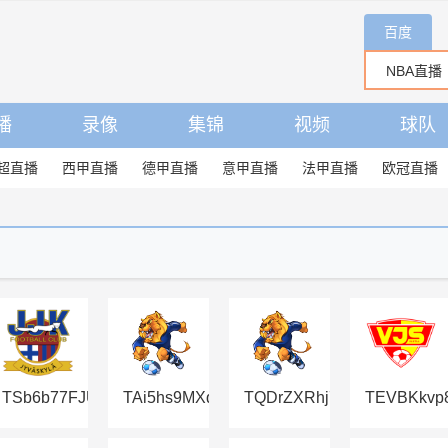
百度
播
录像
集锦
视频
球队
超直播
西甲直播
德甲直播
意甲直播
法甲直播
欧冠直播
Y2pWw7SVDfHdymXq9dUobvB
TSb6b77FJUjdaoPcuUs6m7fN8isUP6DTsW
TAi5hs9MXqevf2nBVKqyBF8uoFcCJXE7Z7
TQDrZXRhj7WvzFboiSDwc
TEVBKkvp8