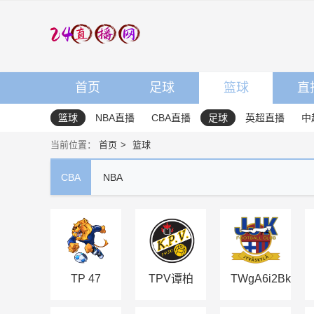
首页
足球
篮球
直
篮球
NBA直播
CBA直播
足球
英超直播
中
当前位置：
首页
篮球
CBA
NBA
TP 47
TPV谭柏
TWgA6i2BkUU
利