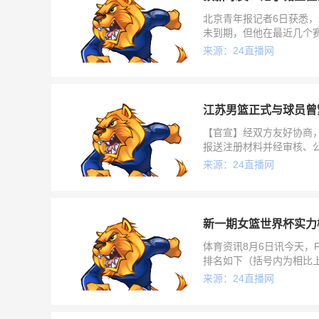
北京青年报记者6日获悉
未到期，但他在最近几个
铭的交易可能持开放态度
来源：24直播网
江苏男篮正式与球员曾
【官宣】经双方友好协商
报送注册材料并经审核、公
CBA联赛。欢迎曾繁日加
来源：24直播网
新一期女篮世界杯实力
体育资讯8月6日讯今天，
排名如下（括号内为相比上
（+3）5、比利时（-2
来源：24直播网