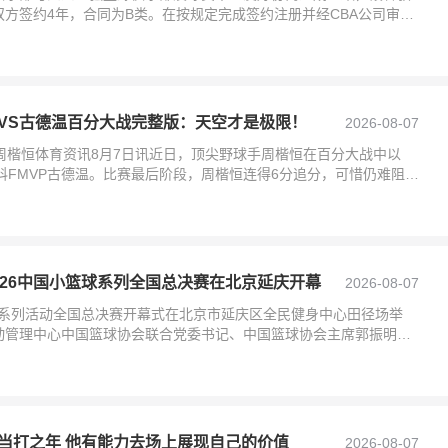
方签约4年，合同为B类。在按规定完成签约注册并经CBA公司审核
为辽宁本钢
VS古德温百分大战完整版：天空才是极限！
2026-08-07
ng周楷恒体育资讯8月7日讯近日，顶尖野球手周楷恒在百分大战中以
、新科FMVP古德温。比赛最后阶段，周楷恒连得6分追分，可惜仍难阻古
026中国小篮球系列全国总决赛在北京延庆开幕
2026-08-07
篮球系列活动全国总决赛开幕式在北京市延庆区全民健身中心田径场举
动管理中心中国篮球协会联合党委书记、中国篮球协会主席郭振明，
体育总局青
当打之年 他有能力去场上展现自己的价值
2026-08-07