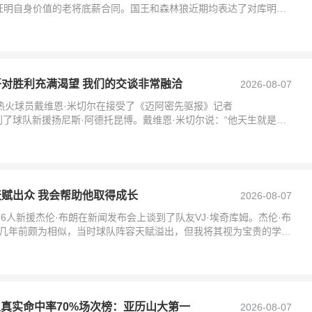
证明自身价值的老将底薪合同。国王和森林狼近期均表达了对库明加
谈判
哥对胜利充满渴望 我们的交谈非常融洽
2026-08-07
热火球员戴维恩·米切尔在接受了《迈阿密先驱报》记者
采访时谈到了球队新援扬尼斯·阿德托昆博。戴维恩·米切尔说：“他天生就是赢
我而言，
天赋出众 我会帮助他取得成长
2026-08-07
76人新援杰伦·布朗在新闻发布会上谈到了队友VJ·埃奇库姆。杰伦·布
我几年前颇为相似，当时球队阵容天赋溢出，但我将其视为宝贵的学习
且真实命中率70%场次榜：亚历山大第一
2026-08-07