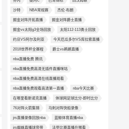
芬丙
捷丙C
巴青锦标
西汉姆联
沙特
NBA常规赛
杰伦·布朗
掘金对阵开拓直播
掘金对阵爵士直播
掘金vs太阳g3全场回放
太阳112-113勇士回放
约旦VS阿尔及利亚
今天厄瓜多尔VS库拉索直播
2018世界杯全赛程
爵士vs鹈鹕直播
nba直播免费 腾讯
nba直播免费高清无插件直播咪咕
nba直播免费高清在线直播观看
nba直播免费观看高清第一直播
nba今天比赛
在哪里看斯诺克直播
体球网足球比分-即时比分
76对阵火箭集锦
马刺对阵快船录像
jrs直播录像回放nba
蓝鲸体育直播nba
jrs蜘蛛直播球帝带
法甲比赛直播在哪看