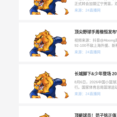
正式转会加盟辽宁男篮，双
通过后，段睿骐将正式成
来源：24直播网
顶尖野球手周楷恒发布
视频来源：抖音@Aloo
92-100不敌上海外援
德温最后用罚球绝杀了比
来源：24直播网
长城脚下&少年登场 2
8月6日，2026中国小
行。国家体育总局篮球运
延庆区委书记于波，国家
来源：24直播网
顶薪球员！范子铭正值