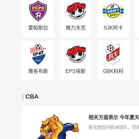
雷帕斯拉
格力夫克
SJK阿卡
迪
泰米阿B
队
雅各布斯
EPS埃斯
GBK科科
塔德
波
拉
CBA
相关方面表示 今年夏
麦克朗签约欧洲球队，但相