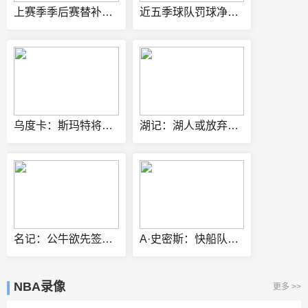
上赛季季后赛替补球员场均得分榜：道苏姆第一 哈珀第四
近五季球队罚球净差值榜：湖人比对手多1635个第一 热火697第二
乌度卡：斯玛特将带来强硬作风与身体对抗 他的球商很高
湖记：湖人或放弃库明加转追克莱 克莱父亲积极运作儿子加盟湖人
名记：公牛欲先签后换得到马瑟林 若出奥科罗加次轮签或促成交易
A·史密斯：快船队麻烦大了 鲍尔默和伦纳德都应该被禁赛一年！
NBA录像
更多 >>