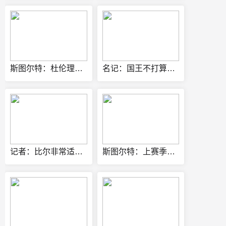
斯图尔特：杜伦理应获得大合同 他是球队不可或缺的核心拼图
名记：国王不打算买断拉文 他们期望其担任年轻核心的老将领袖
记者：比尔非常适配热火 生涯三分命中率37.6%+还能持球
斯图尔特：上赛季预感会被交易 祈祷能被交易到赏识自己的球队