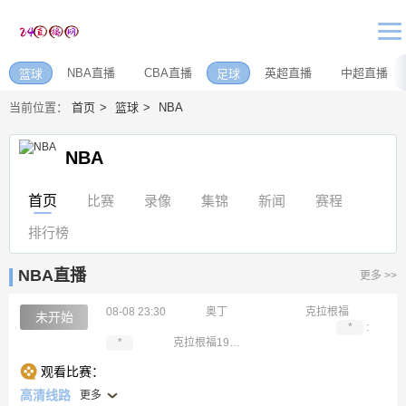
NBA直播
CBA直播
英超直播
中超直播
篮球
足球
当前位置：
首页
篮球
NBA
NBA
首页
比赛
录像
集锦
新闻
赛程
排行榜
NBA直播
更多 >>
08-08 23:30
奥丁
克拉根福
未开始
*
:
*
克拉根福1909
观看比赛：
高清线路
更多