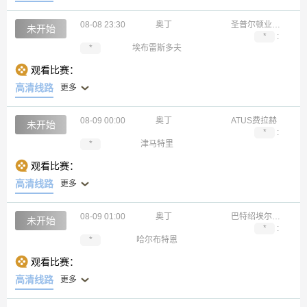
08-08 23:30
奥丁
圣普尔顿业余队
未开始
*
:
*
埃布雷斯多夫
观看比赛：
高清线路
更多
08-09 00:00
奥丁
ATUS费拉赫
未开始
*
:
*
津马特里
观看比赛：
高清线路
更多
08-09 01:00
奥丁
巴特绍埃尔布鲁恩
未开始
*
:
*
哈尔布特恩
观看比赛：
高清线路
更多