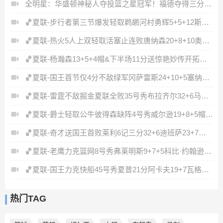
全明星：华盛顿神秘人夺投篮之星冠军！福德夺得三分大赛冠军！
🏀夏联-步行者第三节爆发轻取鹈鹕河村勇辉5+5+12斯劳森22分
🏀夏联-热火5人上双轻取活塞止连败唐纳森20+8+10奥科里27分
🏀夏联-杨瀚森13+5+4帽&下半场11分送惊艳妙传开拓者力克掘金
🏀夏联-国王首节仅4分不敌绿军冈萨雷斯24+10+5塞纳克10+12
🏀夏联-雷霆不敌掘金夏联全败35号秀布拉齐尔32+6马拉14+7+6
🏀夏联-爵士轻取公牛彼得森缺阵4号秀威尔逊19+8+5帽罚球6中0
🏀夏联-奇才送国王首败莱利6记三分32+6迪班萨23+7雷诺20+12
🏀夏联-老鹰力克篮网8号秀弗莱明斯9+7+5科比·约翰逊17+7
🏀夏联-国王力克快船45号秀夏普21分阿卡夫19+7瓦格勒7中1
热门TAG