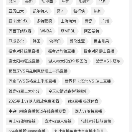
篮球
英超
切尔西
中超
东契奇
马刺
亚历山大
凯尔特人
奇才
独行侠
热刺
纽卡斯尔联
多特蒙德
上海海港
青岛
广州
巴西丁组联赛
WNBA
菲MPBL
阿乙曼特
厄瓜多尔
韩国
佛得角
哥伦比亚
民主刚果
掘金对阵绿军直播
掘金对阵狼直播
掘金对阵爵士直播
康太阳vs狂热直播
湖人vs太阳g3全场回放
波黑VS卡塔尔
葡萄牙VS乌兹别克斯坦上半场直播
巴拿马VS英格兰上半场直播
世界杯卡塔尔 VS 瑞士直播
雄鹿vs骑士大小分
今天火箭对森林狼视频
2025勇士vs湖人回放免费观看
nba直播 极速体育
中央电视台直播频道在线直播观看
湖人vs哈特直播
勇士vs雄狮集锦
奇才vs湖人集锦
马刺对阵快船录像
nba直播腾讯视频直播
九球直播免费体育直播小仙儿