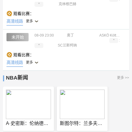
*
克林根巴赫
观看比赛：
高清线路
更多
08-09 23:00
奥丁
ASKÖ Köttmannsdorf
未开始
*
:
*
SC兰斯柯纳
观看比赛：
高清线路
更多
NBA新闻
更多 >>
A·史密斯：伦纳德逼宫快船却拿钱不干活 他太擅长带薪休假了
斯图尔特：兰多夫和托尼·阿伦缔造了灰熊的铁血球风