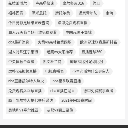
兹拉蒂博尔
卢森堡快速
摩尔多瓦U16
约旦
福格巴肯
萨米恩托
斯托尔桑
远景青年队
金海
今日竞彩足球结果表查询
法甲免费观看直播
湖人vs火箭全场回放免费观看
中国vs国王集锦
cba最新消息
火箭vs森林狼第四场
欧洲足球联赛最新排名
湖人对阵辽宁集锦
老鹰vs太阳推荐
直播足球360
中央体育台直播
凯文杜兰特
即球探比分足球比分
虎扑nba视频直播
电视直播表
小里弗斯为什么是白人
nba直播凯尔特人热火
nba夏季联赛直播
免费观看乒乓球直播
nba直播在湖人
德甲免费赛事直播
骑士凯尔特人抢七赛后采访
2021美网决赛时间
奥地利vs塞尔维亚
灰熊vs骑士录像