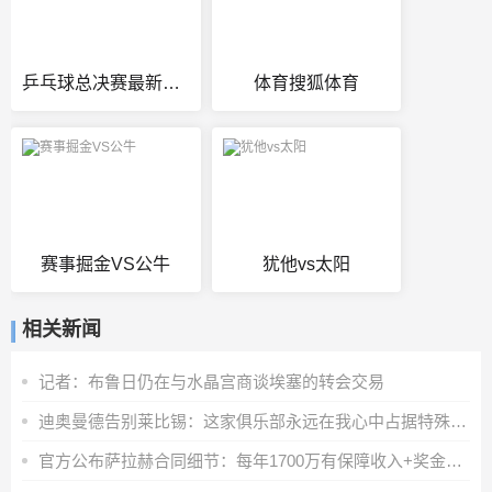
乒乓球总决赛最新消息
体育搜狐体育
赛事掘金VS公牛
犹他vs太阳
相关新闻
记者：布鲁日仍在与水晶宫商谈埃塞的转会交易
迪奥曼德告别莱比锡：这家俱乐部永远在我心中占据特殊位置
官方公布萨拉赫合同细节：每年1700万有保障收入+奖金+20%肖像权