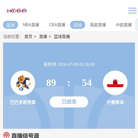
NBA直播
CBA直播
英超直播
中超直播
篮球
足球
当前位置：
首页
直播
篮球直播
美杯预 2026-07-09 00:30:00
89
:
54
已结束
巴巴多斯男篮
开曼群岛