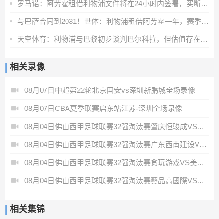
罗马诺：阿劳霍租借利物浦文件将在24小时内签署，买断条款非强制
与巴萨合同到2031！世体：利物浦租借阿劳霍一年，赛季末可选买断
天空体育：利物浦与巴黎初步谈判巴尔科拉，但估值存在巨大差距
相关录像
08月07日中超第22轮北京国安vs深圳新鹏城全场录像
08月07日CBA夏季联赛启东站江苏-深圳全场录像
08月04日佛山西甲足球联赛32强淘汰赛肇庆恒骏成VS三七互娱全场录像
08月04日佛山西甲足球联赛32强淘汰赛广东西南建设VS香港圣徒全场录像
08月04日佛山西甲足球联赛32强淘汰赛贪玩游戏VS美的薪火全场录像
08月04日佛山西甲足球联赛32强淘汰赛藝品高國際VS湛江狂狼·粵辉能源全场录像
相关集锦