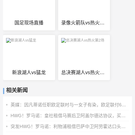
国足现场直播
录像火箭队vs热火录像
新浪湖人vs猛龙
总决赛湖人vs热火第2场
相关新闻
英媒：因凡蒂诺任职欧足联时与一女子有染，欧足联付6位数封口费
HWG！罗马诺：皇社租借马赛后卫阿盖尔德达协议，买断费1100万欧
突发HWG！罗马诺：利物浦租借巴萨中卫阿劳霍达口头协议