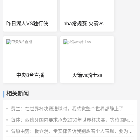
昨日湖人VS独行侠回放
nba常规赛-火箭vs快船
中央8台直播
火箭vs骑士ss
相关新闻
费兰：在世界杯决赛进球时，我感觉整个世界都静止了
每体：西班牙国内要求承办2030年世界杯决赛，等待国际足联会议
菅原由势：板仓滉、堂安律告诉我别想着个人表现，要为球队奔跑