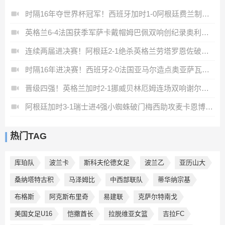
时隔16年夺世界杯冠军！西班牙加时1-0阿根廷费兰制胜恩佐染红
英格兰6-4法国获季军萨卡戴帽姆巴佩双响创纪录奥利塞2助+失良机
连续两届进决赛！阿根廷2-1绝杀英格兰劳塔罗恩佐破门梅西两助攻
时隔16年进决赛！西班牙2-0法国亚马尔造点奥亚萨瓦尔、波罗破门
晋级四强！英格兰加时2-1挪威贝林厄姆连场双响谢尔德鲁普破门
阿根廷加时3-1瑞士进4强小蜘蛛破门梅西助攻麦卡恩博洛假摔染红
热门TAG
库珀队
波兰卡
斯科夫伦德女足
波兰乙
亚历山大
桑纳塔特古积
马泽姆比
中西部联队
蒂华纳宗基
布格斯
阿克斯布里奇
易建联
克萨尔特南戈
美国女足U16
恺撒酋长
拉脱维亚女篮
吉拉FC