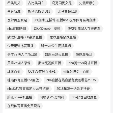
希奥利艾
古比奥君主
乌克国民女足
史佩尼摩尔
蒂萨新城
斯科德斯莫U19
北马其顿U18
瓦尔贝恩女足
jrs直播(无插件)直播nba 极尽体育高清直播
nba直播吧68
森林狼vs公牛视频
快艇对阵湖人在线观看
欧联杯直播360高清直播
龙珠直播足球直播
今天足球比赛直播
骑士vs公牛视频集锦
奇才vs76人全场回放
雄鹿vs热火直播
懂球直播网
黄蜂vs湖人录像
斯诺克视频直播
nba骑士vs奇才直播
球迷直播
CCTV5在线直播F1
黄峰对阵勇士直播
咪咕体育直播cba回放
nba直播在线直播免费观看芯fc3 tv
nba季后赛直播湖人vs开拓者
2018年骑士绝杀步行者
腾讯nba手机直播
阿根廷VS奥地利
nba比赛回放录像
在线体育直播免费观看