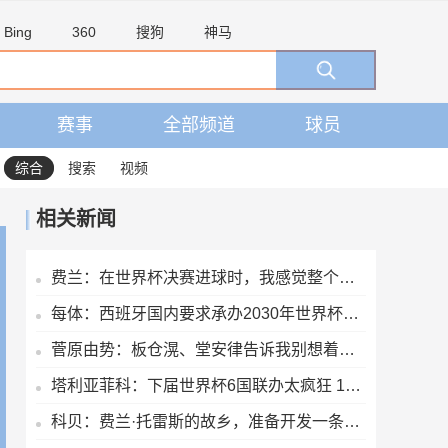
Bing
360
搜狗
神马
赛事
全部频道
球员
综合
搜索
视频
相关新闻
费兰：在世界杯决赛进球时，我感觉整个世界都静止了
每体：西班牙国内要求承办2030年世界杯决赛，等待国际足联会议
菅原由势：板仓滉、堂安律告诉我别想着个人表现，要为球队奔跑
塔利亚菲科：下届世界杯6国联办太疯狂 11/12月踢体能会更充沛
科贝：费兰·托雷斯的故乡，准备开发一条以他为主题的旅游线路