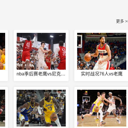
更多 >
nba季后赛老鹰vs尼克斯G2
实时战况76人vs老鹰