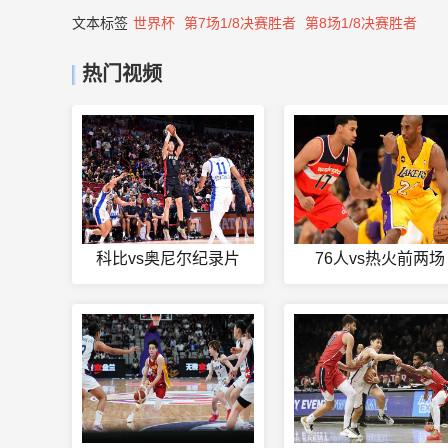
文本标签
世界杯
第7场1/8决赛胜者
第8场1/8决赛胜者
热门视频
科比vs奥尼尔纪录片
76人vs热火前两场