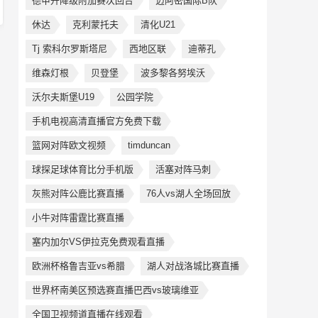
德甲升降级附加赛次回合
迈阿密国际B队
休达
克利蒙托夫
清化U21
Tj 索科尔罗斯塔尼
西地区联
迪蒂孔
维森灯根
贝登堡
波多黎各努埃沃
沃尔夫斯堡U19
公园学院
手机电视高清直播官方免费下载
篮网对阵欧文视频
timduncan
球探足球体育比分手机版
活塞对阵马刺
灰熊对阵公鹿比赛直播
76人vs湖人全场回放
小牛对阵雷霆比赛直播
塞内加尔VS伊拉克免费观看直播
欧洲杯格鲁吉亚vs希腊
湖人对战洛城比赛直播
世界杯南美区预选赛直播巴西vs玻璃维亚
全国卫视频道直播在线观看