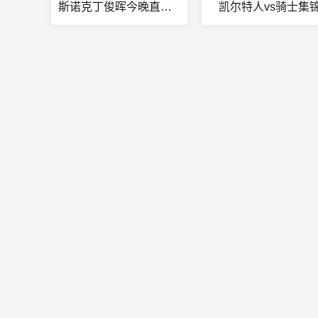
斯诺克丁俊晖今晚直播比赛
凯尔特人vs骑士集