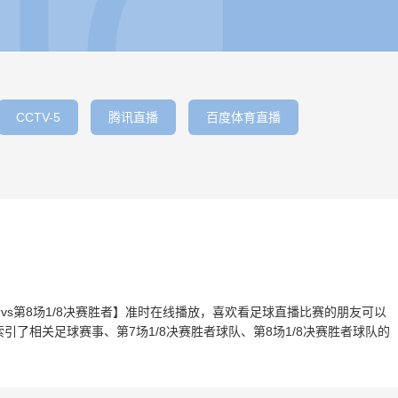
CCTV-5
腾讯直播
百度体育直播
赛胜者vs第8场1/8决赛胜者】准时在线播放，喜欢看足球直播比赛的朋友可以
引了相关足球赛事、第7场1/8决赛胜者球队、第8场1/8决赛胜者球队的
。