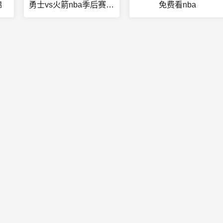
锦
勇士vs火箭nba季后赛g4
免费看nba