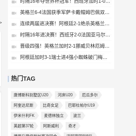
时隔16年夺世界杯冠军！西班牙加时1-0阿根廷费兰制胜恩佐染红
英格兰6-4法国获季军萨卡戴帽姆巴佩双响创纪录奥利塞2助+失良机
>
连续两届进决赛！阿根廷2-1绝杀英格兰劳塔罗恩佐破门梅西两助攻
时隔16年进决赛！西班牙2-0法国亚马尔造点奥亚萨瓦尔、波罗破门
晋级四强！英格兰加时2-1挪威贝林厄姆连场双响谢尔德鲁普破门
阿根廷加时3-1瑞士进4强小蜘蛛破门梅西助攻麦卡恩博洛假摔染红
热门TAG
唐博斯科别墅区U20
河床U20
厄瓜多尔
阿奎达尼斯
比奇女足
巴耶杜帕尔U19
伊米什利FK
麦德林独立
波兰
英超第37轮
阿斯威利
奇才