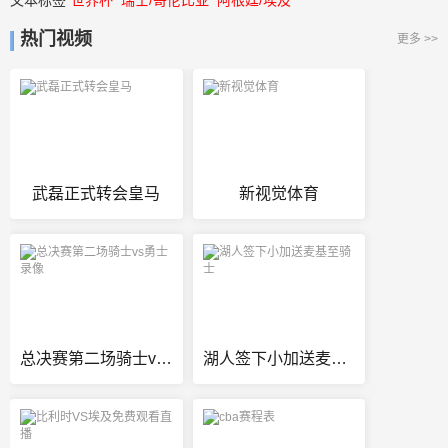
文本标签
世界杯
瑞士/哥伦比亚
阿根廷/埃及
热门视频
更多 >>
武磊正式转会皇马
新视觉体育
总决赛第二场骑士vs勇士录像
湖人签下小加送麦基至骑士