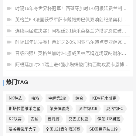
时隔16年夺世界杯冠军！西班牙加时1-0阿根廷费兰制胜恩佐染红
英格兰6-4法国获季军萨卡戴帽姆巴佩双响创纪录奥利塞2助+失良机
连续两届进决赛！阿根廷2-1绝杀英格兰劳塔罗恩佐破门梅西两助攻
时隔16年进决赛！西班牙2-0法国亚马尔造点奥亚萨瓦尔、波罗破门
晋级四强！英格兰加时2-1挪威贝林厄姆连场双响谢尔德鲁普破门
阿根廷加时3-1瑞士进4强小蜘蛛破门梅西助攻麦卡恩博洛假摔染红
热门TAG
NK种族
梅洛
中超第2轮
综合
KDV托木斯克
斯塔拉霍维采之星
肇庆恒骏成
汉维特U19
夏洛特FC
K2联赛
安纳
曾凡博
艾巴尤利亚
伊朗U18男篮
曼谷吞武里大学
全国U21青年篮球赛
SD国民竞技U19