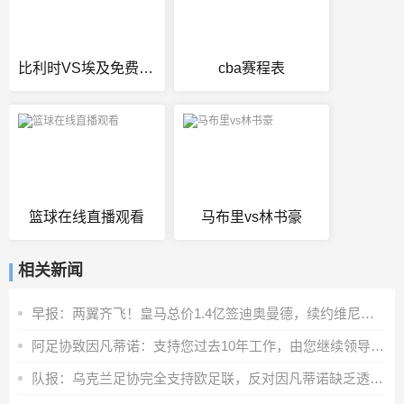
比利时VS埃及免费观看直播
cba赛程表
篮球在线直播观看
马布里vs林书豪
相关新闻
早报：两翼齐飞！皇马总价1.4亿签迪奥曼德，续约维尼修斯至2032
阿足协致因凡蒂诺：支持您过去10年工作，由您继续领导是正确道路
队报：乌克兰足协完全支持欧足联，反对因凡蒂诺缺乏透明度的计划