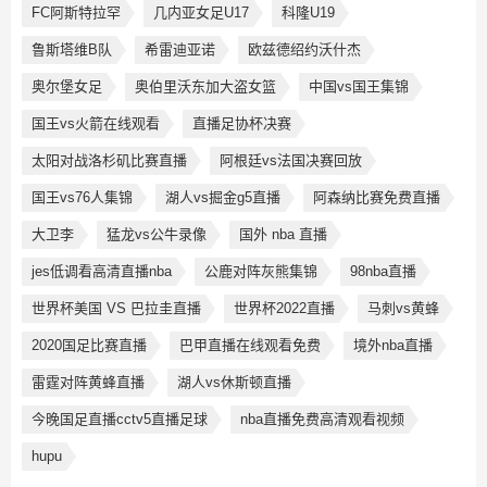
FC阿斯特拉罕
几内亚女足U17
科隆U19
鲁斯塔维B队
希雷迪亚诺
欧兹德绍约沃什杰
奥尔堡女足
奥伯里沃东加大盗女篮
中国vs国王集锦
国王vs火箭在线观看
直播足协杯决赛
太阳对战洛杉矶比赛直播
阿根廷vs法国决赛回放
国王vs76人集锦
湖人vs掘金g5直播
阿森纳比赛免费直播
大卫李
猛龙vs公牛录像
国外 nba 直播
jes低调看高清直播nba
公鹿对阵灰熊集锦
98nba直播
世界杯美国 VS 巴拉圭直播
世界杯2022直播
马刺vs黄蜂
2020国足比赛直播
巴甲直播在线观看免费
境外nba直播
雷霆对阵黄蜂直播
湖人vs休斯顿直播
今晚国足直播cctv5直播足球
nba直播免费高清观看视频
hupu