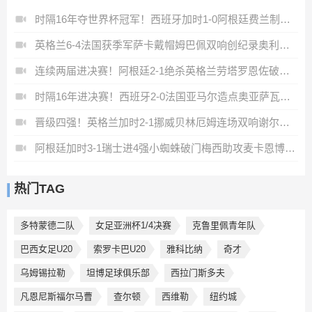
时隔16年夺世界杯冠军！西班牙加时1-0阿根廷费兰制胜恩佐染红
英格兰6-4法国获季军萨卡戴帽姆巴佩双响创纪录奥利塞2助+失良机
连续两届进决赛！阿根廷2-1绝杀英格兰劳塔罗恩佐破门梅西两助攻
时隔16年进决赛！西班牙2-0法国亚马尔造点奥亚萨瓦尔、波罗破门
晋级四强！英格兰加时2-1挪威贝林厄姆连场双响谢尔德鲁普破门
阿根廷加时3-1瑞士进4强小蜘蛛破门梅西助攻麦卡恩博洛假摔染红
热门TAG
多特蒙德二队
女足亚洲杯1/4决赛
克鲁里佩青年队
巴西女足U20
索罗卡巴U20
雅科比纳
奇才
乌姆锡拉勒
坦博足球俱乐部
西拉门斯多夫
凡恩尼斯福尔马曹
查尔顿
西维勒
纽约城