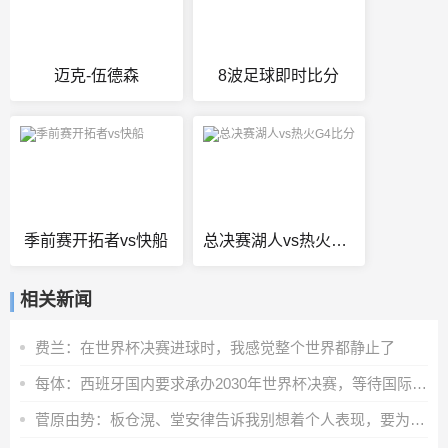
迈克-伍德森
8波足球即时比分
季前赛开拓者vs快船
总决赛湖人vs热火G4比分
相关新闻
费兰：在世界杯决赛进球时，我感觉整个世界都静止了
每体：西班牙国内要求承办2030年世界杯决赛，等待国际足联会议
菅原由势：板仓滉、堂安律告诉我别想着个人表现，要为球队奔跑