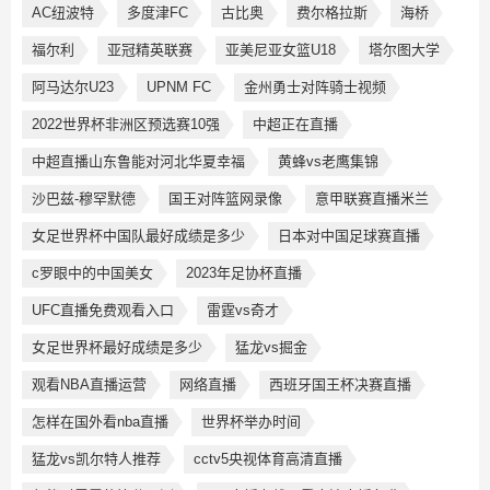
AC纽波特
多度津FC
古比奥
费尔格拉斯
海桥
福尔利
亚冠精英联赛
亚美尼亚女篮U18
塔尔图大学
阿马达尔U23
UPNM FC
金州勇士对阵骑士视频
2022世界杯非洲区预选赛10强
中超正在直播
中超直播山东鲁能对河北华夏幸福
黄蜂vs老鹰集锦
沙巴兹-穆罕默德
国王对阵篮网录像
意甲联赛直播米兰
女足世界杯中国队最好成绩是多少
日本对中国足球赛直播
c罗眼中的中国美女
2023年足协杯直播
UFC直播免费观看入口
雷霆vs奇才
女足世界杯最好成绩是多少
猛龙vs掘金
观看NBA直播运营
网络直播
西班牙国王杯决赛直播
怎样在国外看nba直播
世界杯举办时间
猛龙vs凯尔特人推荐
cctv5央视体育高清直播