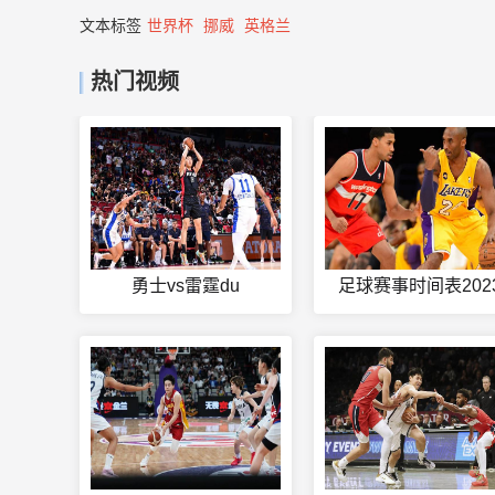
文本标签
世界杯
挪威
英格兰
热门视频
勇士vs雷霆du
足球赛事时间表202