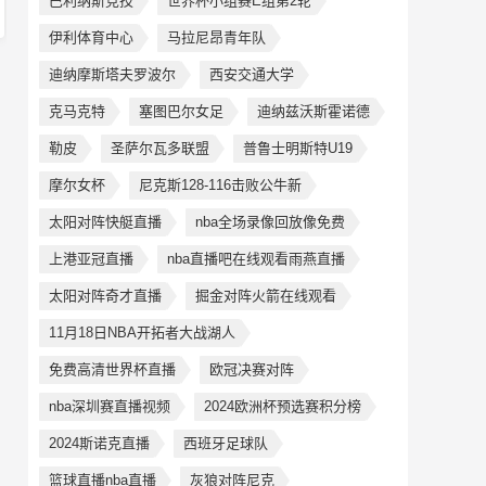
巴利纳斯竞技
世界杯小组赛E组第2轮
伊利体育中心
马拉尼昂青年队
迪纳摩斯塔夫罗波尔
西安交通大学
克马克特
塞图巴尔女足
迪纳兹沃斯霍诺德
勒皮
圣萨尔瓦多联盟
普鲁士明斯特U19
摩尔女杯
尼克斯128-116击败公牛新
太阳对阵快艇直播
nba全场录像回放像免费
上港亚冠直播
nba直播吧在线观看雨燕直播
太阳对阵奇才直播
掘金对阵火箭在线观看
11月18日NBA开拓者大战湖人
免费高清世界杯直播
欧冠决赛对阵
nba深圳赛直播视频
2024欧洲杯预选赛积分榜
2024斯诺克直播
西班牙足球队
篮球直播nba直播
灰狼对阵尼克