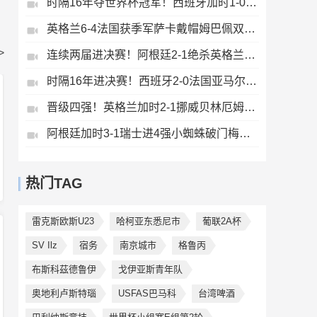
时隔16年夺世界杯冠军！西班牙加时1-0阿根廷费兰制胜恩佐染红
英格兰6-4法国获季军萨卡戴帽姆巴佩双响创纪录奥利塞2助+失良机
>
连续两届进决赛！阿根廷2-1绝杀英格兰劳塔罗恩佐破门梅西两助攻
时隔16年进决赛！西班牙2-0法国亚马尔造点奥亚萨瓦尔、波罗破门
晋级四强！英格兰加时2-1挪威贝林厄姆连场双响谢尔德鲁普破门
阿根廷加时3-1瑞士进4强小蜘蛛破门梅西助攻麦卡恩博洛假摔染红
热门TAG
雷克斯欧斯U23
哈柯亚东悉尼市
葡联2A杯
SV Ilz
宿务
南京城市
格鲁丙
布斯科茲德鲁伊
戈伊亚斯青年队
奥地利卢斯特瑙
USFAS巴马科
台湾啤酒