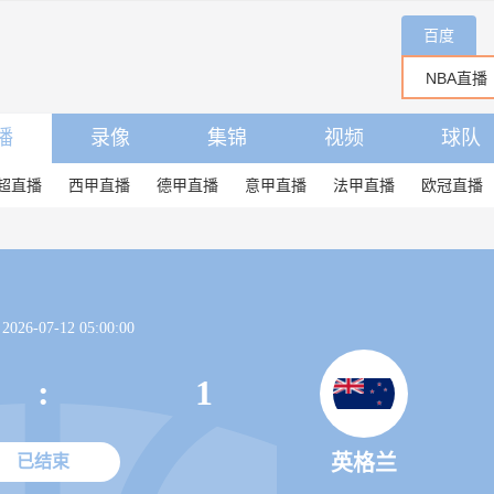
百度
播
录像
集锦
视频
球队
超直播
西甲直播
德甲直播
意甲直播
法甲直播
欧冠直播
26-07-12 05:00:00
:
1
英格兰
已结束