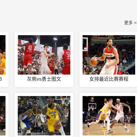
更多 >
3
灰熊vs勇士图文
女排最近比赛赛程