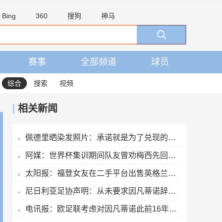
Bing
360
搜狗
神马
赛事
全部频道
球员
综合
搜索
视频
相关新闻
佩德里晒染发照片：承诺就是为了兑现的，世界杯冠军=金发佩德里
阿媒：世界杯集训期间队友曾劝梅西先回家陪伴父亲，但他选择留下
太阳报：福登女友在二手平台出售英格兰世界杯球衣，标价70英镑
尼日利亚足协声明：从未要求因凡蒂诺辞去国际足联主席职务
电讯报：欧足联考虑对因凡蒂诺此前16年任职期间行为展开调查