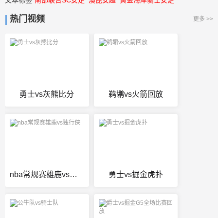
文本标签
南部联合SC女足
澳昆女超
黄金海岸骑士女足
热门视频
更多 >>
勇士vs灰熊比分
鹈鹕vs火箭回放
nba常规赛雄鹿vs独行侠
勇士vs掘金虎扑