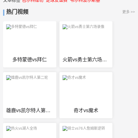
文本标签
包尔科维切
足球友谊赛
韦尔科波尔斯基
热门视频
更多 >>
多特蒙德vs拜仁
火箭vs勇士第六场录像
雄鹿vs凯尔特人第二轮
奇才vs魔术