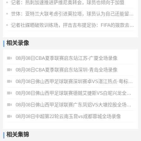
记者：热刺加速推进萨维尼奥转会，球员也倾向于加盟
世体：亚特兰大联考虑引进莫拉塔，球员认为自己还能留在顶级联赛
记者社媒晒破败训练场，抨击吉布提足协：FIFA的拨款去哪里了？
相关录像
08月08日CBA夏季联赛启东站江苏-广厦全场录像
08月08日CBA夏季联赛启东站深圳-青岛全场录像
08月08日佛山西甲足球联赛深圳赛卓VS湛江热点·粤标售电全场录像
08月08日佛山西甲足球联赛德兢艾捷斯VS白坭兴龙全场录像
08月08日佛山西甲足球联赛广东凤铝VS大塘控股全场录像
08月08日中超第22轮云南玉昆vs成都蓉城全场录像
相关集锦