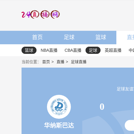
首页
足球
篮球
直
篮球
NBA直播
CBA直播
足球
英超直播
中
当前位置：
首页
直播
足球直播
足球友谊赛 2
0
华纳斯巴达