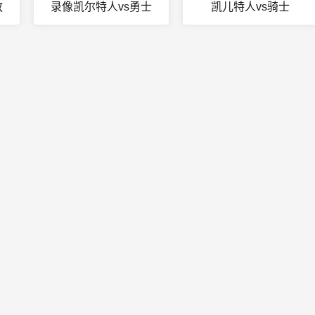
放
录像凯尔特人vs勇士
凯儿特人vs骑士