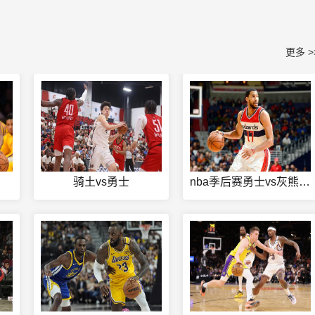
更多 >
骑土vs勇士
nba季后赛勇士vs灰熊g3