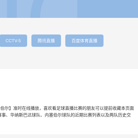
CCTV-5
腾讯直播
百度体育直播
s内塞伯尔】准时在线播放，喜欢看足球直播比赛的朋友可以提前收藏本页面
赛事、华纳斯巴达球队、内塞伯尔球队的近期比赛列表以及两队历史交