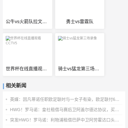
公牛vs火箭队拉文集锦
勇士vs雷霆队
世界杯在线直播观看CCTV5
骑士vs猛龙第三场录像
相关新闻
英媒：因凡蒂诺任职欧足联时与一女子有染，欧足联付6位数封口费
HWG！罗马诺：皇社租借马赛后卫阿盖尔德达协议，买断费1100万欧
突发HWG！罗马诺：利物浦租借巴萨中卫阿劳霍达口头协议