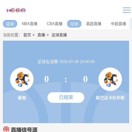
NBA直播
CBA直播
英超直播
中超直播
篮球
足球
当前位置：
首页
直播
足球直播
足球友谊赛 2026-07-08 20:00:00
0
:
0
已结束
泰弛
斯巴达卡杜华斯