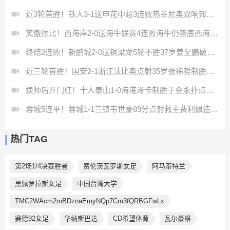
近3轮首胜！铁人3-1送申花中超3连败热菲尼奥双响邦本宜裕传射
笑傲德比！西海岸2-0送海牛联赛4连败海牛仍垫底西海岸升至第二
终结2连败！新鹏城2-0送铜梁龙5轮不胜37岁姜至鹏破门韦斯利建功
近三轮首胜！国安2-1浙江法比奥点射35岁张稀哲制胜王钰栋送助攻
换帅后开门红！十人泰山1-0海港泽卡制胜于金永扑点海港三球被吹
蓉城5连平！蓉城1-1三镇韦世豪89分点射救主费利佩造点李昂破门
热门TAG
第2场1/4决赛胜者
费伦茨瓦罗斯女足
阿马蒂特兰
黑佩罗拉斯女足
中国台湾大学
TMC2WAcm2mBDznaEmyNQp7Cm3fQRBGFwLx
赛德92女足
华纳斯巴达
CD希望体育
瓦尔豪格