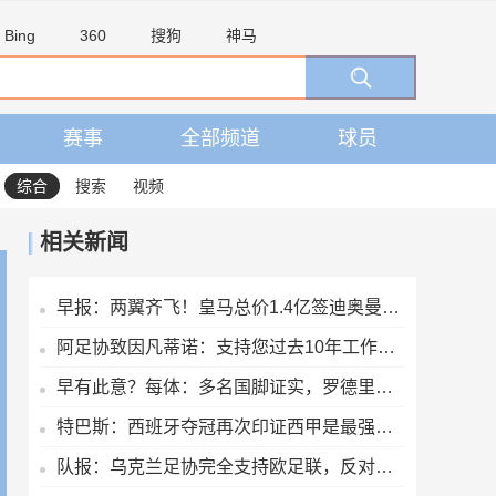
Bing
360
搜狗
神马
赛事
全部频道
球员
综合
搜索
视频
相关新闻
早报：两翼齐飞！皇马总价1.4亿签迪奥曼德，续约维尼修斯至2032
阿足协致因凡蒂诺：支持您过去10年工作，由您继续领导是正确道路
早有此意？每体：多名国脚证实，罗德里世界杯期间打听过巴萨情况
特巴斯：西班牙夺冠再次印证西甲是最强联赛；西甲需要强大的皇马
队报：乌克兰足协完全支持欧足联，反对因凡蒂诺缺乏透明度的计划