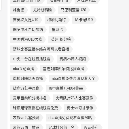
圣荷西RS青年队
塔古穆里斯
卢旺达老虎
格鲁德
尤特斯科腾
马里利亚诺U20
吉英坎女足U19
梅塔利斯特
IA卡瑞U19
图罗申科希切尔纳
里耶卡
中国香港U18男篮
英超 积分榜
篮球比赛直播在线在哪可以看直播
中央一台在线直播观看
鹈鹕vs湖人视频
nba互动直播
雷霆对阵凯尔特比赛直播
鹈鹕对阵热火直播
nba直播免费高清观看大全
雄鹿vs红牛录像
西甲直播几yb04典ee
意甲目前积分榜排名
火箭队对76人比赛录像
球讯足球直播在线观看免费
勇士vs奇才录像
灰熊vs活塞预测
nba直播免费观看直播咪咕
灰熊vs勇士推荐
足球排名前十名
迈克芬利