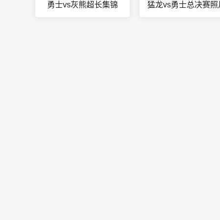
勇士vs灰熊超长集锦
猛龙vs勇士总决赛照