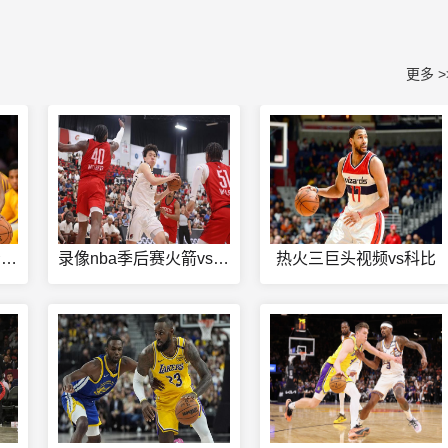
更多 >
nba快船直播在线观看免费
录像nba季后赛火箭vs快船
热火三巨头视频vs科比