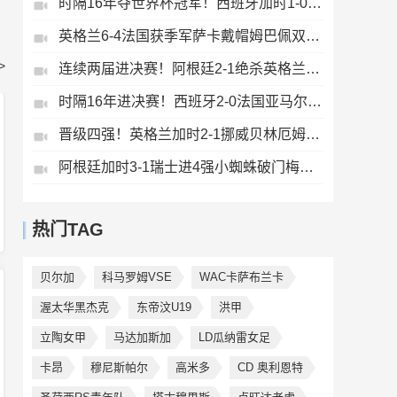
时隔16年夺世界杯冠军！西班牙加时1-0阿根廷费兰制胜恩佐染红
英格兰6-4法国获季军萨卡戴帽姆巴佩双响创纪录奥利塞2助+失良机
>
连续两届进决赛！阿根廷2-1绝杀英格兰劳塔罗恩佐破门梅西两助攻
时隔16年进决赛！西班牙2-0法国亚马尔造点奥亚萨瓦尔、波罗破门
晋级四强！英格兰加时2-1挪威贝林厄姆连场双响谢尔德鲁普破门
阿根廷加时3-1瑞士进4强小蜘蛛破门梅西助攻麦卡恩博洛假摔染红
热门TAG
贝尔加
科马罗姆VSE
WAC卡萨布兰卡
渥太华黑杰克
东帝汶U19
洪甲
立陶女甲
马达加斯加
LD瓜纳雷女足
卡昂
穆尼斯帕尔
高米多
CD 奥利恩特