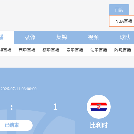
百度
播
录像
集锦
视频
球队
超直播
西甲直播
德甲直播
意甲直播
法甲直播
欧冠直播
26-07-11 03:00:00
:
1
比利时
已结束