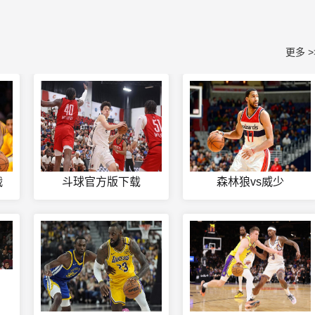
更多 >
战
斗球官方版下载
森林狼vs威少