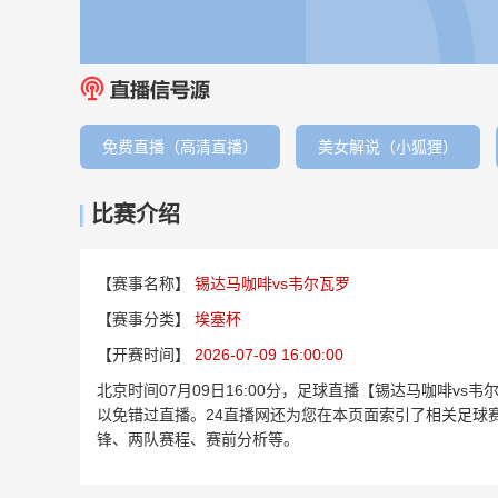
免费直播（高清直播）
美女解说（小狐狸）
比赛介绍
【赛事名称】
锡达马咖啡vs韦尔瓦罗
【赛事分类】
埃塞杯
【开赛时间】
2026-07-09 16:00:00
北京时间07月09日16:00分，足球直播【锡达马咖啡v
以免错过直播。24直播网还为您在本页面索引了相关足球
锋、两队赛程、赛前分析等。