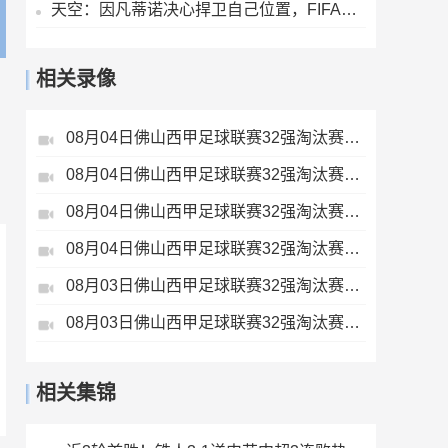
天空：因凡蒂诺决心捍卫自己位置，FIFA委员会公开致信表达支持
相关录像
08月04日佛山西甲足球联赛32强淘汰赛肇庆恒骏成VS三七互娱全场录像
08月04日佛山西甲足球联赛32强淘汰赛广东西南建设VS香港圣徒全场录像
08月04日佛山西甲足球联赛32强淘汰赛贪玩游戏VS美的薪火全场录像
08月04日佛山西甲足球联赛32强淘汰赛藝品高國際VS湛江狂狼·粵辉能源全场录像
08月03日佛山西甲足球联赛32强淘汰赛广东客家青年VS广州英华思力U17全场录像
08月03日佛山西甲足球联赛32强淘汰赛广东凤铝VS湛江八部科技全场录像
相关集锦