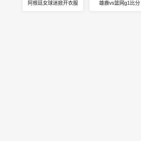
阿根廷女球迷掀开衣服
雄鹿vs篮网g1比分