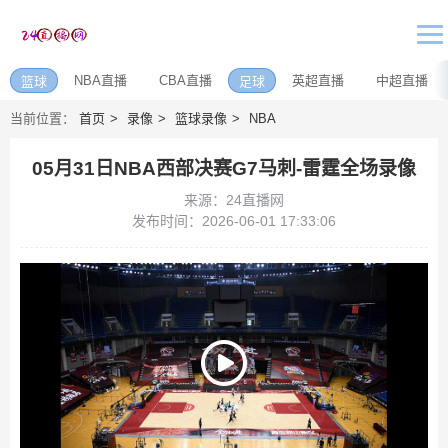
NBA直播
CBA直播
英超直播
中超直播
篮球
足球
当前位置：
首页
录像
篮球录像
NBA
05月31日NBA西部决赛G7马刺-雷霆全场录像
来源：24直播网
发布时间：2026-06-01 17:33:06