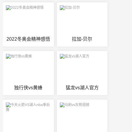
2022冬奥会精神感悟
拉加-贝尔
独行侠vs黄蜂
猛龙vs湖人官方