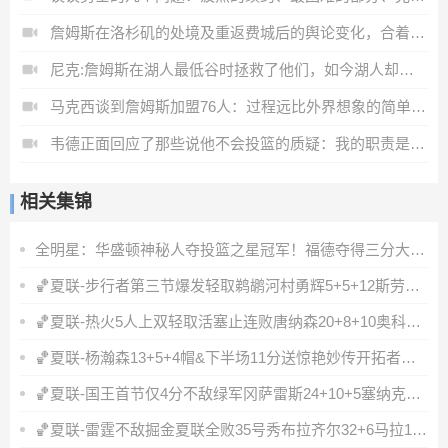
詹姆斯在洛杉矶的处境及重返费城后的舆论变化，合着都得挨骂😅
尼克:詹姆斯在湖人最低谷时拯救了他们，如今湖人却把他踢开
马克西谈到詹姆斯加盟76人：过程远比外界想象的简单😆😆
韦德正面回应了那些说他不会投篮的质疑：我的职责是持球冲击禁区
相关集锦
全明星：华盛顿神秘人夺投篮之星冠军！福德夺得三分大赛冠军！
🏀夏联-步行者第三节爆发轻取鹈鹕河村勇辉5+5+12斯劳森22分
🏀夏联-热火5人上双轻取活塞止连败唐纳森20+8+10奥科里27分
🏀夏联-杨瀚森13+5+4帽&下半场11分送惊艳妙传开拓者力克掘金
🏀夏联-国王首节仅4分不敌绿军冈萨雷斯24+10+5塞纳克10+12
🏀夏联-雷霆不敌掘金夏联全败35号秀布拉齐尔32+6马拉14+7+6