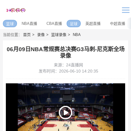
NBA直播
CBA直播
英超直播
中超直播
篮球
足球
当前位置：
首页
录像
篮球录像
NBA
06月09日NBA常规赛总决赛G3马刺-尼克斯全场
录像
来源：24直播网
发布时间：2026-06-10 14:20:35