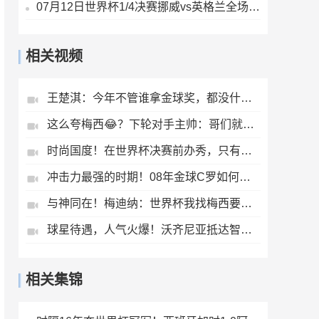
07月12日世界杯1/4决赛挪威vs英格兰全场录像
相关视频
王楚淇：今年不管谁拿金球奖，都没什么含金量
这么夸梅西😂？下轮对手主帅：哥们就不能度度假，坐坐游艇吗？
时尚国度！在世界杯决赛前办秀，只有法国人敢这么做！
冲击力最强的时期！08年金球C罗如何扛起球队？
与神同在！梅迪纳：世界杯我找梅西要了张照片，我得把它纹在身上
球星待遇，人气火爆！沃齐尼亚抵达智利，众多球迷接机欢呼声震耳
相关集锦