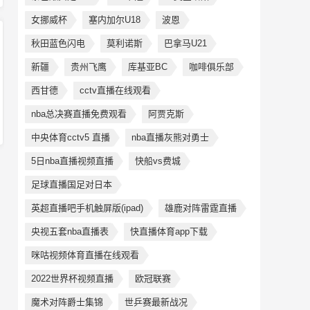
女挪威杯
塞内加尔U18
波恩
秋田蓝色闪电
莫利诺斯
巴拿马U21
新疆
贵州飞鹰
库基亚BC
咖啡俱乐部
西甘德
cctv直播在线观看
nba总决赛直播免费观看
阿贾克斯
中央体育cctv5 直播
nba直播灰熊对勇士
5日nba直播视频直播
快船vs费城
足球直播国足对日本
英超直播吧手机触屏版(ipad)
雄鹿对阵雷霆直播
央视五套nba直播表
快直播体育app下载
咪咕视频体育直播在线观看
2022世界杯视频直播
欧冠联赛
魔术对阵爵士集锦
世乒赛最新战况