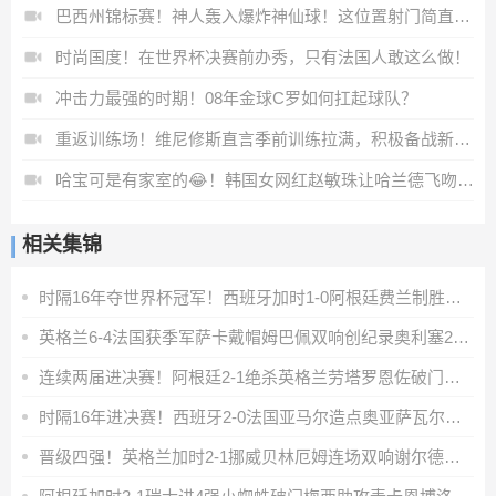
巴西州锦标赛！神人轰入爆炸神仙球！这位置射门简直不讲道理！
时尚国度！在世界杯决赛前办秀，只有法国人敢这么做！
冲击力最强的时期！08年金球C罗如何扛起球队？
重返训练场！维尼修斯直言季前训练拉满，积极备战新赛季
哈宝可是有家室的😂！韩国女网红赵敏珠让哈兰德飞吻被拒
相关集锦
时隔16年夺世界杯冠军！西班牙加时1-0阿根廷费兰制胜恩佐染红
英格兰6-4法国获季军萨卡戴帽姆巴佩双响创纪录奥利塞2助+失良机
连续两届进决赛！阿根廷2-1绝杀英格兰劳塔罗恩佐破门梅西两助攻
时隔16年进决赛！西班牙2-0法国亚马尔造点奥亚萨瓦尔、波罗破门
晋级四强！英格兰加时2-1挪威贝林厄姆连场双响谢尔德鲁普破门