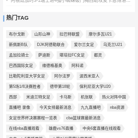
阿根廷加时3-1瑞士进4强小蜘蛛破门梅西助攻麦卡恩博洛假摔染红
热门TAG
布尔戈斯
山形山神
拉巴特联盟
摩尔多瓦U21
新佩斯B队
DJK阿德勒联合
爱尔兰女足
乌克兰U21
孟加拉骑士
萨迪斯
堪培拉FC女足
都灵
巴西国际女足
维德格基奥
阿科诺
比勒陀利亚大学女足
阿尔法罗
波西米亚人
第5场1/8决赛胜者
德甲第18轮
保利尼亚大学U20
西部
米迪兰特女足
卡马斯
机张联
热火对阵中国
直播吧 录像
今天女排最新消息
九九直播吧
nba资源
女足世界杯决赛赛程一览表
cba篮球赛最新消息
在线nba直播观看
雄鹿vs76直播
中央6套直播在线观看