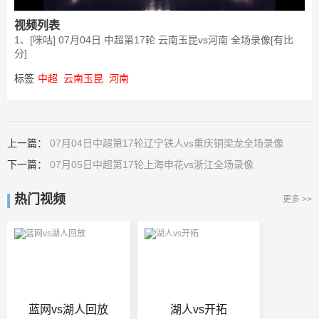
视频列表
1、[咪咕] 07月04日 中超第17轮 云南玉昆vs河南 全场录像[有比
分]
标签
中超
云南玉昆
河南
上一篇：
07月04日中超第17轮辽宁铁人vs重庆铜梁龙全场录像
下一篇：
07月05日中超第17轮上海申花vs浙江全场录像
热门视频
更多 >>
蓝网vs湖人回放
湖人vs开拓