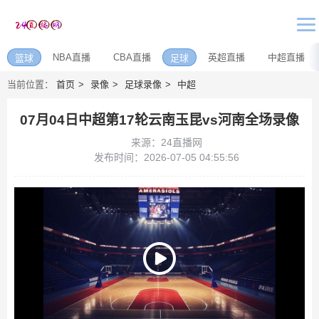
NBA直播
CBA直播
英超直播
中超直播
篮球
足球
当前位置：
首页
录像
足球录像
中超
07月04日中超第17轮云南玉昆vs河南全场录像
来源：24直播网
发布时间：2026-07-05 04:55:56