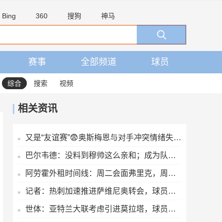
Bing
360
搜狗
神马
赛事
全部频道
球员
综合
搜索
视频
相关资讯
又是“友谊赛”😨奥斯梅恩与对手冲突情绪失控，冲上前一把推翻
巴尔韦德：没料到穆帅这么亲和；成为队长我会努力树立正向表率
阿劳霍外租时间线：周二会面弗里克，周四见利物浦，周五晚间敲定
记者：热刺加速推进萨维尼奥转会，球员也倾向于加盟
世体：亚特兰大联考虑引进莫拉塔，球员认为自己还能留在顶级联赛