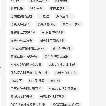
泰国U19
捷克女篮U17
澳科精英
利拉托格
钻石谷鹰
维拉里尔 CE
波德拉谢比亚拉
马拉维
卢查尼青年
蓝色沃特斯FC
罗森博格B队
老虎大学女足
福建晋江文旅U19
今晚世界杯预测
掘金vs骑士集锦
掘金对阵快艇录像
cba直播在线观看高清app
湖人对阵小牛
在线直播nba篮球赛
公牛对阵暴龙录像
雨燕英超直播免费观看
cctv5直播足球比赛
>
凯尔特人对阵爵士比赛直播
欧联杯直播免费
nba文字
骑土对阵骑士比赛直播
勇气对阵火箭比赛直播
雷霆vs太阳免费观看
费城vs太阳录像
老鹰对阵太阳直播
2022世界杯成绩表完整版
2023赛季nba总决赛