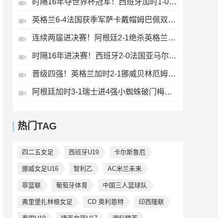
时隔16年夺世界杯冠军！西班牙加时1-0阿根廷费兰制胜恩佐染红
英格兰6-4法国获季军萨卡戴帽姆巴佩双响创纪录奥利塞2助+失良机
连续两届进决赛！阿根廷2-1绝杀英格兰劳塔罗恩佐破门梅西两助攻
时隔16年进决赛！西班牙2-0法国亚马尔造点奥亚萨瓦尔、波罗破门
晋级四强！英格兰加时2-1挪威贝林厄姆连场双响谢尔德鲁普破门
阿根廷加时3-1瑞士进4强小蜘蛛破门梅西助攻麦卡恩博洛假摔染红
热门TAG
四二五女足
西班牙U19
卡尔斯鲁厄
挪威女足U16
智利乙
AC米兰未来
菲篮联
葡萄牙体育
中国三人篮球队
弗里堡扎林根女足
CD 奥利恩特
印西隆联