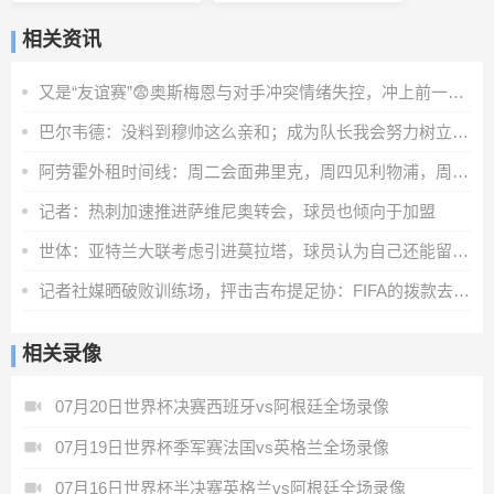
相关资讯
又是“友谊赛”😨奥斯梅恩与对手冲突情绪失控，冲上前一把推翻
巴尔韦德：没料到穆帅这么亲和；成为队长我会努力树立正向表率
阿劳霍外租时间线：周二会面弗里克，周四见利物浦，周五晚间敲定
记者：热刺加速推进萨维尼奥转会，球员也倾向于加盟
世体：亚特兰大联考虑引进莫拉塔，球员认为自己还能留在顶级联赛
记者社媒晒破败训练场，抨击吉布提足协：FIFA的拨款去哪里了？
相关录像
07月20日世界杯决赛西班牙vs阿根廷全场录像
07月19日世界杯季军赛法国vs英格兰全场录像
07月16日世界杯半决赛英格兰vs阿根廷全场录像