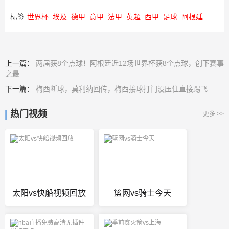
标签
世界杯
埃及
德甲
意甲
法甲
英超
西甲
足球
阿根廷
上一篇：
两届获8个点球！阿根廷近12场世界杯获8个点球，创下赛事
之最
下一篇：
梅西断球，莫利纳回传，梅西接球打门没压住直接踢飞
热门视频
更多 >>
太阳vs快船视频回放
篮网vs骑士今天