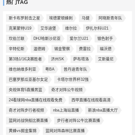
热门TAG
斯卡布罗射击之星
埃德蒙顿蜂刺
马健
阿晓斯青年队
克莱蒙特U19
艾华迪堡
维尔拉
伊扎尔科U21
坎伯兰联
DHJ哈斯沙尼亚
爱尔兰U21
银色射手
辛特伦斯
温德姆
锡金警察
费雷拉
福沃德
第3场1/16决赛胜者
济州SK
萨布塔洛
艾斯曼尼
维也纳维多利亚
粤BA
普丹迪青年队
巴塞罗那瓜亚基尔女足
卡塔尔世界杯32强
央视体育5直播男篮
奇才对阵公牛视频
24看球网nba直播在线观看免费
西甲直播在线观看高清
奇才对阵步行者视频
nba上海站直播
新浪nba直播大厅
篮网对战快船比赛直播
步行者对阵公牛比赛直播
黄蜂vs掘金集锦
篮网对阵森林比赛直播