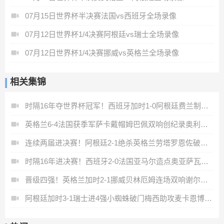
07月15日世界杯半决赛法国vs西班牙全场录像
07月12日世界杯1/4决赛阿根廷vs瑞士全场录像
07月12日世界杯1/4决赛挪威vs英格兰全场录像
相关集锦
时隔16年夺世界杯冠军！西班牙加时1-0阿根廷费兰制胜恩佐染红
英格兰6-4法国获季军萨卡戴帽姆巴佩双响创纪录奥利塞2助+失良机
连续两届进决赛！阿根廷2-1绝杀英格兰劳塔罗恩佐破门梅西两助攻
时隔16年进决赛！西班牙2-0法国亚马尔造点奥亚萨瓦尔、波罗破门
晋级四强！英格兰加时2-1挪威贝林厄姆连场双响谢尔德鲁普破门
阿根廷加时3-1瑞士进4强小蜘蛛破门梅西助攻麦卡恩博洛假摔染红