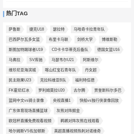
热门TAG
萨鲁斯
捷克U18
瑟拉特
马哈奇卡拉青年队
巴西萨尔瓦多女篮
布里卡马联
剑桥大学
博维斯勒
斯图加特踢球者U19
CD卡卡华蒂克后备队
德国女篮U16
马弗拉
SV库驰
马瑟韦尔U21
阿斯维尔
维珍尼亚海滨城
喀山红宝石青年队
丹女超
民主刚果U23
克拉科维亚B队
福利特伍德
FK霍尼红冰
罗利姆莫拉U20
古尔腾
贾奎斯科尔多巴
篮网中文vs骑士录像
央视直播1
快船vs独行侠录像回放
广东体育现场直播篮球
灰熊对阵掘金
欧冠杯直播免费观看视频
鹈鹕对阵灰熊在线观看
哈尔姆斯VS佐加顿斯
英超直播视频热刺对诺维奇