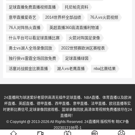
足球直播免费直播视频直播
托尼帕克资料
意甲直播爱奇艺
2014世界杯全部战绩
76人vs火箭视频
76人对阵热火直播
英超直播360高清直播利物浦
什么平台可以看足球直播比赛
火箭对阵国足录像
勇士vs湖人全场录像回放
2022世预赛欧洲区赛程表
独行侠vs雷霆全场回放免费
足球直播绿茵
活塞对战掘金比赛直播
湖人vs老鹰直播
nba比赛结果
24直播网为球迷爱好者提供高清无插件足球直播、NBA直播、体育直播以及欧洲
杯直播、英超直播、德甲直播、西甲直播、意甲直播、法甲直播、欧冠直播等实
时更新比赛信号,足球录像回放观看、篮球录像回放,高清体育视频免费播放尽在24
直播网！
© Copyright @ 2013-2026 All Rights Reserved. 24直播网 版权所有
皖ICP备
2023012198号-1