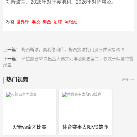
对阵波兰、2026年对阵奥地利、2026年对阵埃及。
标签
世界杯
埃及
梅西
足球
阿根廷
上一篇：
梅西断球，莫利纳回传，梅西接球打门没压住直接踢飞
下一篇：
萨拉赫已32次出战大赛并列埃及队史第二，仅次于队友特雷
泽盖
热门视频
更多 >>
火箭vs奇才比赛
体育赛事太阳VS雄鹿