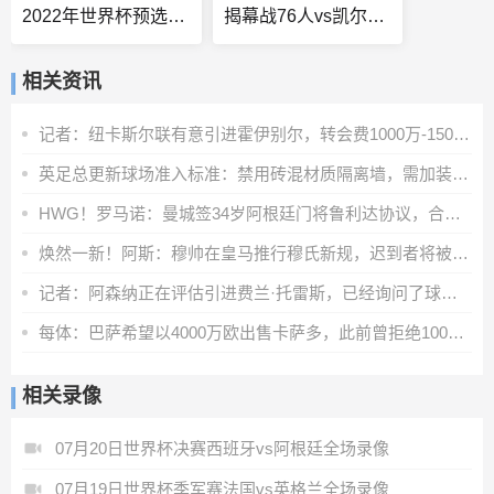
2022年世界杯预选赛大洋洲赛区比赛结果如何
揭幕战76人vs凯尔特人
相关资讯
记者：纽卡斯尔联有意引进霍伊别尔，转会费1000万-1500万英镑
英足总更新球场准入标准：禁用砖混材质隔离墙，需加装安全防护层
HWG！罗马诺：曼城签34岁阿根廷门将鲁利达协议，合同2+1
焕然一新！阿斯：穆帅在皇马推行穆氏新规，迟到者将被罚缺席合练
记者：阿森纳正在评估引进费兰·托雷斯，已经询问了球员情况
每体：巴萨希望以4000万欧出售卡萨多，此前曾拒绝1000多万欧报价
相关录像
07月20日世界杯决赛西班牙vs阿根廷全场录像
07月19日世界杯季军赛法国vs英格兰全场录像