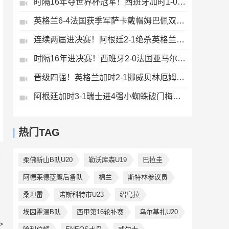
时隔16年夺世界杯冠军！西班牙加时1-0阿根廷费兰制胜恩佐染红
英格兰6-4法国获季军萨卡戴帽姆巴佩双响创纪录奥利塞2助+失良机
连续两届进决赛！阿根廷2-1绝杀英格兰劳塔罗恩佐破门梅西两助攻
时隔16年进决赛！西班牙2-0法国亚马尔造点奥亚萨瓦尔、波罗破门
晋级四强！英格兰加时2-1挪威贝林厄姆连场双响谢尔德鲁普破门
阿根廷加时3-1瑞士进4强小蜘蛛破门梅西助攻麦卡恩博洛假摔染红
热门TAG
柔佛新山B队U20
勒沃库森U19
巴拉圭
阿德莱德蓝鹰后备队
棉兰
斯特林参议员
桑坦雷
诺斯科特市U23
绍乌拉
埃因霍温B队
西甲第16轮补赛
乌尔基扎U20
>