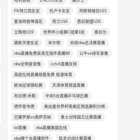
哈利伯顿
ENEOS水岛
威尔士
FK特兰西女足
托卢卡女足
阿斯顿维拉U21
夏洛特敦啤酒花
荷兰U16
悉尼联盟U20
立陶宛U19
世界杯小组赛C组第1轮
泰拉尔
路斯天使女足
米尔顿
央视nba总决赛直播
nba直播免费高清无插件直播88
公牛vs绿军录像
nba全明星录像
cctv5直播女排
英超在线直播观看免费 极速体育
欧洲足球锦标赛
天津体育频道直播
布拉德-米勒
中央5台直播乒乓球比赛
德怀恩韦德
美加墨世界杯南美区预选赛积分榜
巴塞罗那vs奥萨苏纳
勇士对阵国王比赛直播
lol直播
nba直播美国在线
nba哪个台直播软件
猛龙对战比赛直播