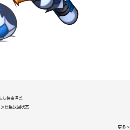
队友特雷泽盖
明罗德里找回状态
更多 >