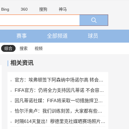
Bing
360
搜狗
神马
赛事
全部频道
球员
综合
搜索
视频
相关资讯
官方：埃弗顿签下阿森纳中场诺尔高 转会费700万镑签约2年
FIFA官方：仍将全力支持因凡蒂诺 不会容忍外界对FIFA诚信的攻击
因凡蒂诺社媒：FIFA将采取一切措施捍卫声誉，继续支持足球的发展
恰尔汗奥卢：我们训练刻苦，大家都有些疲惫但储备体能至关重要
时隔614天复出！穆德里克社媒晒赛场照片：好久不见