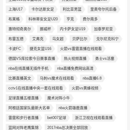
上海U17
卡尔达斯女足
利比亚男篮
里奥夸尔托后备
布莱格
科林蒂安女足U20
亨克
费尔南多
惠特彻奇奥尔
挪威杯
内卡萨女足U19
加泰罗尼亚
布雷瓦德
艾弗克
乌女超
贝萨比尔
戈尔尼克科宁
卡波FC
捷克女篮U16
火箭vs雷霆直播在线观看
德国VS库拉索今日赛事直播
热火视频直播
勇士vs活塞
nba在线直播无插件手机
nba直播免费网站高清
比赛直播英文
马刺vs魔术在线观看
nba直播6.8
cctv1在线直播中央一套在线观看
火箭vs黄蜂视频
足球直播五楼直播
魔术对阵小牛
阿根廷国家队最新大名单
nba火箭雄鹿直播
雷霆和步行者直播
bet007足球
浙江卫视在线观看直播
篮网对阵老鹰集锦
2017nba总决赛全部回放