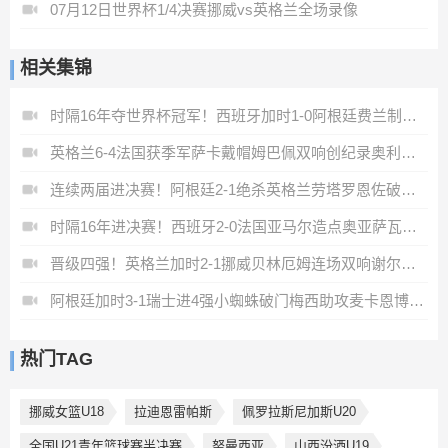
07月12日世界杯1/4决赛挪威vs英格兰全场录像
相关集锦
时隔16年夺世界杯冠军！西班牙加时1-0阿根廷费兰制胜恩佐染红
英格兰6-4法国获季军萨卡戴帽姆巴佩双响创纪录奥利塞2助+失良机
连续两届进决赛！阿根廷2-1绝杀英格兰劳塔罗恩佐破门梅西两助攻
时隔16年进决赛！西班牙2-0法国亚马尔造点奥亚萨瓦尔、波罗破门
晋级四强！英格兰加时2-1挪威贝林厄姆连场双响谢尔德鲁普破门
阿根廷加时3-1瑞士进4强小蜘蛛破门梅西助攻麦卡恩博洛假摔染红
热门TAG
挪威女篮U18
拉迪恩雷帕斯
佩罗拉斯尼加斯U20
全国U21青年篮球赛半决赛
努曼西亚
山西汾酒U19