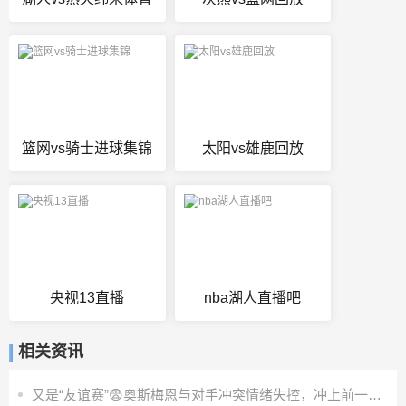
篮网vs骑士进球集锦
太阳vs雄鹿回放
央视13直播
nba湖人直播吧
相关资讯
又是“友谊赛”😨奥斯梅恩与对手冲突情绪失控，冲上前一把推翻