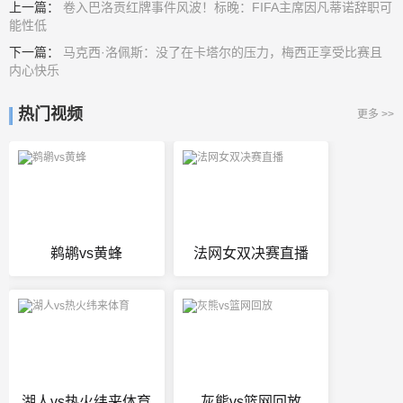
上一篇：
卷入巴洛贡红牌事件风波！标晚：FIFA主席因凡蒂诺辞职可
能性低
下一篇：
马克西·洛佩斯：没了在卡塔尔的压力，梅西正享受比赛且
内心快乐
热门视频
更多 >>
鹈鹕vs黄蜂
法网女双决赛直播
湖人vs热火纬来体育
灰熊vs篮网回放