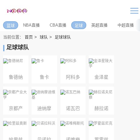
NBA直播
CBA直播
英超直播
中超直播
篮球
足球
当前位置：
首页
球队
足球球队
足球球队
鲁德纳
鲁卡
阿科多
金泽星
尼
陵大学
京都产
迪纳摩
诺瓦巴
赫拉诺
业大学
迪维基
纳
夫尼察
哈里兹
贝诺拉
诺唯梅
罗霍兹