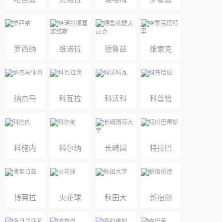
奥斯
科沃
斯托
尼克
罗西纳
维诺拉
德鲁兹
维索克
德塞波
捷夫尼
塔特里
维斯
克
纳杰马
科瓦拉
科沃科
科普恰
体育
茨
瓦
尼
科施内
科尔纳
长崎国
特拉巴
际大学
蒂斯
博莱拉
火花球
秋田大
新宿创
兹
学
造