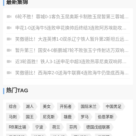
最新集锦
6轮不胜！蓉城0-1客负玉昆奥斯卡制胜玉昆暂第三蓉城全场1射正
申花1-0送海牛5连败申花换帅后终结3连败阿苏埃助攻徐皓阳制胜
笑傲德比！大连英博1-0双杀辽宁铁人暂升第2斯坦丘远射制胜
暂升第三！国安4-0新鹏城7轮不败张玉宁传射达万双响法比奥破门
近3轮首胜！铁人3-1送申花中超3连败热菲尼奥双响邦本宜裕传射
笑傲德比！西海岸2-0送海牛联赛4连败海牛仍垫底西海岸升至第二
热门TAG
综合
湖人
美女
开拓者
国际米兰
中国男足
马刺
国王
尼克斯
雄鹿
罗马
伯恩茅斯
RB莱比锡
宁波
荷兰
芬丙
德国戊组联赛