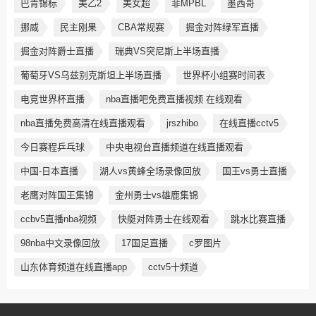
巴青锦标
美乙2
美女超
菲MPBL
墨西哥
挪威
民主刚果
CBA常规赛
掘金对阵绿军直播
掘金对阵爵士直播
瑞典VS突尼斯上半场直播
葡萄牙VS乌兹别克斯坦上半场直播
世界杯小组赛时间表
‌电竞世界杯直播
nba直播吧免费直播视频 在线观看
nba直播免费高清在线直播观看
jrszhibo
在线直播cctv5
今日赛程乒乓球
中央电视台直播频道在线直播观看
中国-日本直播
湖人vs黄蜂全场录像回放
国王vs勇士直播
老鹰对阵国王集锦
金州勇士vs雄鹿集锦
ccbv5直播nba视频
快艇对阵勇士在线观看
跳水比赛直播
98nba中文录像回放
17国足直播
c罗图片
山东体育频道在线直播app
cctv5十频道