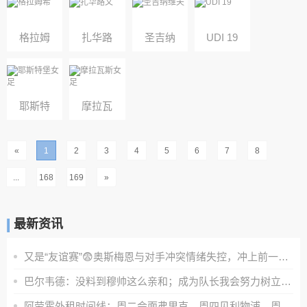
格拉姆
扎华路
圣吉纳
UDI 19
希
文
维夫
耶斯特
摩拉瓦
堡女足
斯女足
«
1
2
3
4
5
6
7
8
...
168
169
»
最新资讯
又是“友谊赛”😨奥斯梅恩与对手冲突情绪失控，冲上前一把推翻
巴尔韦德：没料到穆帅这么亲和；成为队长我会努力树立正向表率
阿劳霍外租时间线：周二会面弗里克，周四见利物浦，周五晚间敲定