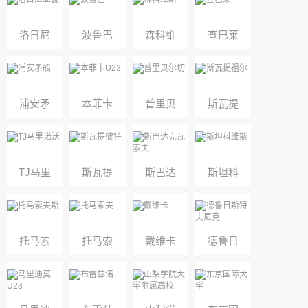
洛日尼
波鲁巴
森科维
查巴莱
亚瓦
斯
浦安矛
本菲卡
普里贝
斯瓦提
船
U23
尔切
祖尔
TJ马里
斯瓦提
斯巴达
斯坦科
诺沃
彼特
克瓦索
维斯
夫
托马索
托马索
戴维卡
德鲁日
夫斯
夫
斯特夫
尼克