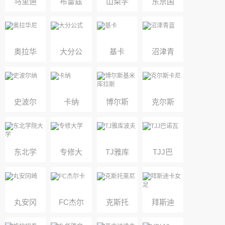
马里迪
布雷兹
山梨学
东京国
莫U23
诺
院大学
际大学
附属高
奥拉华
大分公
基卡
沼津青
校
尼
式
蓝
史波尔
卡纳
博尔斯
克尔斯
纳
基米库
卡尼
拉斯
东北学
专修大
TJ雅库
TJJ巴
院大学
学
波夫
诺瓦
丸安冈
FC杰尔
克斯托
拜斯迪
崎
卡
萊尼
卡女足