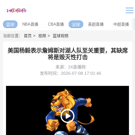
NBA直播
CBA直播
英超直播
中超直播
篮球
足球
当前位置：
首页
视频
篮球视频
美国杨毅表示詹姆斯对湖人队至关重要，其缺席
将是毁灭性打击
来源：24直播网
发布时间：2026-07-08 17:01:46