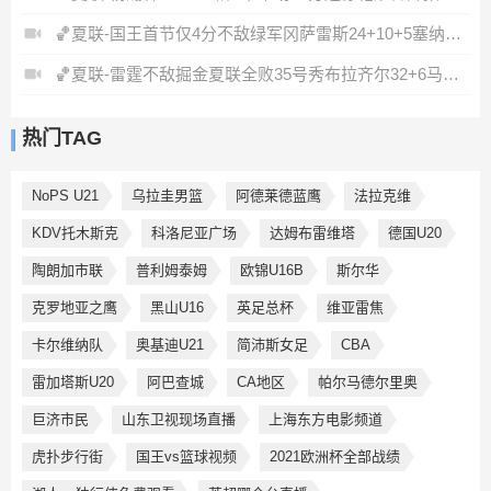
🏀夏联-国王首节仅4分不敌绿军冈萨雷斯24+10+5塞纳克10+12
🏀夏联-雷霆不敌掘金夏联全败35号秀布拉齐尔32+6马拉14+7+6
热门TAG
NoPS U21
乌拉圭男篮
阿德莱德蓝鹰
法拉克维
KDV托木斯克
科洛尼亚广场
达姆布雷维塔
德国U20
陶朗加市联
普利姆泰姆
欧锦U16B
斯尔华
克罗地亚之鹰
黑山U16
英足总杯
维亚雷焦
卡尔维纳队
奥基迪U21
简沛斯女足
CBA
雷加塔斯U20
阿巴查城
CA地区
帕尔马德尔里奥
巨济市民
山东卫视现场直播
上海东方电影频道
虎扑步行街
国王vs篮球视频
2021欧洲杯全部战绩