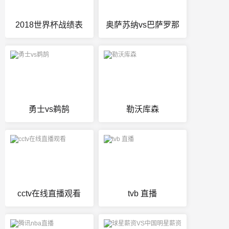
2018世界杯战绩表
奥萨苏纳vs巴萨罗那
勇士vs鹈鹄
勒沃库森
cctv在线直播观看
tvb 直播