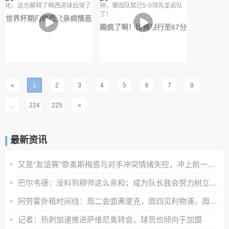
世界杯期间梅西父亲病情恶
踢疯了啊！比赛进行至67分
化，这也解释了梅西进球后
钟，莆田队就已5-0领先龙
哭了
岩队了！
«
1
2
3
4
5
6
7
8
...
224
225
»
最新资讯
又是“友谊赛”😨奥斯梅恩与对手冲突情绪失控，冲上前一把推翻
巴尔韦德：没料到穆帅这么亲和；成为队长我会努力树立正向表率
阿劳霍外租时间线：周二会面弗里克，周四见利物浦，周五晚间敲定
记者：热刺加速推进萨维尼奥转会，球员也倾向于加盟