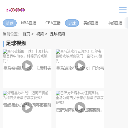
NBA直播
CBA直播
英超直播
中超直播
篮球
足球
当前位置：
首页
视频
足球视频
足球视频
皇马被扳回一球！卡尼科夫
皇马进攻行云流水！巴尔韦
斯基传中助攻，科德罗抢点
德助攻埃斯皮破门！皇马2-
破门！
0领先！
臂缠黑纱出战！迈阿密赛前
巴萨对阵森林友谊赛赛前，
为梅西父亲举行默哀仪式！
全场为梅西父亲豪尔赫举行