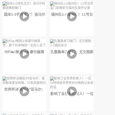
国米1-0领先尤文！迪马尔
福州队1-0泉州队！11号左
科跟进推射破门
世玺门前推射为福州队首开
记录
RIP🙏!梅西父亲豪尔赫离
孔塞桑单刀破门！尤文图斯
世，那个托举梅西一生的人
1-2国际米兰
走了
世界杯决赛前夕❗️亚马尔：
影响了全世界的男人！一位
我的脑海里没有输，只有凯
沙特球迷世界杯时对梅西父
旋而归
亲说的话