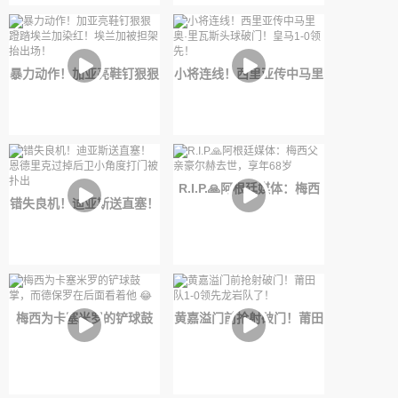
默哀仪式！
暴力动作！加亚亮鞋钉狠狠
小将连线！西里亚传中马里
蹬踏埃兰加染红！埃兰加被
奥·里瓦斯头球破门！皇马
担架抬出场！
1-0领先！
R.I.P.🙏阿根廷媒体：梅西
错失良机！迪亚斯送直塞！
父亲豪尔赫去世，享年68岁
恩德里克过掉后卫小角度打
门被扑出
梅西为卡塞米罗的铲球鼓
黄嘉溢门前抢射破门！莆田
掌，而德保罗在后面看着他
队1-0领先龙岩队了！
😂