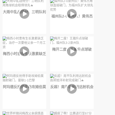
大雨中乱战得分！三明队利
福州队2-0泉州队！黄伟杰
用角球机会取得领先🔥
角球直接破门，为福州队扩
大领先优势
梅开二度！王瀚升点球破
梅西小时患有生长激素缺乏
门，福州队3-2泉州队
症，治疗一次要他父亲一个
月工资
阿玛德反抢得手助攻姆伯莫
反超！南平队利用远射机会
抽射破门，曼联1-1巴黎
由郑旭洋补射完成破门🔥