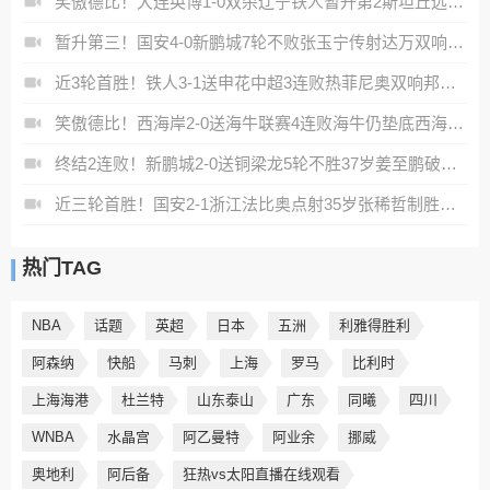
笑傲德比！大连英博1-0双杀辽宁铁人暂升第2斯坦丘远射制胜
暂升第三！国安4-0新鹏城7轮不败张玉宁传射达万双响法比奥破门
近3轮首胜！铁人3-1送申花中超3连败热菲尼奥双响邦本宜裕传射
笑傲德比！西海岸2-0送海牛联赛4连败海牛仍垫底西海岸升至第二
终结2连败！新鹏城2-0送铜梁龙5轮不胜37岁姜至鹏破门韦斯利建功
近三轮首胜！国安2-1浙江法比奥点射35岁张稀哲制胜王钰栋送助攻
热门TAG
NBA
话题
英超
日本
五洲
利雅得胜利
阿森纳
快船
马刺
上海
罗马
比利时
上海海港
杜兰特
山东泰山
广东
同曦
四川
WNBA
水晶宫
阿乙曼特
阿业余
挪威
奥地利
阿后备
狂热vs太阳直播在线观看