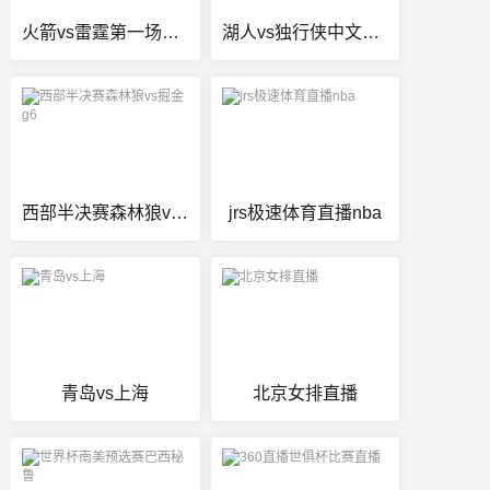
火箭vs雷霆第一场录像回放
湖人vs独行侠中文回放
西部半决赛森林狼vs掘金g6
jrs极速体育直播nba
青岛vs上海
北京女排直播