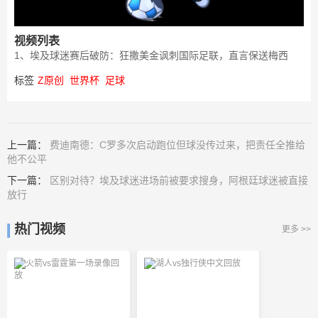
视频列表
1、埃及球迷赛后破防：狂撒美金讽刺国际足联，直言保送梅西
标签
Z原创
世界杯
足球
上一篇：
费迪南德：C罗多次启动跑位但球没传过来，把责任全推给
他不公平
下一篇：
区别对待？埃及球迷进场前被要求搜身，阿根廷球迷被直接
放行
热门视频
更多 >>