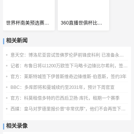
世界杯南美预选赛巴西秘鲁
360直播世俱杯比赛直播
相关新闻
意天空：博洛尼亚尝试签佛罗伦萨前锋皮科利 已准备永久转会报价
记者：布鲁日将以1200万欧签下马略卡边锋比尔希利，签约至2030年
官方：莱斯特城签下伊普斯维奇边锋维斯·伯恩斯，签约3年
BBC：多库即将和曼城续约至2031年，预计下周官宣
官方：科莫租借多特的巴西后卫扬·库托，租期一个赛季
西媒：皇马对罗德里报价曾“非常优厚”，他们不会再签下其他中场
相关录像