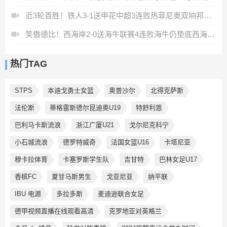
近3轮首胜！铁人3-1送申花中超3连败热菲尼奥双响邦本宜裕传射
笑傲德比！西海岸2-0送海牛联赛4连败海牛仍垫底西海岸升至第二
热门TAG
STPS
本迪戈勇士女篮
奥普沙尔
北得克萨斯
法伦斯
蒂格雷斯德尔昆迪奥U19
特舒利恩
巴利马卡斯流浪
浙江广厦U21
戈尔尼克科宁
小石城流浪
德罗特威奇
法国女篮U16
卡塔尼亚
穆卡拉体育
卡塞罗斯学生队
吉甘特
巴林女足U17
香槟FC
夏甘马斯男生
戈亚尼亚
纳平联
IBU 电源
多拉多斯
麦迪逊联合女足
德甲视频直播在线观看高清
克罗地亚对英格兰