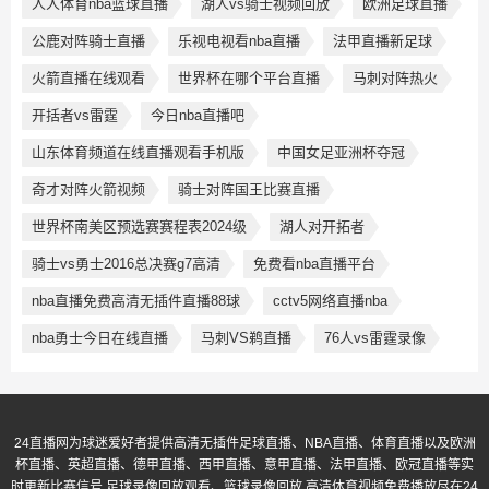
人人体育nba篮球直播
湖人vs骑士视频回放
欧洲足球直播
公鹿对阵骑士直播
乐视电视看nba直播
法甲直播新足球
火箭直播在线观看
世界杯在哪个平台直播
马刺对阵热火
开括者vs雷霆
今日nba直播吧
山东体育频道在线直播观看手机版
中国女足亚洲杯夺冠
奇才对阵火箭视频
骑士对阵国王比赛直播
世界杯南美区预选赛赛程表2024级
湖人对开拓者
骑士vs勇士2016总决赛g7高清
免费看nba直播平台
nba直播免费高清无插件直播88球
cctv5网络直播nba
nba勇士今日在线直播
马刺VS鹈直播
76人vs雷霆录像
24直播网为球迷爱好者提供高清无插件足球直播、NBA直播、体育直播以及欧洲
杯直播、英超直播、德甲直播、西甲直播、意甲直播、法甲直播、欧冠直播等实
时更新比赛信号,足球录像回放观看、篮球录像回放,高清体育视频免费播放尽在24