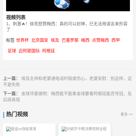
视频列表
1、刺激🔥！徐亮怒赞梅西：真的可以封神，已无法用语言来形容
了
标签
世界杯
北京国安
埃及
巴塞罗那
梅西
点赞梅西
西甲
足球
迈阿密国际
阿根廷
上一篇：
埃及主帅和老婆通电话时极度伤心，老婆安慰：别这样，这
不是失败
下一篇：
金球评委骆明：梅西能不能拿金球要看阿根廷能否夺冠，及
后续表现
热门视频
更多 >>