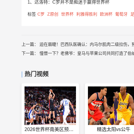
1、达洛特：C罗并不是痴迷于赢得世界杯
标签
C罗
Z原创
世界杯
利雅得胜利
欧洲杯
葡萄牙
上一篇：
迫在眉睫！巴西队医确认：内马尔肌肉二级拉伤，预
下一篇：
憧憬一下？老佛爷：皇马与苹果公司共同打造了伯
热门视频
2026世界杯南美区预选赛阿根廷和玻利维亚比赛
精选太阳vs公牛