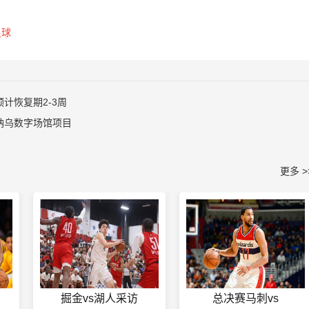
足球
计恢复期2-3周
纳乌数字场馆项目
更多 >
掘金vs湖人采访
总决赛马刺vs