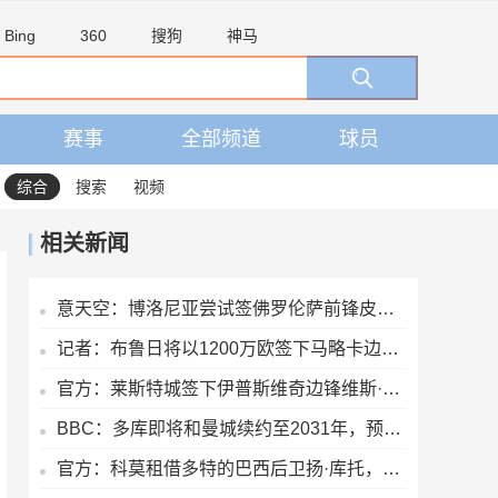
Bing
360
搜狗
神马
赛事
全部频道
球员
综合
搜索
视频
相关新闻
意天空：博洛尼亚尝试签佛罗伦萨前锋皮科利 已准备永久转会报价
记者：布鲁日将以1200万欧签下马略卡边锋比尔希利，签约至2030年
官方：莱斯特城签下伊普斯维奇边锋维斯·伯恩斯，签约3年
BBC：多库即将和曼城续约至2031年，预计下周官宣
官方：科莫租借多特的巴西后卫扬·库托，租期一个赛季