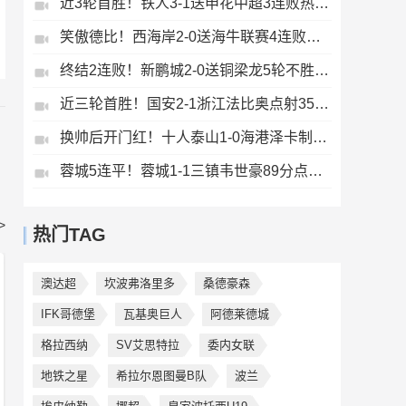
近3轮首胜！铁人3-1送申花中超3连败热菲尼奥双响邦本宜裕传射
笑傲德比！西海岸2-0送海牛联赛4连败海牛仍垫底西海岸升至第二
终结2连败！新鹏城2-0送铜梁龙5轮不胜37岁姜至鹏破门韦斯利建功
近三轮首胜！国安2-1浙江法比奥点射35岁张稀哲制胜王钰栋送助攻
换帅后开门红！十人泰山1-0海港泽卡制胜于金永扑点海港三球被吹
蓉城5连平！蓉城1-1三镇韦世豪89分点射救主费利佩造点李昂破门
>
热门TAG
澳达超
坎波弗洛里多
桑德豪森
IFK哥德堡
瓦基奥巨人
阿德莱德城
格拉西纳
SV艾思特拉
委内女联
地铁之星
希拉尔恩图曼B队
波兰