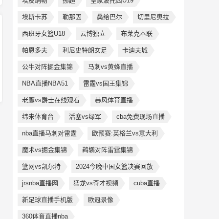
埃皮纳勒
挪超
皇家波托西U19
埃斯卡苏
勒那因
桑给巴尔
切里尼奥拉
西班牙女篮U18
云博独立
布莱克本联
帕恩多夫
利尼史特朗女足
卡迪夫城
公牛对阵掘金集锦
马刺vs黄蜂直播
NBA直播NBA51
雷霆vs国王集锦
老鹰vs爵士在线观看
暴风体育直播
纬来体育台
活塞vs绿军
cba免费现场直播
nba直播马刺对雷霆
欧预赛:英格兰vs意大利
魔术vs掘金集锦
鹈鹕对阵雷霆集锦
篮网vs凯尔特
2024今晚中国女篮决赛回放
jrsnba直播网
猛龙vs奇才视频
cuba直播
新足球直播手机版
欧冠录像
360体育直播nba