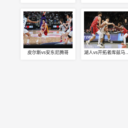
皮尔斯vs安东尼腾哥
湖人vs开拓者库