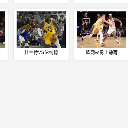
兹马多少分
杜兰特VS伦纳德
篮网vs勇士静雨