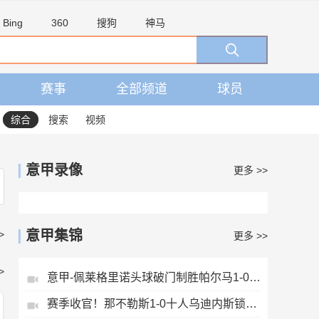
Bing
360
搜狗
神马
赛事
全部频道
球员
综合
搜索
视频
意甲录像
更多 >>
意甲集锦
>
更多 >>
>
意甲-佩莱格里诺头球破门制胜帕尔马1-0萨索洛
赛季收官！那不勒斯1-0十人乌迪内斯锁定第二丁丁助攻霍伊伦制胜