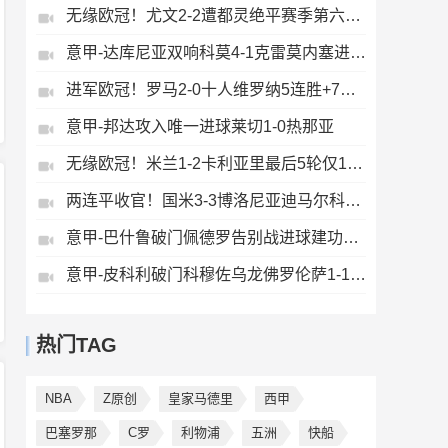
无缘欧冠！尤文2-2遭都灵绝平赛季第六收官将战欧联DV9双响
意甲-达库尼亚双响科莫4-1克雷莫内塞进欧冠
进军欧冠！罗马2-0十人维罗纳5连胜+7轮不败第3收官迪巴拉2助攻
意甲-邦达攻入唯一进球莱切1-0热那亚
无缘欧冠！米兰1-2卡利亚里最后5轮仅1胜萨勒马科尔斯闪击难救主
两连平收官！国米3-3博洛尼亚迪马尔科任意球破门泽林斯基乌龙
意甲-巴什鲁破门佩德罗告别战进球建功拉齐奥2-1逆转比萨
意甲-皮科利破门科穆佐乌龙佛罗伦萨1-1亚特兰大
热门TAG
NBA
Z原创
皇家马德里
西甲
巴塞罗那
C罗
利物浦
五洲
快船