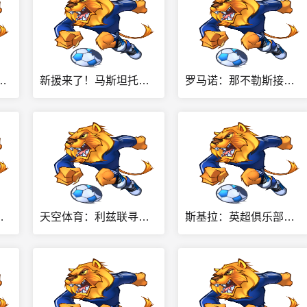
但热刺不愿卖给死敌，马竞国米是最可能下家
新援来了！马斯坦托诺抵达佛罗伦萨，受到球迷热烈欢迎
罗马诺：那不勒斯接触热苏斯团队，阿森纳只接受永久转会
接触，可能加入争夺战
天空体育：利兹联寻找特拉福德的替补，有意巴拉圭主力国门希尔
斯基拉：英超俱乐部询问法乔利情况，若有3000万欧报价可能出售