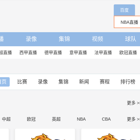
百度
播
录像
集锦
视频
球队
超直播
西甲直播
德甲直播
意甲直播
法甲直播
欧冠直播
首页
比赛
录像
集锦
新闻
赛程
排行榜
更多 >
中超
欧冠
英超
NBA
CBA
更多 >