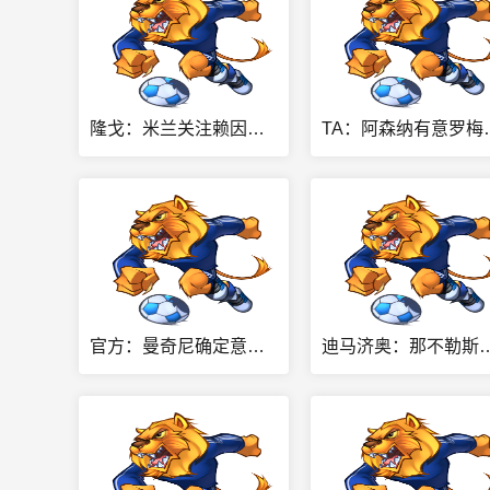
隆戈：米兰关注赖因德斯转会，若交易成行将获得1400万欧奖金
TA：阿森纳有意罗梅罗
官方：曼奇尼确定意大利教练组成员，博利尼担任助教，博努奇在列
迪马济奥：那不勒斯与热苏斯团队