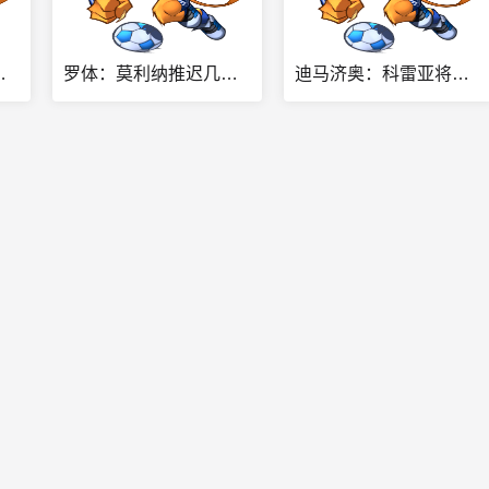
战佛罗伦萨可商讨是否买断
罗体：莫利纳推迟几天去罗马体检签约，正办理手续获得西班牙国籍
迪马济奥：科雷亚将重返自己出道的拉普拉塔大学生，并签约2年