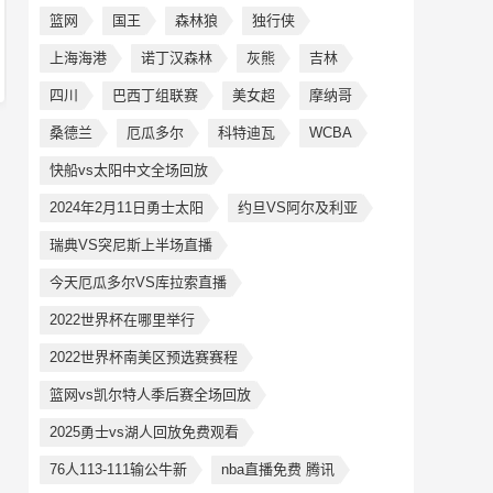
篮网
国王
森林狼
独行侠
上海海港
诺丁汉森林
灰熊
吉林
四川
巴西丁组联赛
美女超
摩纳哥
桑德兰
厄瓜多尔
科特迪瓦
WCBA
快船vs太阳中文全场回放
2024年2月11日勇士太阳
约旦VS阿尔及利亚
瑞典VS突尼斯上半场直播
今天厄瓜多尔VS库拉索直播
2022世界杯在哪里举行
2022世界杯南美区预选赛赛程
篮网vs凯尔特人季后赛全场回放
2025勇士vs湖人回放免费观看
76人113-111输公牛新
nba直播免费 腾讯