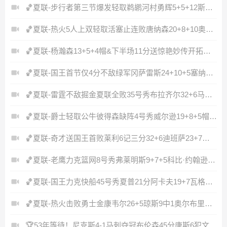
🏀夏联-步行者第三节爆发轻取鹈鹕河村勇辉5+5+12斯劳森22分
🏀夏联-热火5人上双轻取活塞止连败唐纳森20+8+10奥科里27分
🏀夏联-杨瀚森13+5+4帽&下半场11分送惊艳妙传开拓者力克掘金
🏀夏联-国王首节仅4分不敌绿军冈萨雷斯24+10+5塞纳克10+12
🏀夏联-雷霆不敌掘金夏联全败35号秀布拉齐尔32+6马拉14+7+6
🏀夏联-爵士轻取公牛彼得森缺阵4号秀威尔逊19+8+5帽罚球6中0
🏀夏联-奇才送国王首败莱利6记三分32+6迪班萨23+7雷诺20+12
🏀夏联-老鹰力克篮网8号秀弗莱明斯9+7+5科比·约翰逊17+7
🏀夏联-国王力克快船45号秀夏普21分阿卡夫19+7瓦格勒7中1
🏀夏联-热火击败勇士金康韦尔26+5琼斯9中1奥尔布里奇21+6
🏆53年等待！尼克斯4-1马刺夺冠布伦森45分唐斯6犯文班19+14