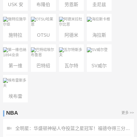
USK 安
布隆伯
劳恩斯
圭尼兹
尼夫
格
多夫
施特拉
OTSU
阿德米
海拉斯
施华尔
哈莱恩
拉杜尔
卡根
臣
比恩
第一维
巴特绍
瓦尔特
SV威尔
也纳
埃尔布
斯多夫
登
1894业
鲁恩
埃布雷
余
斯多夫
NBA
更多 >>
全明星：华盛顿神秘人夺投篮之星冠军！福德夺得三分大赛冠军！