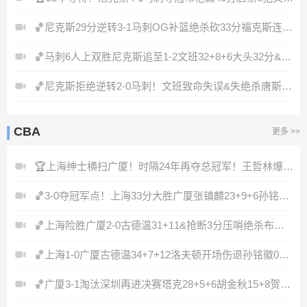
🏀尼克斯29分逆转3-1马刺OG补篮绝杀砍33分福克斯连续犯错
🏀马刺6人上双胜尼克斯追至1-2文班32+8+6大头32分&末节12分
🏀尼克斯拒绝逆转2-0马刺！文班致命失误&失绝杀唐斯21+13
CBA
更多 >>
🏆上海绅士横扫广厦！时隔24年再夺总冠军！王哲林爆砍29+14！
🏀3-0夺冠军点！上海33分大胜广厦张镇麟23+9+6孙铭徽8中2
🏀上海险胜广厦2-0古德温31+11&抢断3分压哨绝杀布朗空砍50分
🏀上海1-0广厦古德温34+7+12洛夫顿开场伤退孙铭徽0分&5失误
🏀广厦3-1淘汰深圳再进决赛塔克28+5+6胡金秋15+8贺希宁12分