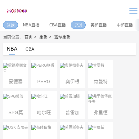
NBA直播
CBA直播
英超直播
中超直播
篮球
足球
当前位置：
首页
集锦
篮球集锦
NBA
CBA
蒙德塞
PERG
奥伊根
肯曼特
联合会
联盟
多夫
SPG莫
哈尔旺
普雷加
弗里德
茨
滕
堡庞多
夫