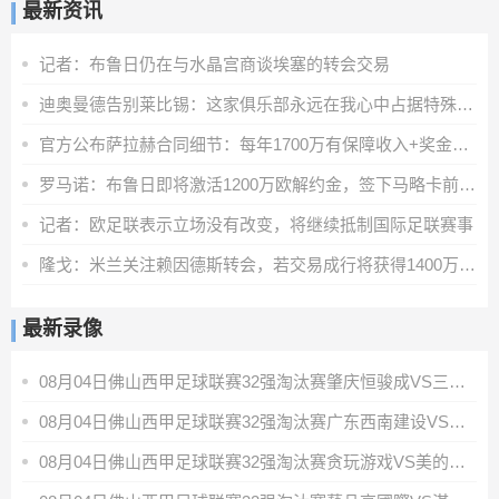
最新资讯
记者：布鲁日仍在与水晶宫商谈埃塞的转会交易
迪奥曼德告别莱比锡：这家俱乐部永远在我心中占据特殊位置
官方公布萨拉赫合同细节：每年1700万有保障收入+奖金+20%肖像权
罗马诺：布鲁日即将激活1200万欧解约金，签下马略卡前锋比尔希利
记者：欧足联表示立场没有改变，将继续抵制国际足联赛事
隆戈：米兰关注赖因德斯转会，若交易成行将获得1400万欧奖金
最新录像
08月04日佛山西甲足球联赛32强淘汰赛肇庆恒骏成VS三七互娱全场录像
08月04日佛山西甲足球联赛32强淘汰赛广东西南建设VS香港圣徒全场录像
08月04日佛山西甲足球联赛32强淘汰赛贪玩游戏VS美的薪火全场录像