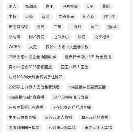
湖人
杨瀚森
意甲
巴塞罗那
C罗
曼城
中超
火箭
篮网
文班亚马
尼克斯
独行侠
布伦特福德
青岛
广东
世界杯
荷兰
捷丙C
摩纳哥
阿乙曼特
厄瓜多尔
沙特
克罗地亚
WCBA
大史
快船vs太阳中文全场回放
23年太阳vs掘金全场回放g4
世界杯卡塔尔 VS 瑞士直播
奇才vs掘金2025视频回放
国王vs湖人回放
灰熊103-84大胜步行者是让胜吗
2025勇士vs湖人回放免费观看
nba直播在线高清直播
nba直播nba比赛直播
34个卫视今晚节目表
在哪里看斯诺克直播
正在比赛的乒乓球直播
中国vs黄蜂直播
灰熊vs湖人直播
湖人vs哈特直播
老鹰对阵国王集锦
76对阵火箭集锦
奇才vs湖人集锦