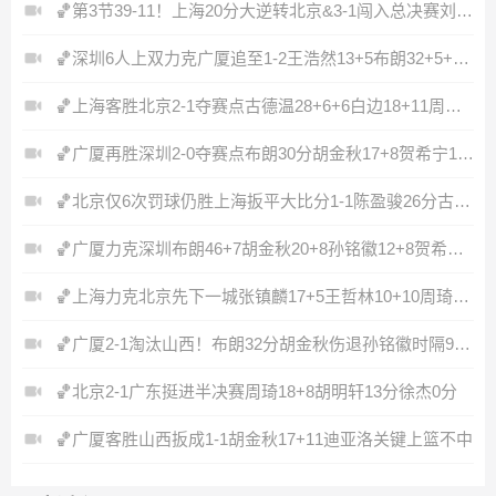
🏀第3节39-11！上海20分大逆转北京&3-1闯入总决赛刘铮5记三分
🏀深圳6人上双力克广厦追至1-2王浩然13+5布朗32+5+5&6失误
🏀上海客胜北京2-1夺赛点古德温28+6+6白边18+11周琦7+8+4帽
🏀广厦再胜深圳2-0夺赛点布朗30分胡金秋17+8贺希宁16中6
🏀北京仅6次罚球仍胜上海扳平大比分1-1陈盈骏26分古德温32分
🏀广厦力克深圳布朗46+7胡金秋20+8孙铭徽12+8贺希宁11中3
🏀上海力克北京先下一城张镇麟17+5王哲林10+10周琦13+9
🏀广厦2-1淘汰山西！布朗32分胡金秋伤退孙铭徽时隔93天复出
🏀北京2-1广东挺进半决赛周琦18+8胡明轩13分徐杰0分
🏀广厦客胜山西扳成1-1胡金秋17+11迪亚洛关键上篮不中