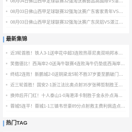
08月04日佛山西甲足球联赛32强淘汰赛藝品高國際VS湛江狂狼·粵辉能源全场录像
08月03日佛山西甲足球联赛32强淘汰赛广东客家青年VS广州英华思力U17全场录像
08月03日佛山西甲足球联赛32强淘汰赛广东凤铝VS湛江八部科技全场录像
最新集锦
近3轮首胜！铁人3-1送申花中超3连败热菲尼奥双响邦本宜裕传射
笑傲德比！西海岸2-0送海牛联赛4连败海牛仍垫底西海岸升至第二
终结2连败！新鹏城2-0送铜梁龙5轮不胜37岁姜至鹏破门韦斯利建功
近三轮首胜！国安2-1浙江法比奥点射35岁张稀哲制胜王钰栋送助攻
换帅后开门红！十人泰山1-0海港泽卡制胜于金永扑点海港三球被吹
蓉城5连平！蓉城1-1三镇韦世豪89分点射救主费利佩造点李昂破门
热门TAG