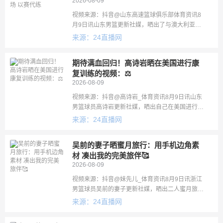
2026-08-09
视频来源：抖音@山东高速篮球俱乐部体育资讯8
月9日讯山东男篮更新社媒，晒出了与澳大利亚凯
西骑士队进行的四国男子篮球俱乐部邀请赛视频。
来源：24直播网
山东男篮配文写道：“训千次不如战一场！山东高速
男篮对阵澳大利亚凯西骑士
期待满血回归！高诗岩晒在美国进行康
复训练的视频：⚖️
2026-08-09
视频来源：抖音@高诗岩_体育资讯8月9日讯山东
男篮球员高诗岩更新社媒，晒出自己在美国进行康
复训练的视频。根据此前的报道，高诗岩的右膝左
来源：24直播网
踝均遭遇伤病。在中国男篮对集训人员进行最新的
一次调整中，高诗岩离队。
吴前的妻子晒蜜月旅行：用手机边角素
材 凑出我的完美旅伴🥰
2026-08-09
视频来源：抖音@妹先儿_体育资讯8月9日讯浙江
男篮球员吴前的妻子更新社媒，晒出二人蜜月旅行
的视频。吴前的妻子配文写道：“用手机边角素材，
来源：24直播网
凑出我的完美旅伴🥰”吴前上月在浙江温州举办婚
礼，今夏，吴前与浙江男