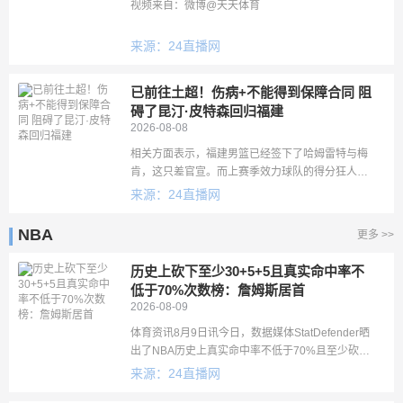
视频来自：微博@天天体育
来源：24直播网
已前往土超！伤病+不能得到保障合同 阻
碍了昆汀·皮特森回归福建
2026-08-08
相关方面表示，福建男篮已经签下了哈姆雷特与梅
肯，这只差官宣。而上赛季效力球队的得分狂人昆
汀·皮特森已经前往欧洲联赛打球。据了解，福建队
来源：24直播网
一度与皮特森的续约合同谈判中达成了一些共识，
但他的伤病以及无法给予
NBA
更多 >>
历史上砍下至少30+5+5且真实命中率不
低于70%次数榜：詹姆斯居首
2026-08-09
体育资讯8月9日讯今日，数据媒体StatDefender晒
出了NBA历史上真实命中率不低于70%且至少砍下
30+5+5的场次排名：1.勒布朗·詹姆斯——138场2.
来源：24直播网
尼科拉·约基奇——95场3.詹姆斯·哈