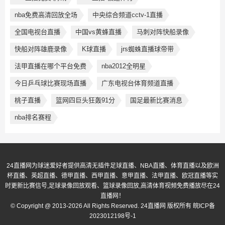
nba免费高清回放全场
中央综合频道cctv-1直播
全国电视台直播
中国vs黄蜂直播
马刺对阵快船录像
快船对阵雄鹿录像
K球直播
jrs蜘蛛直播球帝带
法甲直播在哪个平台免费
nba2012全明星
今日乒乓球比赛现场直播
广东电视台体育频道直播
桃子直播
篮网四巨头狂轰91分
国足最新比赛消息
nba排名赛程
24直播网为球迷爱好者提供高清无插件足球直播、NBA直播、体育直播以及欧洲
杯直播、英超直播、德甲直播、西甲直播、意甲直播、法甲直播、欧冠直播等实
时更新比赛信号,足球录像回放观看、篮球录像回放,高清体育视频免费播放尽在24
直播网！
© Copyright @ 2013-2026 All Rights Reserved. 24直播网 版权所有
皖ICP备
2023012198号-1