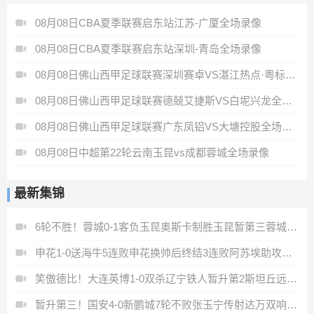
08月08日CBA夏季联赛启东站江苏-广厦全场录像
08月08日CBA夏季联赛启东站深圳-青岛全场录像
08月08日佛山西甲足球联赛深圳赛卓VS湛江热点·粤标售电全场录像
08月08日佛山西甲足球联赛德兢艾捷斯VS白坭兴龙全场录像
08月08日佛山西甲足球联赛广东凤铝VS大塘控股全场录像
08月08日中超第22轮云南玉昆vs成都蓉城全场录像
最新集锦
6轮不胜！蓉城0-1客负玉昆奥斯卡制胜玉昆暂第三蓉城全场1射正
申花1-0送海牛5连败申花换帅后终结3连败阿苏埃助攻徐皓阳制胜
笑傲德比！大连英博1-0双杀辽宁铁人暂升第2斯坦丘远射制胜
暂升第三！国安4-0新鹏城7轮不败张玉宁传射达万双响法比奥破门