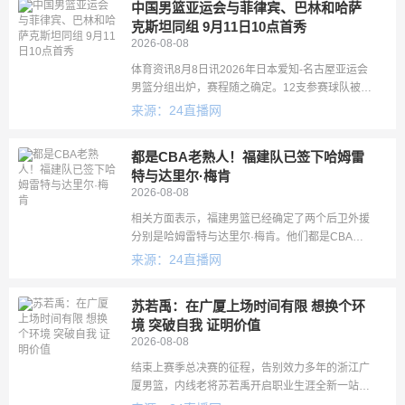
中国男篮亚运会与菲律宾、巴林和哈萨
克斯坦同组 9月11日10点首秀
2026-08-08
体育资讯8月8日讯2026年日本爱知-名古屋亚运会
男篮分组出炉，赛程随之确定。12支参赛球队被分
成三组，中国男篮身处C组，同组对手包括菲律
来源：24直播网
宾、巴林和哈萨克斯坦。本届亚运会男篮比赛将于
北京时间9月10日开
都是CBA老熟人！福建队已签下哈姆雷
特与达里尔·梅肯
2026-08-08
相关方面表示，福建男篮已经确定了两个后卫外援
分别是哈姆雷特与达里尔·梅肯。他们都是CBA老
熟人。内线外援仍然在确认中。此前，福建队已经
来源：24直播网
与外教凯撒完成了续约，外援选择也是主要听取了
凯撒的意见。梅肯此前曾
苏若禹：在广厦上场时间有限 想换个环
境 突破自我 证明价值
2026-08-08
结束上赛季总决赛的征程，告别效力多年的浙江广
厦男篮，内线老将苏若禹开启职业生涯全新一站，
正式加盟福建SBS浔兴男篮。来到晋江已有近三个