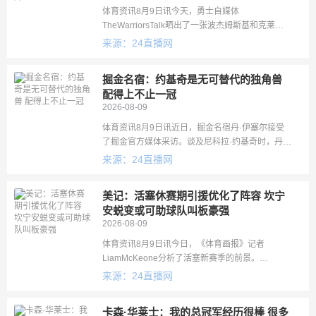
体育资讯8月9日讯今天，勇士自媒体
TheWarriorsTalk晒出了一张波杰姆斯基和克莱在
迈阿密进行训练的照片。今夏，波杰姆斯基有资格
来源：24直播网
与勇士提前续约。据此前报道，若独行侠与克莱完
成买断，热火将对其有意
掘金名宿：约基奇是无可替代的独角兽
配得上不止一冠
2026-08-09
体育资讯8月9日讯近日，掘金名宿丹·伊塞尔接受
了掘金官方媒体采访。谈及尼科拉·约基奇时，丹·
伊塞尔表示：“我从未见过这样的球员。总有人问我
来源：24直播网
他的模板是谁，但根本无人可比，他就是球场上
的‘独角兽’。最接近他
美记：活塞休赛期引援优化了阵容 坎宁
安蜕变或可助球队叫板豪强
2026-08-09
体育资讯8月9日讯今日，《体育画报》记者
LiamMcKeone分析了活塞新赛季的前景。
LiamMcKeone表示：“活塞队通过引进约翰·科林斯
来源：24直播网
和以赛亚·乔这两位成熟的得分手优化了阵容，同时
冒险选中了得分
卡森·华莱士：我的总冠军经历很棒 很多