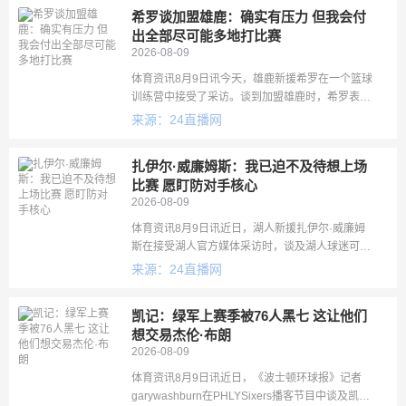
希罗谈加盟雄鹿：确实有压力 但我会付
出全部尽可能多地打比赛
2026-08-09
体育资讯8月9日讯今天，雄鹿新援希罗在一个篮球
训练营中接受了采访。谈到加盟雄鹿时，希罗表
示：“外界让我感觉确实存在所谓的‘压力’，比如说
来源：24直播网
要承担一些期待之类的。但我真的非常兴奋，迫不
及待想来到这里，付出我
扎伊尔·威廉姆斯：我已迫不及待想上场
比赛 愿盯防对手核心
2026-08-09
体育资讯8月9日讯近日，湖人新援扎伊尔·威廉姆
斯在接受湖人官方媒体采访时，谈及湖人球迷可以
对他有何期待。扎伊尔·威廉姆斯说：“我简直迫不
来源：24直播网
及待想打正式比赛了，此刻就已准备好登场。我热
爱盯防对手阵中的头号球
凯记：绿军上赛季被76人黑七 这让他们
想交易杰伦·布朗
2026-08-09
体育资讯8月9日讯近日，《波士顿环球报》记者
garywashburn在PHLYSixers播客节目中谈及凯尔