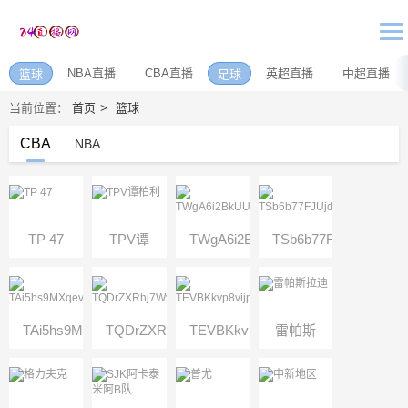
NBA直播
CBA直播
英超直播
中超直播
篮球
足球
当前位置：
首页
篮球
CBA
NBA
TP 47
TPV谭
TWgA6i2BkUUY2pWw7SVDfHdymX
TSb6b77FJUjdaoPcu
柏利
TAi5hs9MXqevf2nBVKqyBF8uoFcCJXE7Z7
TQDrZXRhj7WvzFboiSDwc7aZcaEYLosTVo
TEVBKkvp8vijpceX2UFgrvd6N2Gq
雷帕斯
拉迪