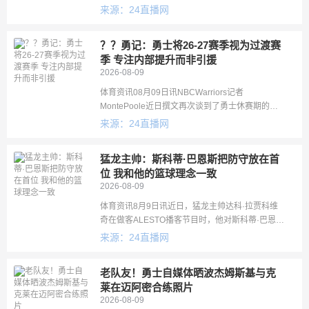
特人上赛季季后赛折戟的后续影响。
来源：24直播网
garywashburn说：“凯尔特人在季后赛首轮抢七中
输球，
？？勇记：勇士将26-27赛季视为过渡赛
季 专注内部提升而非引援
2026-08-09
体育资讯08月09日讯NBCWarriors记者
MontePoole近日撰文再次谈到了勇士休赛期的操
作。MontePoole写道：“全队唯一能即插即用、立
来源：24直播网
刻提升球队战力的新援是前锋亚克塞尔・伦德博
格。这
猛龙主帅：斯科蒂·巴恩斯把防守放在首
位 我和他的篮球理念一致
2026-08-09
体育资讯8月9日讯近日，猛龙主帅达科·拉贾科维
奇在做客ALESTO播客节目时，他对斯科蒂·巴恩斯
赞不绝口。拉贾科维奇在采访中表示：“我们对篮球
来源：24直播网
的理念不谋而合。放眼整个NBA，在巴恩斯这个级
别的球星里，极
老队友！勇士自媒体晒波杰姆斯基与克
莱在迈阿密合练照片
2026-08-09