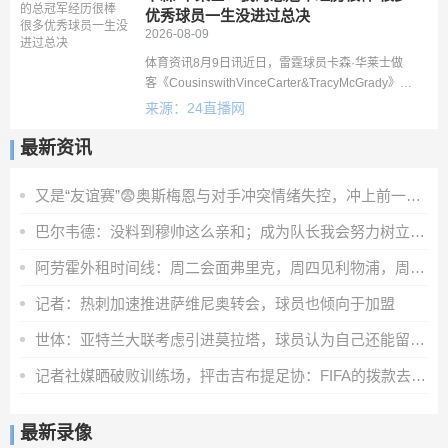
优秀球员一生没进过总决
2026-08-09
体育资讯8月9日讯近日，雷霆球员卡森·华莱士做
客《CousinswithVinceCarter&TracyMcGrady》播
客节目谈到了自己获得总冠军的经历。卡森·华莱士
来源：24直播网
说：“我在小时候会把想实现的梦想
最新资讯
又是“友谊赛”😨奥斯梅恩与对手冲突情绪失控，冲上前一把推翻
巴尔韦德：没料到穆帅这么亲和；成为队长我会努力树立正向表率
阿劳霍外租时间线：周二会面弗里克，周四见利物浦，周五晚间敲定
记者：热刺加速推进萨维尼奥转会，球员也倾向于加盟
世体：亚特兰大联考虑引进莫拉塔，球员认为自己还能留在顶级联赛
记者社媒晒破败训练场，抨击吉布提足协：FIFA的拨款去哪里了？
最新录像