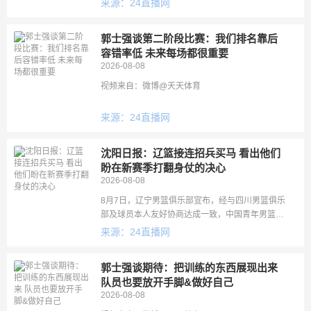
来源：24直播网
星期，苏若禹已经投入球队的夏训当中。训练馆
里，他和一群年轻队友挥汗
郭士强谈第二阶段比赛：我们排名靠后
容错率低 未来每场都很重要
2026-08-08
视频来自：微博@天天体育
来源：24直播网
沈阳日报：辽篮接连招兵买马 看出他们
盼在新赛季打翻身仗的决心
2026-08-08
8月7日，辽宁男篮俱乐部宣布，经与四川男篮俱乐
部及球员本人友好协商达成一致，中国青年男篮前
队长段睿骐加盟球队，双方签约4年，合同为B类。
来源：24直播网
2026-2027赛季，段睿骐将身披7号战袍代表辽宁
男篮征战CB
郭士强谈期待：把训练的东西展现出来
队员也要放开手脚&做好自己
2026-08-08