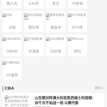
格力夫
SJK阿
普尤
中新地
克
卡泰米
区
阿B队
迈帕
图尔库
雅各布
EPS埃
国际B
斯塔德
斯波
队
GBK科
华渣高
EBK埃
修玛
科拉
斯基
斯波
Urho
FF雅罗
B队
CBA
更多 >>
山东晒对阵澳大利亚凯西骑士的视频：
训千次不如战一场 以赛代练