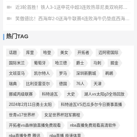
近3轮首胜！铁人3-1送申花中超3连败热菲尼奥双响邦本宜裕传射
笑傲德比！西海岸2-0送海牛联赛4连败海牛仍垫底西海岸升至第二
热门TAG
话题
库里
哈登
美女
开拓者
迈阿密国际
国际米兰
葡萄牙
哈兰德
爵士
马刺
掘金
文班亚马
凯尔特人
罗马
深圳新鹏城
鹈鹕
瑞典
比利亚雷亚尔
德国
76人
天津
挪威丙级联赛
科特迪瓦
大史
湖人vs太阳g3全场回放
2024年2月11日勇士太阳
科特迪瓦VS厄瓜多尔今日赛事直播
世青u17世界杯
女足世界杯冠军赛程
开拓者vs森林狼直播免费观看
nba直播免费观看高清软件
nba直播免费 腾讯
nba直播 极速体育