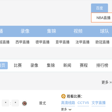
百度
播
录像
集锦
视频
球队
超直播
西甲直播
德甲直播
意甲直播
法甲直播
欧冠直播
首页
比赛
录像
集锦
新闻
赛程
排行榜
更多 >
观看比赛：
高清线路
CCTV5
文字直播
*
:
*
普尤
更多