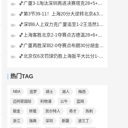
🏀广厦3-1淘汰深圳再进决赛塔克28+5+6胡金秋15+8贺希宁12分
🏀第3节39-11！上海20分大逆转北京&3-1闯入总决赛刘铮5记三分
🏀深圳6人上双力克广厦追至1-2王浩然13+5布朗32+5+5&6失误
🏀上海客胜北京2-1夺赛点古德温28+6+6白边18+11周琦7+8+4帽
🏀广厦再胜深圳2-0夺赛点布朗30分胡金秋17+8贺希宁16中6
🏀北京仅6次罚球仍胜上海扳平大比分1-1陈盈骏26分古德温32分
热门TAG
NBA
追梦
骑士
湖人
梅西
迈阿密国际
利物浦
公牛
篮网
掘金
转载
凯尔特人
奇才
热刺
浙江
瑞典
深圳
新疆
波兰丁