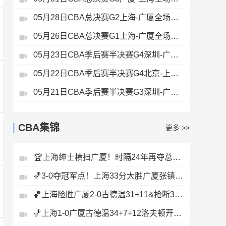
05月28日CBA总决赛G2上海-广厦全场录像
05月26日CBA总决赛G1上海-广厦全场录像
05月23日CBA季后赛半决赛G4深圳-广厦全场录像
05月22日CBA季后赛半决赛G4北京-上海全场录像
05月21日CBA季后赛半决赛G3深圳-广厦全场录像
CBA集锦
更多 >>
🏆上海绅士横扫广厦！时隔24年再夺总冠军！王哲林爆砍29+14！
🏀3-0夺冠军点！上海33分大胜广厦张镇麟23+9+6孙铭徽8中2
🏀上海险胜广厦2-0古德温31+11&抢断3分压哨绝杀布朗空砍50分
🏀上海1-0广厦古德温34+7+12洛夫顿开场伤退孙铭徽0分&5失误