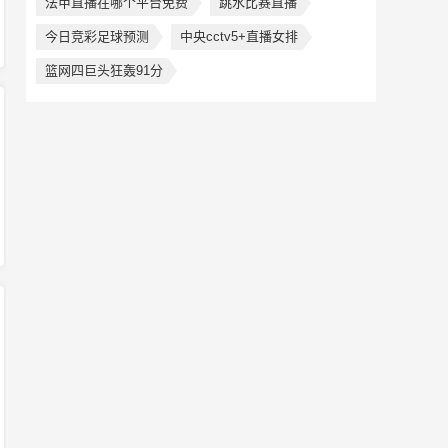
法甲直播在哪个平台免费
跳水比赛直播
今日竞彩足球预测
中央cctv5+直播女排
篮网四巨头狂轰91分