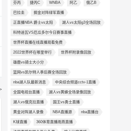
芬丙
捷丙C
WNBA
阿乙
俄乙B
巴拉圭
掘金对阵绿军直播
正直播NBA:爵士vs太阳
湖人vs太阳g3全场回放
科特迪瓦VS厄瓜多尔今日赛事直播
世界杯直播在线直播观看免费
2022世界杯在哪里举行
世界杯附录像回放
雄鹿vs骑士大小分
篮网vs凯尔特人季后赛全场回放
nba湖人队最新消息
中央综合频道cctv-1直播
>
全国电视台直播
湖人vs黄蜂全场录像回放
湖人vs俄克拉直播
国王vs勇士直播
黄金对阵湖人录像
NBA直播源
nba直播台
K球直播
360体育直播雨燕直播