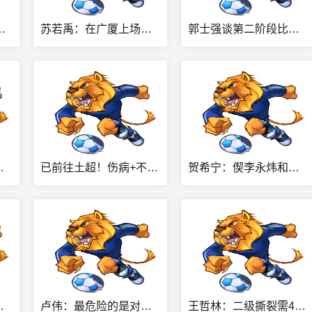
签下哈姆雷特与达里尔·梅肯
苏若禹：在广厦上场时间有限 想换个环境 突破自我 证明价值
郭士强谈第二阶段比赛：我们排名靠后容错率低 未来每场都很重要
员也要放开手脚&做好自己
已前往土超！伤病+不能得到保障合同 阻碍了昆汀·皮特森回归福建
贺希宁：偰李永炜和李悦洲都非常年轻 我会帮助他们尽快成长
队有比赛计划所以不能去了
卢伟：最危险的是对阵北京的半决赛G4 我在中场休息时激励了大家
王哲林：二级撕裂需4周时间恢复 我努力过 带伤打总决赛不会后悔