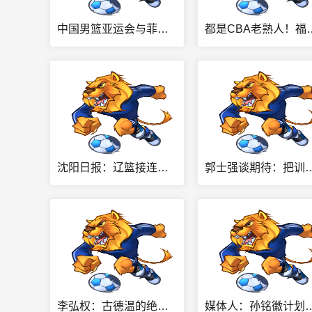
中国男篮亚运会与菲律宾、巴林和哈萨克斯坦同组 9月11日10点首秀
都是CBA老熟人！福建队已
沈阳日报：辽篮接连招兵买马 看出他们盼在新赛季打翻身仗的决心
郭士强谈期待：把训练的东西展现出来 队
李弘权：古德温的绝杀有运气成分 但有99%是因我们的努力拼到最后
媒体人：孙铭徽计划去西班牙特训 但球