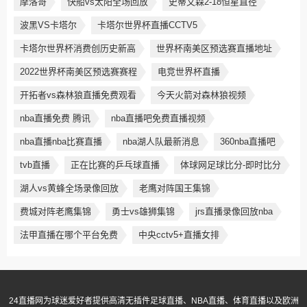
摩洛哥
快船vs太阳全场回放
史蒂文森2-18恒星直径
波黑VS卡塔尔
卡塔尔世界杯直播CCTV5
卡塔尔世界杯消费创历史新高
世界杯南美区预选赛直播地址
2022世界杯南美区预选赛赛程
‌电竞世界杯直播
开拓者vs森林狼直播免费观看
今天火箭对森林狼视频
nba直播免费 腾讯
nba直播吧免费直播视频
nba直播nba比赛直播
nba湖人队最新消息
360nba直播吧
tvb直播
正在比赛的乒乓球直播
体球网足球比分-即时比分
湖人vs黄蜂全场录像回放
老鹰对阵国王集锦
费城对阵老鹰集锦
勇士vs雄狮集锦
jrs直播录像回放nba
法甲直播在哪个平台免费
中央cctv5+直播女排
24直播网为球迷爱好者提供高清无插件足球直播、NBA直播、体育直播以及欧洲