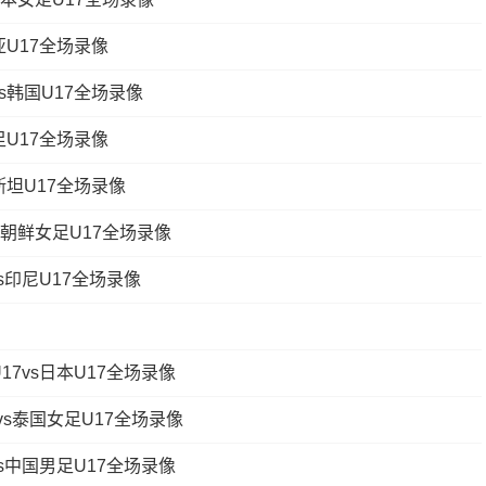
利亚U17全场录像
vs韩国U17全场录像
男足U17全场录像
克斯坦U17全场录像
s朝鲜女足U17全场录像
vs印尼U17全场录像
17vs日本U17全场录像
vs泰国女足U17全场录像
vs中国男足U17全场录像