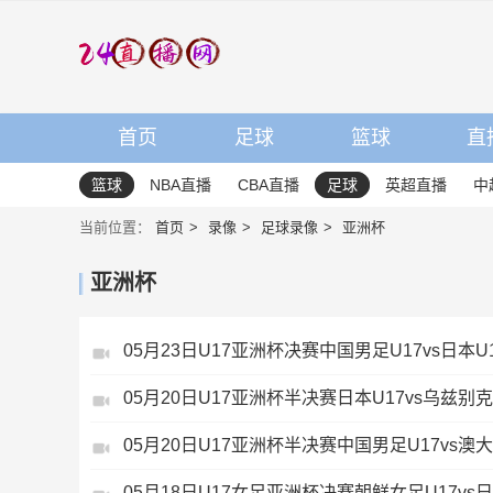
首页
足球
篮球
直
篮球
NBA直播
CBA直播
足球
英超直播
中
当前位置：
首页
录像
足球录像
亚洲杯
亚洲杯
05月23日U17亚洲杯决赛中国男足U17vs日本
05月20日U17亚洲杯半决赛日本U17vs乌兹别
05月20日U17亚洲杯半决赛中国男足U17vs澳
05月18日U17女足亚洲杯决赛朝鲜女足U17vs