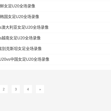
朝鲜女足U20全场录像
s韩国女足U20全场录像
0vs澳大利亚女足U20全场录像
vs越南女足U20全场录像
s乌兹别克斯坦女足全场录像
20vs中国女足U20全场录像
2
3
4
»