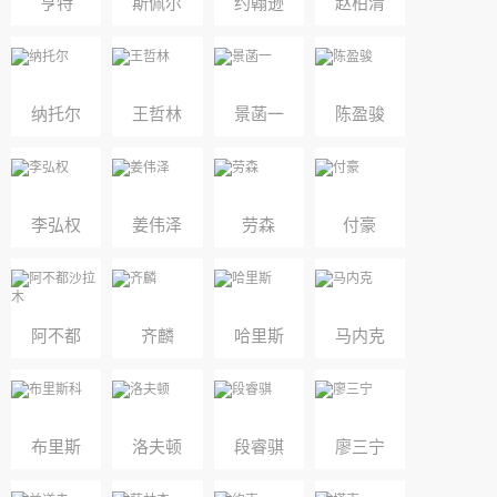
亨特
斯佩尔
约翰逊
赵柏清
曼
纳托尔
王哲林
景菡一
陈盈骏
李弘权
姜伟泽
劳森
付豪
阿不都
齐麟
哈里斯
马内克
沙拉木
布里斯
洛夫顿
段睿骐
廖三宁
科