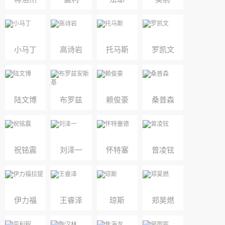
小马丁
高诗岩
托马斯
罗凯文
陆文博
布罗兹
赖俊豪
桑普森
安斯基
祝铭震
刘泽一
怀特塞
曾凌铉
德
伊力福
王睿泽
琼斯
郑昊燃
拉提