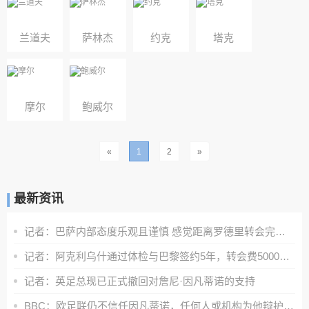
兰道夫
萨林杰
约克
塔克
摩尔
鲍威尔
«
1
2
»
最新资讯
记者：巴萨内部态度乐观且谨慎 感觉距离罗德里转会完成更近了
记者：阿克利乌什通过体检与巴黎签约5年，转会费5000万欧元
记者：英足总现已正式撤回对詹尼·因凡蒂诺的支持
BBC：欧足联仍不信任因凡蒂诺，任何人或机构为他辩护都无济于事