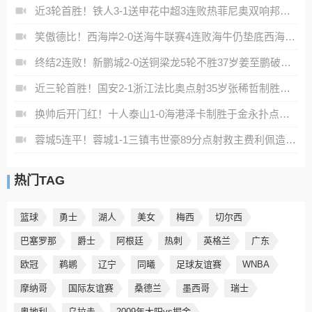
近3轮首胜！铁人3-1送申花中超3连败热菲尼奥双响邦本宜裕传射
笑傲德比！西海岸2-0送海牛联赛4连败海牛仍垫底西海岸升至第二
终结2连败！新鹏城2-0送铜梁龙5轮不胜37岁姜至鹏破门韦斯利建功
近三轮首胜！国安2-1浙江法比奥点射35岁张稀哲制胜王钰栋送助攻
换帅后开门红！十人泰山1-0海港泽卡制胜于金永扑点海港三球被吹
蓉城5连平！蓉城1-1三镇韦世豪89分点射救主费利佩造点李昂破门
热门TAG
篮球
勇士
湖人
美女
梅西
切尔西
巴塞罗那
爵士
阿根廷
热刺
英格兰
广东
欧冠
鹈鹕
辽宁
同曦
足球友谊赛
WNBA
摩纳哥
国际友谊赛
桑德兰
墨西哥
瑞士
奥地利
乌拉圭
2009年太阳vs掘金