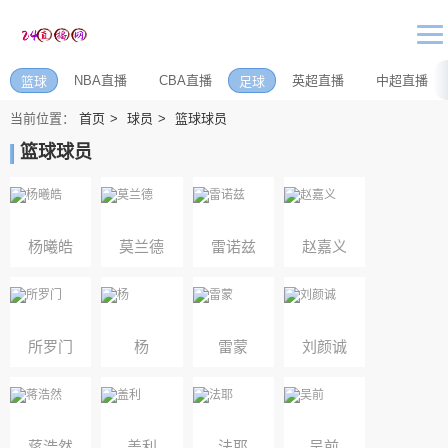
NBA直播
CBA直播
英超直播
中超直播
篮球
足球
当前位置：
首页
球员
篮球球员
篮球球员
杨曦皓
莫兰德
雷诺兹
赵嘉义
所罗门
杨
雷蒙
刘颜诚
蒋浩然
盖利
法耶
吴前