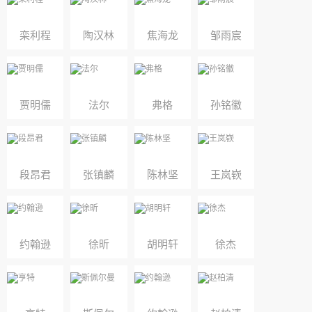
栾利程
陶汉林
焦海龙
邹雨宸
贾明儒
法尔
弗格
孙铭徽
段昂君
张镇麟
陈林坚
王岚嵚
约翰逊
徐昕
胡明轩
徐杰