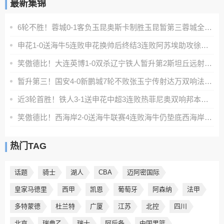
最新集锦
6轮不胜！蓉城0-1客负玉昆奥斯卡制胜玉昆暂第三蓉城全场1射正
申花1-0送海牛5连败申花换帅后终结3连败阿苏埃助攻徐皓阳制胜
笑傲德比！大连英博1-0双杀辽宁铁人暂升第2斯坦丘远射制胜
暂升第三！国安4-0新鹏城7轮不败张玉宁传射达万双响法比奥破门
近3轮首胜！铁人3-1送申花中超3连败热菲尼奥双响邦本宜裕传射
笑傲德比！西海岸2-0送海牛联赛4连败海牛仍垫底西海岸升至第二
热门TAG
话题
骑士
湖人
CBA
迈阿密国际
皇家马德里
西甲
凯恩
葡萄牙
阿森纳
法甲
多特蒙德
杜兰特
广厦
江苏
北控
四川
北京
瑞典乙
瑞士
阿后备
中国男篮