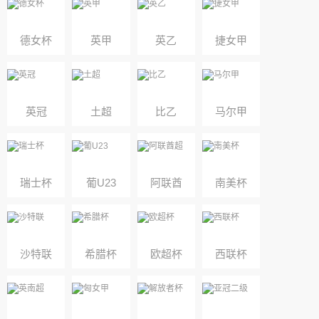
德女杯
英甲
英乙
捷女甲
英冠
土超
比乙
马尔甲
瑞士杯
葡U23
阿联酋
南美杯
超
沙特联
希腊杯
欧超杯
西联杯