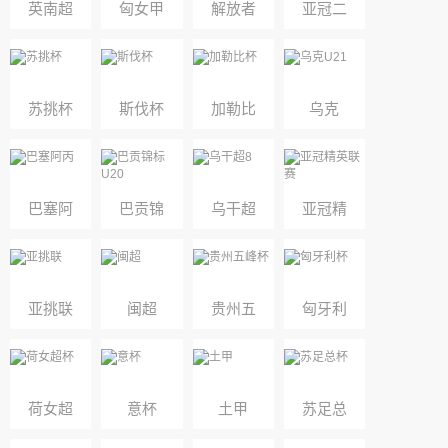
英南超
匈女甲
解放者
亚冠二
杯
级
苏挑杯
斯伐杯
加勒比
乌克
杯
U21
巴塞阿
巴贡锦
乌干超
亚冠精
丙
标U20
8
英联赛
亚挑联
闽超
贵州五
匈牙利
峰杯
杯
荷女超
意杯
土甲
苏足总