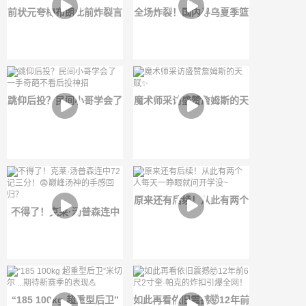
前状元夸梅布朗此前炸裂言
全场炸裂！国内寻乌夏季篮
论：东契奇是湖人队史最
球联赛上演4秒半场单手超
佳，超越詹姆斯
远绝杀好戏！
跳仰后投？民间小哥学会了
魔术师采访盛赞詹姆斯的天
一手奇葩不看后投神招
赋✨
原来还有后续！从此有两个
不得了！克莱·汤普森连中
人每天一睁眼就问开学没~
72记三分！😨巅峰汤神的
手感回归？
“185 100kg 超重型后卫”
如此再看依旧震撼🤯12年前