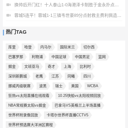
换帅后开门红！十人泰山1-0海港泽卡制胜于金永扑点海港三球被吹
蓉城5连平！蓉城1-1三镇韦世豪89分点射救主费利佩造点李昂破门
热门TAG
库里
哈登
内马尔
国际米兰
切尔西
巴塞罗那
利物浦
中国足球
中国男足
篮网
掘金
文班亚马
奇才
上海
比利时
深圳新鹏城
老鹰
江苏
同曦
四川
挪威丙级联赛
波黑
瑞士
美国
WCBA
狂热vs太阳直播在线观看
10.25快船vs太阳视频回放
NBA常规赛太阳vs掘金
巴拿马VS英格兰上半场直播
世界杯附录像回放
卡塔尔世界杯直播CCTV5
世界杯预选赛大洋洲区赛程