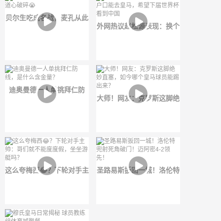
贝尔生吃成名战，麦孔从此
外网热议赵松源表现：换个
道心破碎😭
户口能去皇马，希望下届世
界杯看到中国
迪奥曼德一人单挑拜仁防
大师！网友：克罗斯这脚绝
线，是什么含金量？
妙直塞，如今哪个皇马球员
能踢出来？
这么夸梅西😂？下轮对手主
圣路易斯扳回一城！洛伦特
帅：哥们就不能度度假，坐
兜射死角破门！迈阿密4-2
坐游艇吗？
领先！