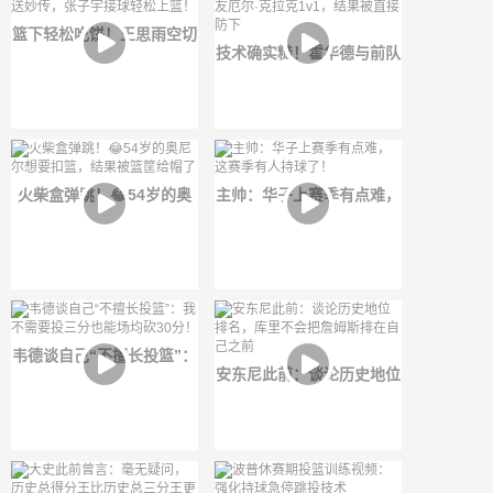
篮下轻松吃饼！王思雨空切
技术确实糙！霍华德与前队
送妙传，张子宇接球轻松上
友厄尔·克拉克1v1，结果被
篮！
直接防下
火柴盒弹跳！😂54岁的奥
主帅：华子上赛季有点难，
尼尔想要扣篮，结果被篮筐
这赛季有人持球了！
给帽了
韦德谈自己“不擅长投篮”：
安东尼此前：谈论历史地位
我不需要投三分也能场均砍
排名，库里不会把詹姆斯排
30分！
在自己之前