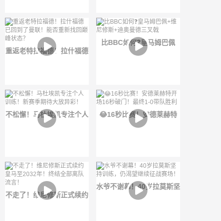
色！
球迷狂热追捧
比BBC如何❓️皇马姆巴佩
重返老特拉福德！拉什福德
+维尼修斯+迪奥曼德三叉戟
已回到了曼联！能否重新找
回巅峰状态？
不松懈！马杜埃凯专注个人
😂16秒比赛！安德莱赫特
训练！新赛季期待大放异
开场16秒破门！最终1-0带
彩！
队胜利
水爷不谢幕！40岁拉莫斯坚
不走了！维尼修斯正式续约
持训练，仍渴望继续征战赛
皇马至2032年！终结全部
场！