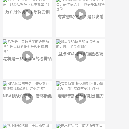
范乔丹休赛期不断努力训
有梦想就去拼💨 是沙发销
练，已经准备好下赛季复出
售员，是体操选手，也是职
了！
业扣将身份
盘点NBA球星的撞脸名场
老将是一支球队里的必需品
面，哪一个最难绷？
吗？你觉得老将对夺冠有帮
助吗？
NBA顶级防守者！普林斯此
看看特雷·杨休赛期卧推力
前谈詹姆斯&科比谁更难
量训练，你们觉得有变壮了
防？
吗？