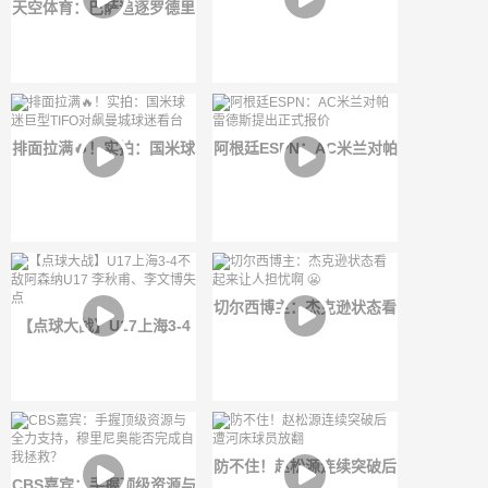
天空体育：巴萨追逐罗德里
再次扳平阿森纳U17！
遭拒，切尔西给恩佐开价
1.2亿英镑
排面拉满🔥！实拍：国米球
阿根廷ESPN：AC米兰对帕
迷巨型TIFO对飙曼城球迷
雷德斯提出正式报价
看台
切尔西博主：杰克逊状态看
【点球大战】U17上海3-4
起来让人担忧啊 😬
不敌阿森纳U17 李秋甫、李
文博失点
防不住！赵松源连续突破后
CBS嘉宾：手握顶级资源与