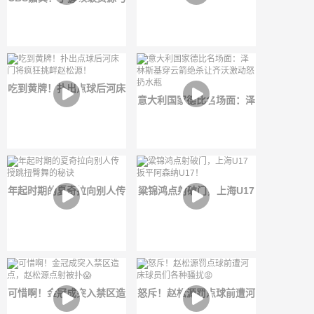
遭河床球员放翻
全力支持，穆里尼奥能否完
成自我拯救？
吃到黄牌！扑出点球后河床
意大利国家德比名场面：泽
门将疯狂挑衅赵松源！
林斯基穿云箭绝杀让齐沃激
动怒扔水瓶
年起时期的夏奇拉向别人传
粱锦鸿点射破门，上海U17
授跳扭臀舞的秘诀
扳平阿森纳U17！
可惜啊！金冠成突入禁区造
怒斥！赵松源罚点球前遭河