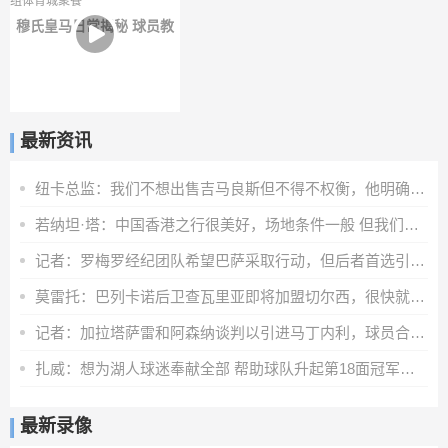
穆氏皇马日常揭秘 球员教
练组体育城聚餐
最新资讯
纽卡总监：我们不想出售吉马良斯但不得不权衡，他明确说出了意愿
若纳坦·塔：中国香港之行很美好，场地条件一般 但我们踢得不错
记者：罗梅罗经纪团队希望巴萨采取行动，但后者首选引进罗德里
莫雷托：巴列卡诺后卫查瓦里亚即将加盟切尔西，很快就会官方宣布
记者：加拉塔萨雷和阿森纳谈判以引进马丁内利，球员合同明夏到期
扎威：想为湖人球迷奉献全部 帮助球队升起第18面冠军旗帜
最新录像