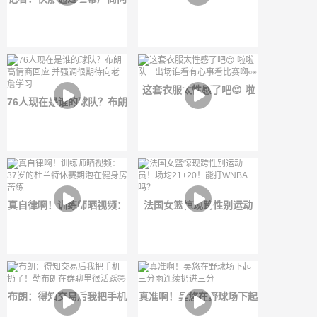
联盟门面要靠他们自己争取
伦纳德输送钱💰有数百万的
代言合同！
这套衣服太性感了吧😍 啦
76人现在是谁的球队？布朗
啦队一出场谁看有心事看比
高情商回应 并强调很期待
赛啊👀
向老詹学习
真自律啊！训练师晒视频：
法国女篮惊现跨性别运动
37岁的杜兰特休赛期泡在健
员！场均21+20！能打
身房苦练
WNBA吗？
布朗：得知交易后我把手机
真准啊！吴悠在野球场下起