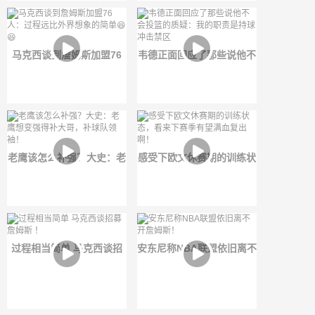
马克西谈到詹姆斯加盟76
韦德正面回应了那些说他不
人：过程远比外界想象的简
会投篮的质疑：我的职责是
单😆😆
持球冲击禁区
老鹰该怎么补强？大史：老
感受下欧文休赛期的训练状
鹰想变强得补大哥，补球队
态，看来下赛季有望满血复
领袖！
出啊！
过程相当简单 马克西谈招
安东尼称NBA联盟依旧离不
募詹姆斯 ！
开詹姆斯！