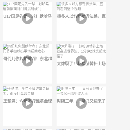
U17国足先丢一球！默哈马
很多人以为穆勒脚法差，直
迪前插面对门将挑射破门
到看到这个视频......
哥们儿你麒麟臂啊！东北超
太炸裂了！赵松源替补上场
门将手抛球扔半场送助攻👍
就轰进世界波，1分钟2球反
超太猛了
王楚淇：今年不管谁拿金球
时隔三年……皇马又迎来了
奖，都没什么含金量
一位亿元德甲过人王