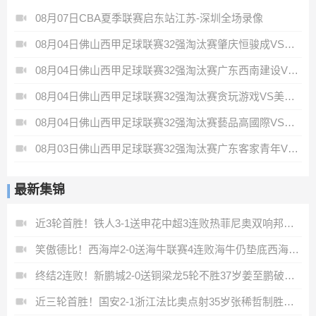
08月07日CBA夏季联赛启东站江苏-深圳全场录像
08月04日佛山西甲足球联赛32强淘汰赛肇庆恒骏成VS三七互娱全场录像
08月04日佛山西甲足球联赛32强淘汰赛广东西南建设VS香港圣徒全场录像
08月04日佛山西甲足球联赛32强淘汰赛贪玩游戏VS美的薪火全场录像
08月04日佛山西甲足球联赛32强淘汰赛藝品高國際VS湛江狂狼·粵辉能源全场录像
08月03日佛山西甲足球联赛32强淘汰赛广东客家青年VS广州英华思力U17全场录像
最新集锦
近3轮首胜！铁人3-1送申花中超3连败热菲尼奥双响邦本宜裕传射
笑傲德比！西海岸2-0送海牛联赛4连败海牛仍垫底西海岸升至第二
终结2连败！新鹏城2-0送铜梁龙5轮不胜37岁姜至鹏破门韦斯利建功
近三轮首胜！国安2-1浙江法比奥点射35岁张稀哲制胜王钰栋送助攻