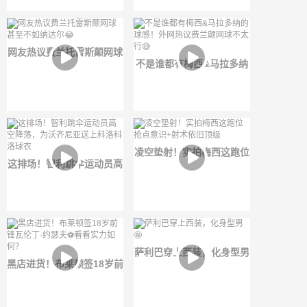
离队流言！
网友热议费兰托雷斯颠网球
不是谁都有梅西&马拉多纳
甚至不如纳达尔😂
的球感！外网热议费兰颠网
球不太行😅
凌空垫射！实拍梅西这跑位
这排场！智利跳伞运动员高
抢点意识+射术依旧顶级
空降落，为沃齐尼亚送上科
洛科洛球衣
萨利巴穿上西装，化身型男
黑店进货！布莱顿签18岁前
🤩
锋瓦伦丁·约瑟夫⚽️看看实