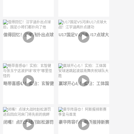
点，赵松源点射被扑😱
床球员们各种骚扰😡
值得回忆！汪宇涵扑出点球
U17国足VS河床U17点球大
后，国足小将们都扑向了他
战！江宇涵两扑点建功
略带喜感😄！实拍：玄智健
赢球开心💪！实拍：工体国
与张玉宁这波护球“攻守”哪
安球迷跳起波兹南舞庆祝球
里怪怪的
队大胜
闭嘴！点球大战时赵松源罚
豪华阵容😍！阿斯报排新赛
进后回应河床门将先前的挑
季皇马首发