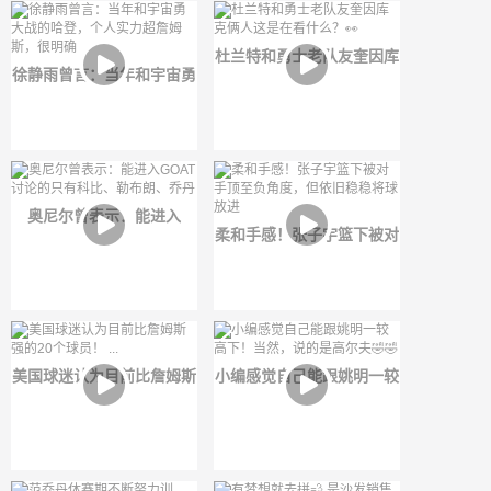
杜兰特和勇士老队友奎因库
徐静雨曾言：当年和宇宙勇
克俩人这是在看什么？👀
大战的哈登，个人实力超詹
姆斯，很明确
奥尼尔曾表示：能进入
柔和手感！张子宇篮下被对
GOAT讨论的只有科比、勒
手顶至负角度，但依旧稳稳
布朗、乔丹
将球放进
美国球迷认为目前比詹姆斯
小编感觉自己能跟姚明一较
强的20个球员！ ...
高下！当然，说的是高尔夫
🤣🤣