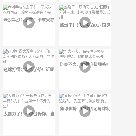
力如何？
老对手成队友了！卡塞米罗
燃爆了！现场实拍U17国足
抱着梅西，给梅老板整笑了
1分钟两球，赵松源炸裂世
😂
界波反超
伤害不大，侮辱性极强🤪！
这球打得太漂亮了🤯！近距
迪奥曼德：我的护球像亨利
离实拍赵松源势大力沉的世
界波破门
角球优势！U17国足角球制
太暴力了！一球告诉你，当
造混乱，孔玺诺门前捅进球
年贝尔为什么是第一个亿元
门
先生！