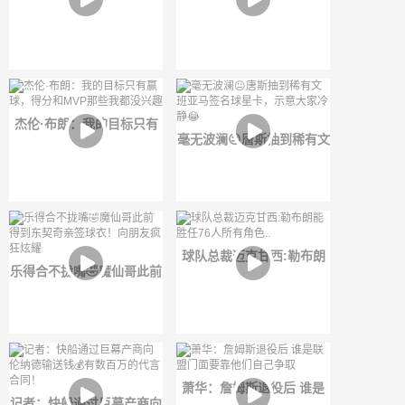
米切尔 ...期待新赛季的表现
6尺2寸奎·帕克的炸扣引爆
💪
全网！
杰伦·布朗：我的目标只有
毫无波澜😐唐斯抽到稀有文
赢球，得分和MVP那些我都
班亚马签名球星卡，示意大
没兴趣
家冷静😂
球队总裁迈克甘西:勒布朗
乐得合不拢嘴🤣魔仙哥此前
能胜任76人所有角色..
得到东契奇亲签球衣！向朋
友疯狂炫耀
萧华：詹姆斯退役后 谁是
记者：快船通过巨幕产商向