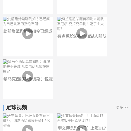
快乐" ...
没有在爬山！而是坐直升机
直接抵达山顶
此前詹姆斯聊到如今已经成
有点尴尬🤣魔兽和湖人前队
为自己队友的杰伦布朗:...
友厄尔·克拉克单挑！吃了
个大帽！
😁马克西招募詹姆斯：说服
他并不是难 几次电话几条
短信搞定
足球视频
更多 >>
李文博头球破门！上海U17