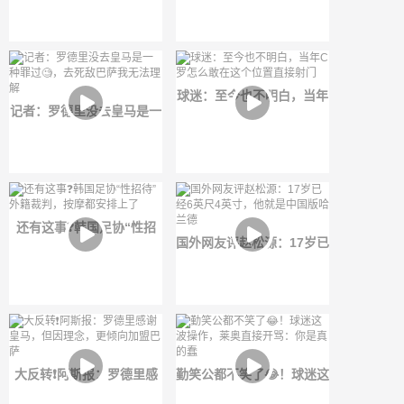
衅
球迷：至今也不明白，当年
记者：罗德里没去皇马是一
C罗怎么敢在这个位置直接
种罪过🧐，去死敌巴萨我无
射门
法理解
还有这事❓️韩国足协“性招
国外网友评赵松源：17岁已
待”外籍裁判，按摩都安排
经6英尺4英寸，他就是中国
上了
版哈兰德
大反转❗️阿斯报：罗德里感
勤笑公都不笑了😂！球迷这
谢皇马，但因理念，更倾向
波操作，莱奥直接开骂：你