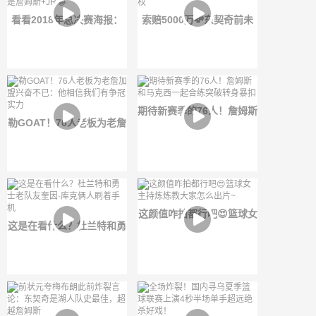
看看2018年总决赛海报：
索赔5000万💸东契奇前未
勇士这边是库里+杜兰特，
婚妻再度起诉！还想减少前
骑士则是詹姆斯+JR😂
者监护权
期待新赛季的76人！詹姆斯
勒GOAT！76人老板为老詹
和马克西一起合练突破转身
加盟兴奋不已：他相信我们
暴扣
有争冠实力
这颜值咋拍都行吧😍篮球女
这是在看什么？杜兰特和勇
主持炼炼教大家怎么出片~
士老队友奎因·库克俩人刷
着手机