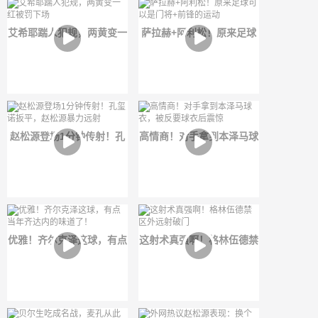
艾希耶踹人犯规，两黄变一
萨拉赫+阿利松！原来足球
红被罚下场
可以是门将+前锋的运动
赵松源登场1分钟传射！孔
高情商！对手拿到本泽马球
玺诺扳平，赵松源暴力远射
衣，被反要球衣后震惊
优雅！齐尔克泽这球，有点
这射术真强啊！格林伍德禁
当年齐达内的味道了！
区外远射破门