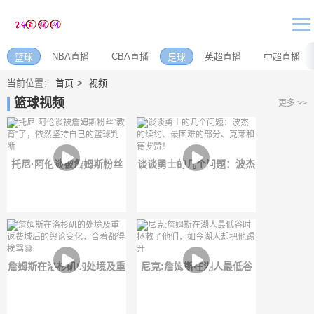
NBA直播
CBA直播
英超直播
中超直播
篮球
足球
当前位置：
首页
视频
篮球视频
更多 >>
托尼·阿伦谈被詹姆斯粉丝
谈谈勇士的几个问题：波杰
“教育”了，依然坚持自己的
的续约、最困难的部分、克
篮球判断
莱和德罗赞！
詹姆斯在洛杉矶的处境及重
尼克:詹姆斯在湖人最低谷
返费城后的舆论变化，合着
时拯救了他们，如今湖人却
都得挨骂😅
把他踢开