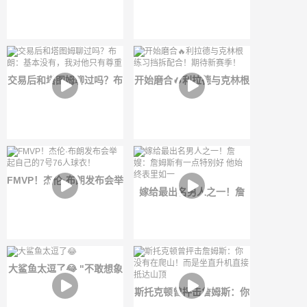
扔了！勒布朗在群聊里很活
三分雨连续扔进三分
跃🤣
交易后和塔图姆聊过吗？布
开始磨合🔥利拉德与克林根
朗：基本没有，我对他只有
练习挡拆配合！期待新赛
尊重
季！
FMVP！杰伦·布朗发布会举
嫁给最出名男人之一！詹
起自己的7号76人球衣！
嫂：詹姆斯有一点特别好
他始终表里如一
大鲨鱼太逗了😂 "不敢想象
身边有个这样的活宝该有多
斯托克顿曾抨击詹姆斯：你