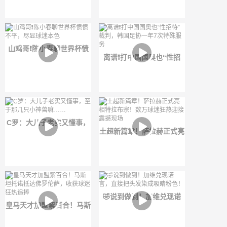
加盟巴萨
是真的蠢
山鸡哥❗️陈小春聊世界杯愤
离谱❗️打中国国奥也“性招
愤不平，尽显球迷本色
待”裁判，韩国足协一年7次
特殊服务
C罗：大儿子老实又懂事，
土超新篇章！萨拉赫正式亮
至于那几只小神兽嘛……
相特拉布宗！数万球迷狂热
迎接震撼现场
🤣说到做到！加维兑现诺
皇马天才加盟紫百合！马斯
言，直接把头发染成吸睛粉
坦托诺抵达佛罗伦萨，收获