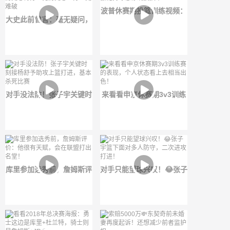
波普休赛期投篮训练视频：
大史此前曾言：毫无疑问，
强化持球急停跳投技术
历史总得分王比历史总三分
王更难破
对手没法防！张子宇关键时
来看看申京休赛期3v3训练
刻接杨舒予助攻上篮打进，
赛的表现，个人状态看上去
基本杀死比赛
相当出色！
库里参加选秀前，詹姆斯评
对手只能望球兴叹！😂张子
价：他很有天赋，会在联盟
宇篮下面对多人防守，二次
打出名堂！
进攻打进！