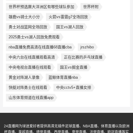
世界杯预选赛大洋洲区有哪些球队参加
世界杯附
雄鹿vs骑士大小分
火箭vs雷霆g7全场回放
勇士对战篮网全场回放
国王vs湖人回放
2025勇士vs湖人回放免费观看
nba直播免费高清在线直播68直播cba
jrszhibo
中央六台在线直播观看高清
正在比赛的乒乓球直播
中央电视台直播在线观看
国王vs掘金直播
黄金对阵湖人录像
蓝鲸体育直播nba
快艇对阵勇士在线观看
中央cctv5+直播女排
山东体育频道在线直播app
24直播网为球迷爱好者提供高清无插件足球直播、NBA直播、体育直播以及欧洲
杯直播、英超直播、德甲直播、西甲直播、意甲直播、法甲直播、欧冠直播等实