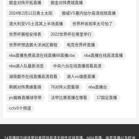
掘金对阵开拓直播
掘金对阵费城直播
2024年2月11日勇士太阳
挪威VS塞内加尔高清视频直播
澳大利亚VS土耳其上半场直播
世界杯收视率太可怕了
世界杯赛程安排表
2022世界杯在哪里举行
世界杯预选赛大洋洲区赛程
‌电竞世界杯直播
nba直播免费高清在线直播68直播cba
nba直播在线高清直播
nba湖人队最新消息
中央六台在线直播观看高清
湖南都市在线直播高清观看
湖人vs雄鹿直播
鹈鹕对阵黄蜂集锦
76对阵火箭集锦
nba直播台
jrs蜘蛛直播球帝带
法甲比赛直播在哪看
17国足直播
cctv5十频道
24直播网为球迷爱好者提供高清无插件足球直播、NBA直播、体育直播以及欧洲