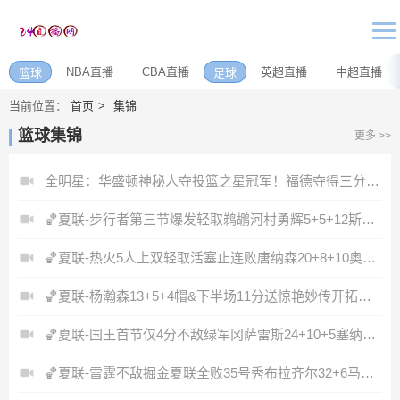
NBA直播
CBA直播
英超直播
中超直播
篮球
足球
当前位置：
首页
集锦
篮球集锦
更多 >>
全明星：华盛顿神秘人夺投篮之星冠军！福德夺得三分大赛冠军！
🏀夏联-步行者第三节爆发轻取鹈鹕河村勇辉5+5+12斯劳森22分
🏀夏联-热火5人上双轻取活塞止连败唐纳森20+8+10奥科里27分
🏀夏联-杨瀚森13+5+4帽&下半场11分送惊艳妙传开拓者力克掘金
🏀夏联-国王首节仅4分不敌绿军冈萨雷斯24+10+5塞纳克10+12
🏀夏联-雷霆不敌掘金夏联全败35号秀布拉齐尔32+6马拉14+7+6