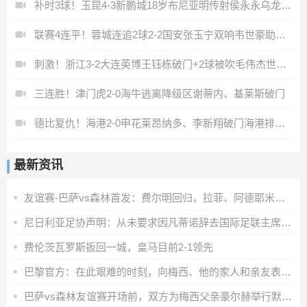
补时3球！玉昆4-3新鹏城18岁布尼亚明传射侯永永乌龙卡约绝杀
联赛4连平！蓉城连追2球2-2国安张玉宁双响韦世豪助攻索罗金绝平
刺激！浙江3-2大连英博王钰栋破门+2球被吹毛伟杰世界波难救主
三连胜！津门虎2-0海牛逃离降级区谢蒂内、基莱斯破门
德比复仇！海港2-0申花莱昂纳多、李新翔破门海港排名反超申花
最新资讯
友谊赛-巴萨vs森林首发：费尔明回归，拉菲、阿德耶米、马丁出战
尼日利亚足协声明：从未要求因凡蒂诺辞去国际足联主席职务
费伦茨瓦罗斯扳回一城，皇马目前2-1领先
巴黎官方：在此艰难的时刻，向梅西、他的家人和亲友表示全力支持
巴萨vs森林友谊赛开场前，双方为梅西父亲豪尔赫举行默哀仪式