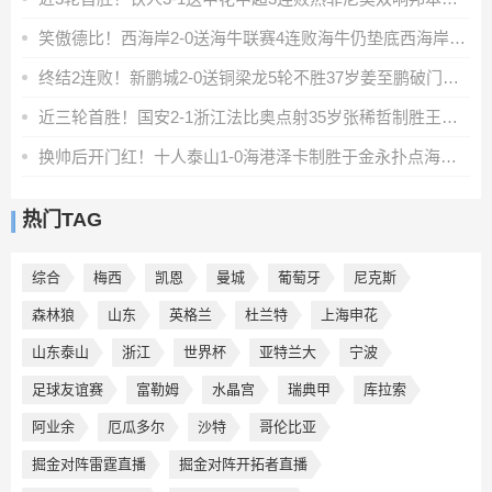
笑傲德比！西海岸2-0送海牛联赛4连败海牛仍垫底西海岸升至第二
终结2连败！新鹏城2-0送铜梁龙5轮不胜37岁姜至鹏破门韦斯利建功
近三轮首胜！国安2-1浙江法比奥点射35岁张稀哲制胜王钰栋送助攻
换帅后开门红！十人泰山1-0海港泽卡制胜于金永扑点海港三球被吹
热门TAG
综合
梅西
凯恩
曼城
葡萄牙
尼克斯
森林狼
山东
英格兰
杜兰特
上海申花
山东泰山
浙江
世界杯
亚特兰大
宁波
足球友谊赛
富勒姆
水晶宫
瑞典甲
库拉索
阿业余
厄瓜多尔
沙特
哥伦比亚
掘金对阵雷霆直播
掘金对阵开拓者直播