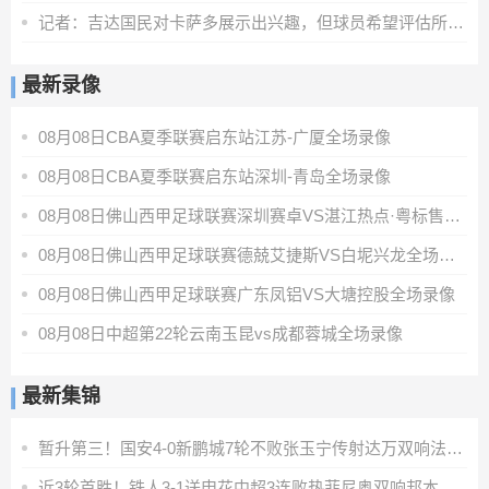
记者：吉达国民对卡萨多展示出兴趣，但球员希望评估所有报价
最新录像
08月08日CBA夏季联赛启东站江苏-广厦全场录像
08月08日CBA夏季联赛启东站深圳-青岛全场录像
08月08日佛山西甲足球联赛深圳赛卓VS湛江热点·粤标售电全场录像
08月08日佛山西甲足球联赛德兢艾捷斯VS白坭兴龙全场录像
08月08日佛山西甲足球联赛广东凤铝VS大塘控股全场录像
08月08日中超第22轮云南玉昆vs成都蓉城全场录像
最新集锦
暂升第三！国安4-0新鹏城7轮不败张玉宁传射达万双响法比奥破门
近3轮首胜！铁人3-1送申花中超3连败热菲尼奥双响邦本宜裕传射