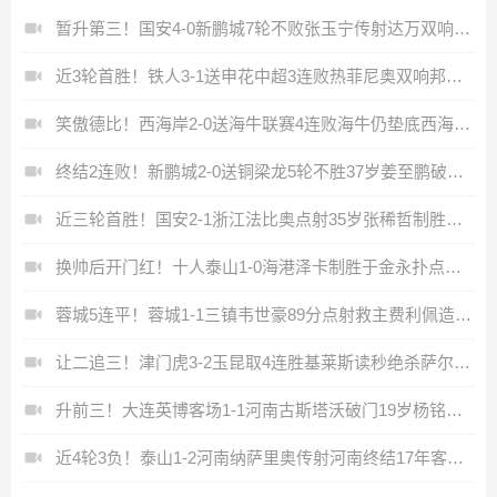
暂升第三！国安4-0新鹏城7轮不败张玉宁传射达万双响法比奥破门
近3轮首胜！铁人3-1送申花中超3连败热菲尼奥双响邦本宜裕传射
笑傲德比！西海岸2-0送海牛联赛4连败海牛仍垫底西海岸升至第二
终结2连败！新鹏城2-0送铜梁龙5轮不胜37岁姜至鹏破门韦斯利建功
近三轮首胜！国安2-1浙江法比奥点射35岁张稀哲制胜王钰栋送助攻
换帅后开门红！十人泰山1-0海港泽卡制胜于金永扑点海港三球被吹
蓉城5连平！蓉城1-1三镇韦世豪89分点射救主费利佩造点李昂破门
让二追三！津门虎3-2玉昆取4连胜基莱斯读秒绝杀萨尔瓦多破门
升前三！大连英博客场1-1河南古斯塔沃破门19岁杨铭锐替补扳平
近4轮3负！泰山1-2河南纳萨里奥传射河南终结17年客场不胜泰山