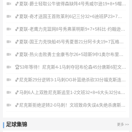
🏀夏联-爵士轻取公牛彼得森缺阵4号秀威尔逊19+8+5帽罚球6中0
🏀夏联-奇才送国王首败莱利6记三分32+6迪班萨23+7雷诺20+12
🏀夏联-老鹰力克篮网8号秀弗莱明斯9+7+5科比·约翰逊17+7
🏀夏联-国王力克快船45号秀夏普21分阿卡夫19+7瓦格勒7中1
🏀夏联-热火击败勇士金康韦尔26+5琼斯9中1奥尔布里奇21+6
🏆53年等待！尼克斯4-1马刺夺冠布伦森45分唐斯6犯文班19+14
🏀尼克斯29分逆转3-1马刺OG补篮绝杀砍33分福克斯连续犯错
🏀马刺6人上双胜尼克斯追至1-2文班32+8+6大头32分&末节12分
🏀尼克斯拒绝逆转2-0马刺！文班致命失误&失绝杀唐斯21+13
足球集锦
更多 >>